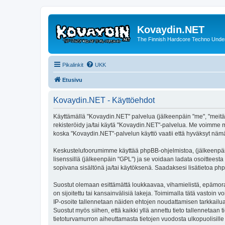
Kovaydin.NET
The Finnish Hardcore Techno Unde
Pikalinkit
UKK
Etusivu
Kovaydin.NET - Käyttöehdot
Käyttämällä "Kovaydin.NET" palvelua (jälkeenpäin "me", "meitä"
rekisteröidy ja/tai käytä "Kovaydin.NET"-palvelua. Me voimme
koska "Kovaydin.NET"-palvelun käyttö vaatii että hyväksyt nämä 
Keskustelufoorumimme käyttää phpBB-ohjelmistoa, (jälkeenpäin 
lisenssillä (jälkeenpäin "GPL") ja se voidaan ladata osoitteesta
sopivana sisältönä ja/tai käytöksenä. Saadaksesi lisätietoa php
Suostut olemaan esittämättä loukkaavaa, vihamielistä, epämoraa
on sijoitettu tai kansainvälisiä lakeja. Toimimalla tätä vastoin v
IP-osoite tallennetaan näiden ehtojen noudattamisen tarkkailua
Suostut myös siihen, että kaikki yllä annettu tieto tallennetaa
tietoturvamurron aiheuttamasta tietojen vuodosta ulkopuolisille 