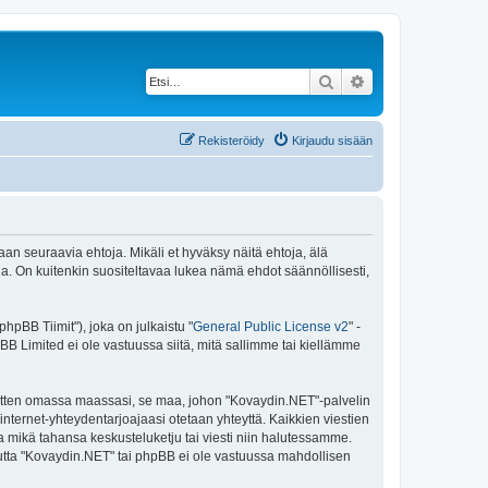
Etsi
Tarkennettu haku
Rekisteröidy
Kirjaudu sisään
an seuraavia ehtoja. Mikäli et hyväksy näitä ehtoja, älä
 On kuitenkin suositeltavaa lukea nämä ehdot säännöllisesti,
pBB Tiimit"), joka on julkaistu "
General Public License v2
" -
BB Limited ei ole vastuussa siitä, mitä sallimme tai kiellämme
 sitten omassa maassasi, se maa, johon "Kovaydin.NET"-palvelin
sa internet-yhteydentarjoajaasi otetaan yhteyttä. Kaikkien viestien
a mikä tahansa keskusteluketju tai viesti niin halutessamme.
 mutta "Kovaydin.NET" tai phpBB ei ole vastuussa mahdollisen