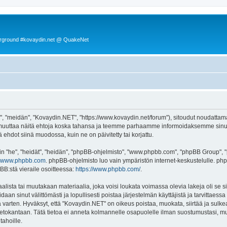
rground #kovaydin.net @ QuakeNet
, "meidän", "Kovaydin.NET", "https://www.kovaydin.net/forum"), sitoudut noudattama
 muuttaa näitä ehtoja koska tahansa ja teemme parhaamme informoidaksemme sinua.
ehdot siinä muodossa, kuin ne on päivitetty tai korjattu.
"he", "heidät", "heidän", "phpBB-ohjelmisto", "www.phpbb.com", "phpBB Group", "ph
www.phpbb.com
. phpBB-ohjelmisto luo vain ympäristön internet-keskustelulle. php
BB:stä vieraile osoitteessa:
https://www.phpbb.com/
.
lista tai muutakaan materiaalia, joka voisi loukata voimassa olevia lakeja oli se
oidaan sinut välittömästi ja lopullisesti poistaa järjestelmän käyttäjistä ja tarvittaes
 varten. Hyväksyt, että "Kovaydin.NET" on oikeus poistaa, muokata, siirtää ja sulke
n tietokantaan. Tätä tietoa ei anneta kolmannelle osapuolelle ilman suostumustasi,
tahoille.