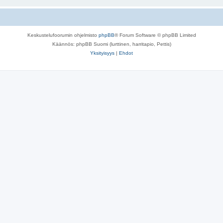
Keskustelufoorumin ohjelmisto
phpBB
® Forum Software © phpBB Limited
Käännös: phpBB Suomi (lurttinen, harritapio, Pettis)
Yksityisyys
|
Ehdot