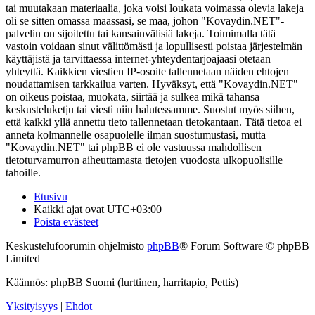
tai muutakaan materiaalia, joka voisi loukata voimassa olevia lakeja
oli se sitten omassa maassasi, se maa, johon "Kovaydin.NET"-
palvelin on sijoitettu tai kansainvälisiä lakeja. Toimimalla tätä
vastoin voidaan sinut välittömästi ja lopullisesti poistaa järjestelmän
käyttäjistä ja tarvittaessa internet-yhteydentarjoajaasi otetaan
yhteyttä. Kaikkien viestien IP-osoite tallennetaan näiden ehtojen
noudattamisen tarkkailua varten. Hyväksyt, että "Kovaydin.NET"
on oikeus poistaa, muokata, siirtää ja sulkea mikä tahansa
keskusteluketju tai viesti niin halutessamme. Suostut myös siihen,
että kaikki yllä annettu tieto tallennetaan tietokantaan. Tätä tietoa ei
anneta kolmannelle osapuolelle ilman suostumustasi, mutta
"Kovaydin.NET" tai phpBB ei ole vastuussa mahdollisen
tietoturvamurron aiheuttamasta tietojen vuodosta ulkopuolisille
tahoille.
Etusivu
Kaikki ajat ovat
UTC+03:00
Poista evästeet
Keskustelufoorumin ohjelmisto
phpBB
® Forum Software © phpBB
Limited
Käännös: phpBB Suomi (lurttinen, harritapio, Pettis)
Yksityisyys
|
Ehdot