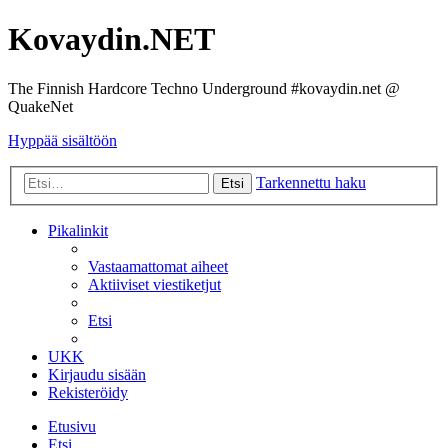
Kovaydin.NET
The Finnish Hardcore Techno Underground #kovaydin.net @
QuakeNet
Hyppää sisältöön
Tarkennettu haku
Etsi
Pikalinkit
Vastaamattomat aiheet
Aktiiviset viestiketjut
Etsi
UKK
Kirjaudu sisään
Rekisteröidy
Etusivu
Etsi