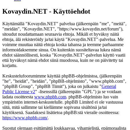
Kovaydin.NET - Käyttöehdot
Käyttämällä "Kovaydin.NET" palvelua (jälkeenpäin "me", "meitä",
"meidän", "Kovaydin.NET", "https://www.kovaydin.net/forum"),
sitoudut noudattamaan seuraavia ehtoja. Mikäli et hyväksy näitä
ehtoja, älä rekisteröidy ja/tai käytä "Kovaydin.NET"-palvelua. Me
voimme muuttaa näitä ehtoja koska tahansa ja teemme parhaamme
informoidaksemme sinua. On kuitenkin suositeltavaa lukea nämä
ehdot säännöllisesti, koska "Kovaydin.NET"-palvelun käyttö vaatii
että hyväksyt nämä ehdot siinä muodossa, kuin ne on päivitetty tai
korjattu.
Keskustelufoorumimme käyttää phpBB-ohjelmistoa, (jälkeenpäin
"he", "heidät", "heidän", "phpBB-ohjelmisto", "www.phpbb.com",
"phpBB Group", "phpBB Tiimit"), joka on julkaistu "
General
Public License v2
" -lisenssillä (jälkeenpäin "GPL") ja se voidaan
ladata osoitteesta
www.phpbb.com
. phpBB-ohjelmisto luo vain
ympäristön internet-keskustelulle. phpBB Limited ei ole vastuussa
siitä, mitä sallimme tai kiellämme sopivana sisältönä ja/tai
käytöksenä. Saadaksesi lisätietoa phpBB:stä vieraile osoitteessa:
https://www.phpbb.com/
.
Suostut olemaan esittämättä loukkaavaa, vihamielistä, epämoraalista