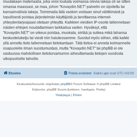
muutakaan materiaalia, joka voisi loukata voimassa olevia lakeja oli se sitten
omassa maassasi, se maa, johon "Kovaydin.NET"-palvelin on sijoitettu tai
kansainvälisiä lakeja. Toimimalla tätä vastoin voidaan sinut välittömästi ja
lopullisesti poistaa järjestelmän käyttäjistä ja tarvittaessa internet-
yhteydentarjoajaasi otetaan yhteyttä. Kaikkien viestien IP-osoite tallennetaan
näiden ehtojen noudattamisen tarkkailua varten. Hyväksyt, että
"Kovaydin.NET" on oikeus poistaa, muokata, siirtää ja sulkea mikä tahansa
keskusteluketju tai viesti niin halutessamme. Suostut myös siihen, että kaikki
yllä annettu tieto tallennetaan tietokantaan. Tätä tietoa ei anneta kolmannelle
osapuolelle ilman suostumustasi, mutta "Kovaydin.NET" tai phpBB ei ole
vastuussa mahdollisen tietoturvamurron aiheuttamasta tietojen vuodosta
ulkopuolisille tahoille.
Etusivu
Poista evästeet
Kaikki ajat ovat
UTC+03:00
Keskustelufoorumin ohjelmisto
phpBB
® Forum Software © phpBB Limited
Käännös: phpBB Suomi (lurttinen, harritapio, Pettis)
Yksityisyys
|
Ehdot