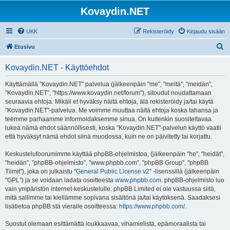
Kovaydin.NET
UKK
Rekisteröidy
Kirjaudu sisään
E
Etusivu
t
Kovaydin.NET - Käyttöehdot
s
i
Käyttämällä "Kovaydin.NET" palvelua (jälkeenpäin "me", "meitä", "meidän",
"Kovaydin.NET", "https://www.kovaydin.net/forum"), sitoudut noudattamaan
seuraavia ehtoja. Mikäli et hyväksy näitä ehtoja, älä rekisteröidy ja/tai käytä
"Kovaydin.NET"-palvelua. Me voimme muuttaa näitä ehtoja koska tahansa ja
teemme parhaamme informoidaksemme sinua. On kuitenkin suositeltavaa
lukea nämä ehdot säännöllisesti, koska "Kovaydin.NET"-palvelun käyttö vaatii
että hyväksyt nämä ehdot siinä muodossa, kuin ne on päivitetty tai korjattu.
Keskustelufoorumimme käyttää phpBB-ohjelmistoa, (jälkeenpäin "he", "heidät",
"heidän", "phpBB-ohjelmisto", "www.phpbb.com", "phpBB Group", "phpBB
Tiimit"), joka on julkaistu "
General Public License v2
" -lisenssillä (jälkeenpäin
"GPL") ja se voidaan ladata osoitteesta
www.phpbb.com
. phpBB-ohjelmisto luo
vain ympäristön internet-keskustelulle. phpBB Limited ei ole vastuussa siitä,
mitä sallimme tai kiellämme sopivana sisältönä ja/tai käytöksenä. Saadaksesi
lisätietoa phpBB:stä vieraile osoitteessa:
https://www.phpbb.com/
.
Suostut olemaan esittämättä loukkaavaa, vihamielistä, epämoraalista tai