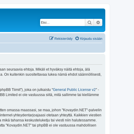
Etsi
Tarkennettu haku
Rekisteröidy
Kirjaudu sisään
an seuraavia ehtoja. Mikäli et hyväksy näitä ehtoja, älä
 On kuitenkin suositeltavaa lukea nämä ehdot säännöllisesti,
pBB Tiimit"), joka on julkaistu "
General Public License v2
" -
BB Limited ei ole vastuussa siitä, mitä sallimme tai kiellämme
 sitten omassa maassasi, se maa, johon "Kovaydin.NET"-palvelin
sa internet-yhteydentarjoajaasi otetaan yhteyttä. Kaikkien viestien
a mikä tahansa keskusteluketju tai viesti niin halutessamme.
 mutta "Kovaydin.NET" tai phpBB ei ole vastuussa mahdollisen