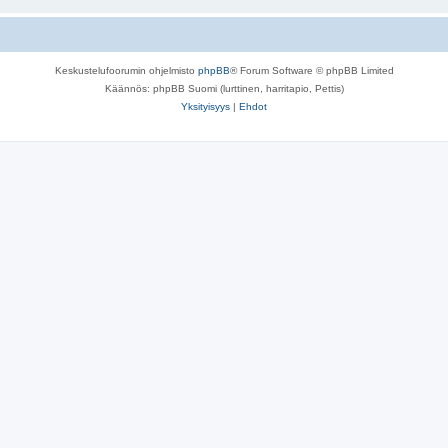
Keskustelufoorumin ohjelmisto
phpBB
® Forum Software © phpBB Limited
Käännös: phpBB Suomi (lurttinen, harritapio, Pettis)
Yksityisyys
|
Ehdot