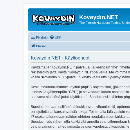
Kovaydin.NET
The Finnish Hardcore Techno Unde
Pikalinkit
UKK
Etusivu
Kovaydin.NET - Käyttöehdot
Käyttämällä "Kovaydin.NET" palvelua (jälkeenpäin "me", "meitä"
rekisteröidy ja/tai käytä "Kovaydin.NET"-palvelua. Me voimme
koska "Kovaydin.NET"-palvelun käyttö vaatii että hyväksyt nämä 
Keskustelufoorumimme käyttää phpBB-ohjelmistoa, (jälkeenpäin 
lisenssillä (jälkeenpäin "GPL") ja se voidaan ladata osoitteesta
sopivana sisältönä ja/tai käytöksenä. Saadaksesi lisätietoa php
Suostut olemaan esittämättä loukkaavaa, vihamielistä, epämoraa
on sijoitettu tai kansainvälisiä lakeja. Toimimalla tätä vastoin v
IP-osoite tallennetaan näiden ehtojen noudattamisen tarkkailua
Suostut myös siihen, että kaikki yllä annettu tieto tallennetaa
tietoturvamurron aiheuttamasta tietojen vuodosta ulkopuolisille 