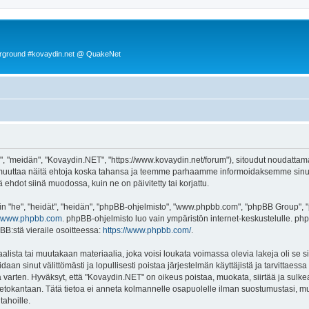
rground #kovaydin.net @ QuakeNet
, "meidän", "Kovaydin.NET", "https://www.kovaydin.net/forum"), sitoudut noudattama
 muuttaa näitä ehtoja koska tahansa ja teemme parhaamme informoidaksemme sinua.
ehdot siinä muodossa, kuin ne on päivitetty tai korjattu.
"he", "heidät", "heidän", "phpBB-ohjelmisto", "www.phpbb.com", "phpBB Group", "ph
www.phpbb.com
. phpBB-ohjelmisto luo vain ympäristön internet-keskustelulle. php
BB:stä vieraile osoitteessa:
https://www.phpbb.com/
.
lista tai muutakaan materiaalia, joka voisi loukata voimassa olevia lakeja oli se
oidaan sinut välittömästi ja lopullisesti poistaa järjestelmän käyttäjistä ja tarvittaes
 varten. Hyväksyt, että "Kovaydin.NET" on oikeus poistaa, muokata, siirtää ja sulke
n tietokantaan. Tätä tietoa ei anneta kolmannelle osapuolelle ilman suostumustasi,
tahoille.