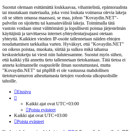
Suostut olemaan esittämättä loukkaavaa, vihamielistä, epämoraalista
tai muutakaan materiaalia, joka voisi loukata voimassa olevia lakeja
oli se sitten omassa maassasi, se maa, johon "Kovaydin.NET"-
palvelin on sijoitettu tai kansainvälisiä lakeja. Toimimalla tätä
vastoin voidaan sinut välittömästi ja lopullisesti poistaa järjestelmän
käyttäjistä ja tarvittaessa internet-yhteydentarjoajaasi otetaan
yhteyttä. Kaikkien viestien IP-osoite tallennetaan näiden ehtojen
noudattamisen tarkkailua varten. Hyväksyt, että "Kovaydin.NET"
on oikeus poistaa, muokata, siirtää ja sulkea mikä tahansa
keskusteluketju tai viesti niin halutessamme. Suostut myös siihen,
että kaikki yllä annettu tieto tallennetaan tietokantaan. Tätä tietoa ei
anneta kolmannelle osapuolelle ilman suostumustasi, mutta
"Kovaydin.NET" tai phpBB ei ole vastuussa mahdollisen
tietoturvamurron aiheuttamasta tietojen vuodosta ulkopuolisille
tahoille.
Etusivu
Kaikki ajat ovat
UTC+03:00
Poista evästeet
Kaikki ajat ovat
UTC+03:00
Poista evästeet