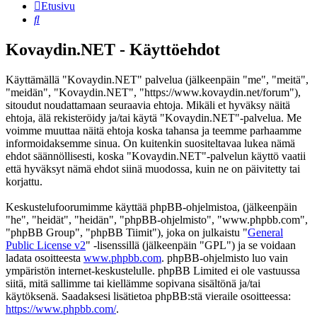
Etusivu
Etsi
Kovaydin.NET - Käyttöehdot
Käyttämällä "Kovaydin.NET" palvelua (jälkeenpäin "me", "meitä",
"meidän", "Kovaydin.NET", "https://www.kovaydin.net/forum"),
sitoudut noudattamaan seuraavia ehtoja. Mikäli et hyväksy näitä
ehtoja, älä rekisteröidy ja/tai käytä "Kovaydin.NET"-palvelua. Me
voimme muuttaa näitä ehtoja koska tahansa ja teemme parhaamme
informoidaksemme sinua. On kuitenkin suositeltavaa lukea nämä
ehdot säännöllisesti, koska "Kovaydin.NET"-palvelun käyttö vaatii
että hyväksyt nämä ehdot siinä muodossa, kuin ne on päivitetty tai
korjattu.
Keskustelufoorumimme käyttää phpBB-ohjelmistoa, (jälkeenpäin
"he", "heidät", "heidän", "phpBB-ohjelmisto", "www.phpbb.com",
"phpBB Group", "phpBB Tiimit"), joka on julkaistu "
General
Public License v2
" -lisenssillä (jälkeenpäin "GPL") ja se voidaan
ladata osoitteesta
www.phpbb.com
. phpBB-ohjelmisto luo vain
ympäristön internet-keskustelulle. phpBB Limited ei ole vastuussa
siitä, mitä sallimme tai kiellämme sopivana sisältönä ja/tai
käytöksenä. Saadaksesi lisätietoa phpBB:stä vieraile osoitteessa:
https://www.phpbb.com/
.