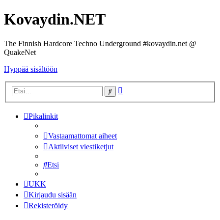
Kovaydin.NET
The Finnish Hardcore Techno Underground #kovaydin.net @
QuakeNet
Hyppää sisältöön
Tarkennettu
Etsi
haku
Pikalinkit
Vastaamattomat aiheet
Aktiiviset viestiketjut
Etsi
UKK
Kirjaudu sisään
Rekisteröidy