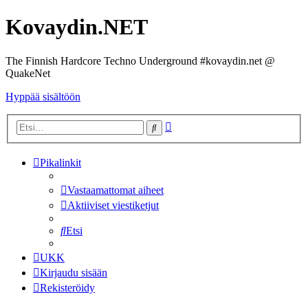
Kovaydin.NET
The Finnish Hardcore Techno Underground #kovaydin.net @
QuakeNet
Hyppää sisältöön
Tarkennettu
Etsi
haku
Pikalinkit
Vastaamattomat aiheet
Aktiiviset viestiketjut
Etsi
UKK
Kirjaudu sisään
Rekisteröidy