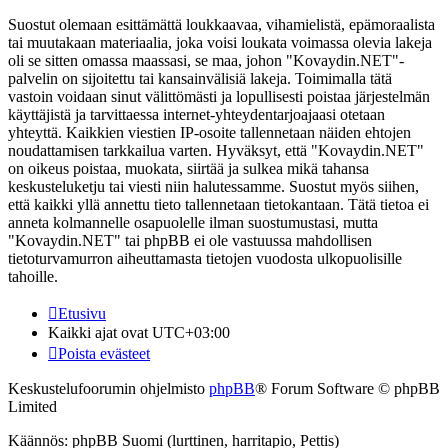
Suostut olemaan esittämättä loukkaavaa, vihamielistä, epämoraalista
tai muutakaan materiaalia, joka voisi loukata voimassa olevia lakeja
oli se sitten omassa maassasi, se maa, johon "Kovaydin.NET"-
palvelin on sijoitettu tai kansainvälisiä lakeja. Toimimalla tätä
vastoin voidaan sinut välittömästi ja lopullisesti poistaa järjestelmän
käyttäjistä ja tarvittaessa internet-yhteydentarjoajaasi otetaan
yhteyttä. Kaikkien viestien IP-osoite tallennetaan näiden ehtojen
noudattamisen tarkkailua varten. Hyväksyt, että "Kovaydin.NET"
on oikeus poistaa, muokata, siirtää ja sulkea mikä tahansa
keskusteluketju tai viesti niin halutessamme. Suostut myös siihen,
että kaikki yllä annettu tieto tallennetaan tietokantaan. Tätä tietoa ei
anneta kolmannelle osapuolelle ilman suostumustasi, mutta
"Kovaydin.NET" tai phpBB ei ole vastuussa mahdollisen
tietoturvamurron aiheuttamasta tietojen vuodosta ulkopuolisille
tahoille.
Etusivu
Kaikki ajat ovat
UTC+03:00
Poista evästeet
Keskustelufoorumin ohjelmisto
phpBB
® Forum Software © phpBB
Limited
Käännös: phpBB Suomi (lurttinen, harritapio, Pettis)