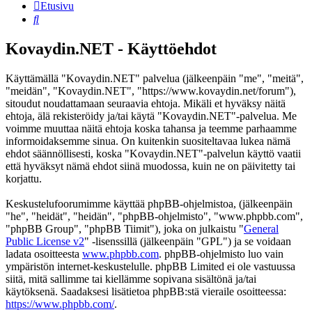
Etusivu
Etsi
Kovaydin.NET - Käyttöehdot
Käyttämällä "Kovaydin.NET" palvelua (jälkeenpäin "me", "meitä",
"meidän", "Kovaydin.NET", "https://www.kovaydin.net/forum"),
sitoudut noudattamaan seuraavia ehtoja. Mikäli et hyväksy näitä
ehtoja, älä rekisteröidy ja/tai käytä "Kovaydin.NET"-palvelua. Me
voimme muuttaa näitä ehtoja koska tahansa ja teemme parhaamme
informoidaksemme sinua. On kuitenkin suositeltavaa lukea nämä
ehdot säännöllisesti, koska "Kovaydin.NET"-palvelun käyttö vaatii
että hyväksyt nämä ehdot siinä muodossa, kuin ne on päivitetty tai
korjattu.
Keskustelufoorumimme käyttää phpBB-ohjelmistoa, (jälkeenpäin
"he", "heidät", "heidän", "phpBB-ohjelmisto", "www.phpbb.com",
"phpBB Group", "phpBB Tiimit"), joka on julkaistu "
General
Public License v2
" -lisenssillä (jälkeenpäin "GPL") ja se voidaan
ladata osoitteesta
www.phpbb.com
. phpBB-ohjelmisto luo vain
ympäristön internet-keskustelulle. phpBB Limited ei ole vastuussa
siitä, mitä sallimme tai kiellämme sopivana sisältönä ja/tai
käytöksenä. Saadaksesi lisätietoa phpBB:stä vieraile osoitteessa:
https://www.phpbb.com/
.