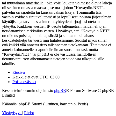
tai muutakaan materiaalia, joka voisi loukata voimassa olevia lakeja
oli se sitten omassa maassasi, se maa, johon "Kovaydin.NET"-
palvelin on sijoitettu tai kansainvälisiä lakeja. Toimimalla tätä
vastoin voidaan sinut välittömästi ja lopullisesti poistaa järjestelmän
käyttäjistä ja tarvittaessa internet-yhteydentarjoajaasi otetaan
yhteyttä. Kaikkien viestien IP-osoite tallennetaan näiden ehtojen
noudattamisen tarkkailua varten. Hyväksyt, että "Kovaydin.NET"
on oikeus poistaa, muokata, siirtää ja sulkea mikä tahansa
keskusteluketju tai viesti niin halutessamme. Suostut myös siihen,
että kaikki yllä annettu tieto tallennetaan tietokantaan. Tätä tietoa ei
anneta kolmannelle osapuolelle ilman suostumustasi, mutta
"Kovaydin.NET" tai phpBB ei ole vastuussa mahdollisen
tietoturvamurron aiheuttamasta tietojen vuodosta ulkopuolisille
tahoille.
Etusivu
Kaikki ajat ovat
UTC+03:00
Poista evästeet
Keskustelufoorumin ohjelmisto
phpBB
® Forum Software © phpBB
Limited
Käännös: phpBB Suomi (lurttinen, harritapio, Pettis)
Yksityisyys
|
Ehdot