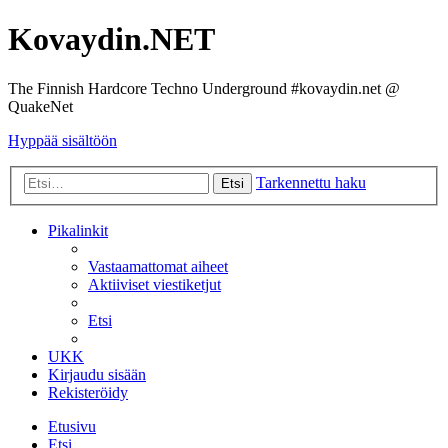
Kovaydin.NET
The Finnish Hardcore Techno Underground #kovaydin.net @
QuakeNet
Hyppää sisältöön
Tarkennettu haku
Etsi
Pikalinkit
Vastaamattomat aiheet
Aktiiviset viestiketjut
Etsi
UKK
Kirjaudu sisään
Rekisteröidy
Etusivu
Etsi