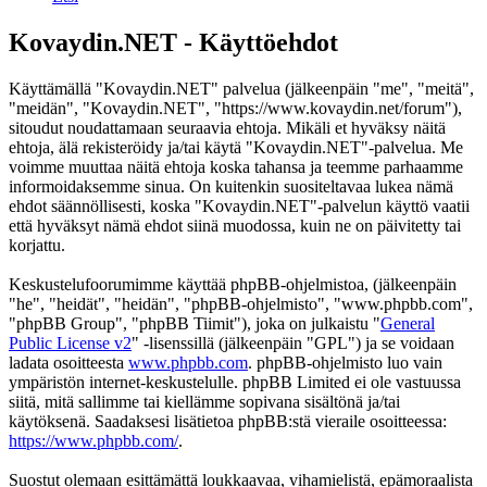
Kovaydin.NET - Käyttöehdot
Käyttämällä "Kovaydin.NET" palvelua (jälkeenpäin "me", "meitä",
"meidän", "Kovaydin.NET", "https://www.kovaydin.net/forum"),
sitoudut noudattamaan seuraavia ehtoja. Mikäli et hyväksy näitä
ehtoja, älä rekisteröidy ja/tai käytä "Kovaydin.NET"-palvelua. Me
voimme muuttaa näitä ehtoja koska tahansa ja teemme parhaamme
informoidaksemme sinua. On kuitenkin suositeltavaa lukea nämä
ehdot säännöllisesti, koska "Kovaydin.NET"-palvelun käyttö vaatii
että hyväksyt nämä ehdot siinä muodossa, kuin ne on päivitetty tai
korjattu.
Keskustelufoorumimme käyttää phpBB-ohjelmistoa, (jälkeenpäin
"he", "heidät", "heidän", "phpBB-ohjelmisto", "www.phpbb.com",
"phpBB Group", "phpBB Tiimit"), joka on julkaistu "
General
Public License v2
" -lisenssillä (jälkeenpäin "GPL") ja se voidaan
ladata osoitteesta
www.phpbb.com
. phpBB-ohjelmisto luo vain
ympäristön internet-keskustelulle. phpBB Limited ei ole vastuussa
siitä, mitä sallimme tai kiellämme sopivana sisältönä ja/tai
käytöksenä. Saadaksesi lisätietoa phpBB:stä vieraile osoitteessa:
https://www.phpbb.com/
.
Suostut olemaan esittämättä loukkaavaa, vihamielistä, epämoraalista