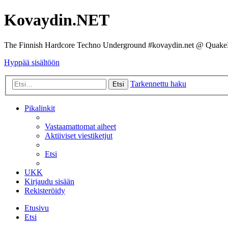
Kovaydin.NET
The Finnish Hardcore Techno Underground #kovaydin.net @ Quake
Hyppää sisältöön
Tarkennettu haku
Etsi
Pikalinkit
Vastaamattomat aiheet
Aktiiviset viestiketjut
Etsi
UKK
Kirjaudu sisään
Rekisteröidy
Etusivu
Etsi