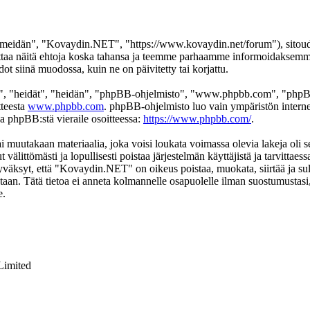
eidän", "Kovaydin.NET", "https://www.kovaydin.net/forum"), sitoudut 
aa näitä ehtoja koska tahansa ja teemme parhaamme informoidaksemme s
 siinä muodossa, kuin ne on päivitetty tai korjattu.
", "heidät", "heidän", "phpBB-ohjelmisto", "www.phpbb.com", "phpBB
tteesta
www.phpbb.com
. phpBB-ohjelmisto luo vain ympäristön interne
oa phpBB:stä vieraile osoitteessa:
https://www.phpbb.com/
.
ai muutakaan materiaalia, joka voisi loukata voimassa olevia lakeja ol
t välittömästi ja lopullisesti poistaa järjestelmän käyttäjistä ja tarvittae
yväksyt, että "Kovaydin.NET" on oikeus poistaa, muokata, siirtää ja sul
okantaan. Tätä tietoa ei anneta kolmannelle osapuolelle ilman suostumus
e.
Limited