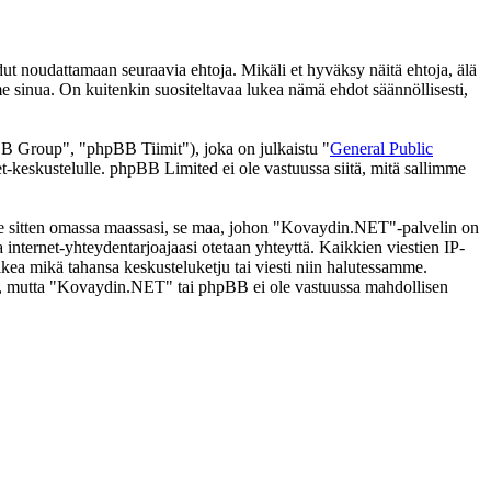
noudattamaan seuraavia ehtoja. Mikäli et hyväksy näitä ehtoja, älä
inua. On kuitenkin suositeltavaa lukea nämä ehdot säännöllisesti,
 Group", "phpBB Tiimit"), joka on julkaistu "
General Public
t-keskustelulle. phpBB Limited ei ole vastuussa siitä, mitä sallimme
i se sitten omassa maassasi, se maa, johon "Kovaydin.NET"-palvelin on
ssa internet-yhteydentarjoajaasi otetaan yhteyttä. Kaikkien viestien IP-
kea mikä tahansa keskusteluketju tai viesti niin halutessamme.
tasi, mutta "Kovaydin.NET" tai phpBB ei ole vastuussa mahdollisen