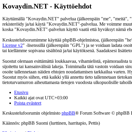
Kovaydin.NET - Käyttöehdot
Käyttämällä "Kovaydin.NET" palvelua (jälkeenpäin "me", "meitä", "m
rekisteröidy ja/tai käytä "Kovaydin.NET"-palvelua. Me voimme muutt
koska "Kovaydin.NET"-palvelun käyttö vaatii että hyväksyt nämä ehdot
Keskustelufoorumimme käyttää phpBB-ohjelmistoa, (jälkeenpäin "he
License v2
" -lisenssillä (jälkeenpäin "GPL") ja se voidaan ladata osoi
tai kiellämme sopivana sisältönä ja/tai käytöksenä. Saadaksesi lisätiet
Suostut olemaan esittämättä loukkaavaa, vihamielistä, epämoraalista t
sijoitettu tai kansainvälisiä lakeja. Toimimalla tätä vastoin voidaan sinu
osoite tallennetaan näiden ehtojen noudattamisen tarkkailua varten. H
Suostut myös siihen, että kaikki yllä annettu tieto tallennetaan tiet
tietoturvamurron aiheuttamasta tietojen vuodosta ulkopuolisille tahoill
Etusivu
Kaikki ajat ovat
UTC+03:00
Poista evästeet
Keskustelufoorumin ohjelmisto
phpBB
® Forum Software © phpBB 
Käännös: phpBB Suomi (lurttinen, harritapio, Pettis)