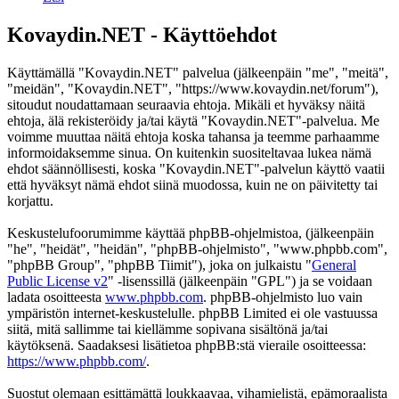
Kovaydin.NET - Käyttöehdot
Käyttämällä "Kovaydin.NET" palvelua (jälkeenpäin "me", "meitä",
"meidän", "Kovaydin.NET", "https://www.kovaydin.net/forum"),
sitoudut noudattamaan seuraavia ehtoja. Mikäli et hyväksy näitä
ehtoja, älä rekisteröidy ja/tai käytä "Kovaydin.NET"-palvelua. Me
voimme muuttaa näitä ehtoja koska tahansa ja teemme parhaamme
informoidaksemme sinua. On kuitenkin suositeltavaa lukea nämä
ehdot säännöllisesti, koska "Kovaydin.NET"-palvelun käyttö vaatii
että hyväksyt nämä ehdot siinä muodossa, kuin ne on päivitetty tai
korjattu.
Keskustelufoorumimme käyttää phpBB-ohjelmistoa, (jälkeenpäin
"he", "heidät", "heidän", "phpBB-ohjelmisto", "www.phpbb.com",
"phpBB Group", "phpBB Tiimit"), joka on julkaistu "
General
Public License v2
" -lisenssillä (jälkeenpäin "GPL") ja se voidaan
ladata osoitteesta
www.phpbb.com
. phpBB-ohjelmisto luo vain
ympäristön internet-keskustelulle. phpBB Limited ei ole vastuussa
siitä, mitä sallimme tai kiellämme sopivana sisältönä ja/tai
käytöksenä. Saadaksesi lisätietoa phpBB:stä vieraile osoitteessa:
https://www.phpbb.com/
.
Suostut olemaan esittämättä loukkaavaa, vihamielistä, epämoraalista