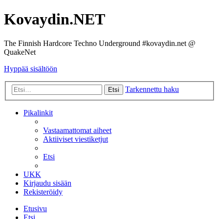
Kovaydin.NET
The Finnish Hardcore Techno Underground #kovaydin.net @
QuakeNet
Hyppää sisältöön
Tarkennettu haku
Etsi
Pikalinkit
Vastaamattomat aiheet
Aktiiviset viestiketjut
Etsi
UKK
Kirjaudu sisään
Rekisteröidy
Etusivu
Etsi