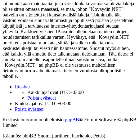
tai muutakaan materiaalia, joka voisi loukata voimassa olevia lakeja
oli se sitten omassa maassasi, se maa, johon "Kovaydin.NET"-
palvelin on sijoitettu tai kansainvälisiä lakeja. Toimimalla tätä
vastoin voidaan sinut välittömästi ja lopullisesti poistaa järjestelmän
käyttäjistä ja tarvittaessa internet-yhteydentarjoajaasi otetaan
yhteyttä. Kaikkien viestien IP-osoite tallennetaan näiden ehtojen
noudattamisen tarkkailua varten. Hyväksyt, että "Kovaydin.NET"
on oikeus poistaa, muokata, siirtää ja sulkea mikä tahansa
keskusteluketju tai viesti niin halutessamme. Suostut myös siihen,
että kaikki yllä annettu tieto tallennetaan tietokantaan. Tätä tietoa ei
anneta kolmannelle osapuolelle ilman suostumustasi, mutta
"Kovaydin.NET" tai phpBB ei ole vastuussa mahdollisen
tietoturvamurron aiheuttamasta tietojen vuodosta ulkopuolisille
tahoille.
Etusivu
Kaikki ajat ovat
UTC+03:00
Poista evästeet
Kaikki ajat ovat
UTC+03:00
Poista evästeet
Keskustelufoorumin ohjelmisto
phpBB
® Forum Software © phpBB
Limited
Käännös: phpBB Suomi (lurttinen, harritapio, Pettis)