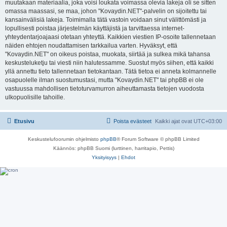
muutakaan materiaalia, joka voisi loukata voimassa olevia lakeja oli se sitten
omassa maassasi, se maa, johon "Kovaydin.NET"-palvelin on sijoitettu tai
kansainvälisiä lakeja. Toimimalla tätä vastoin voidaan sinut välittömästi ja
lopullisesti poistaa järjestelmän käyttäjistä ja tarvittaessa internet-
yhteydentarjoajaasi otetaan yhteyttä. Kaikkien viestien IP-osoite tallennetaan
näiden ehtojen noudattamisen tarkkailua varten. Hyväksyt, että
"Kovaydin.NET" on oikeus poistaa, muokata, siirtää ja sulkea mikä tahansa
keskusteluketju tai viesti niin halutessamme. Suostut myös siihen, että kaikki
yllä annettu tieto tallennetaan tietokantaan. Tätä tietoa ei anneta kolmannelle
osapuolelle ilman suostumustasi, mutta "Kovaydin.NET" tai phpBB ei ole
vastuussa mahdollisen tietoturvamurron aiheuttamasta tietojen vuodosta
ulkopuolisille tahoille.
Etusivu
Poista evästeet
Kaikki ajat ovat
UTC+03:00
Keskustelufoorumin ohjelmisto
phpBB
® Forum Software © phpBB Limited
Käännös: phpBB Suomi (lurttinen, harritapio, Pettis)
Yksityisyys
|
Ehdot