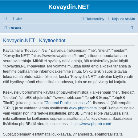
Kovaydin.NET
UKK
Rekisteröidy
Kirjaudu sisään
E
Etusivu
t
Kovaydin.NET - Käyttöehdot
s
i
Käyttämällä "Kovaydin.NET" palvelua (jälkeenpäin "me", "meitä", "meidän",
"Kovaydin.NET", "https://www.kovaydin.net/forum"), sitoudut noudattamaan
seuraavia ehtoja. Mikäli et hyväksy näitä ehtoja, älä rekisteröidy ja/tai käytä
"Kovaydin.NET"-palvelua. Me voimme muuttaa näitä ehtoja koska tahansa ja
teemme parhaamme informoidaksemme sinua. On kuitenkin suositeltavaa
lukea nämä ehdot säännöllisesti, koska "Kovaydin.NET"-palvelun käyttö vaatii
että hyväksyt nämä ehdot siinä muodossa, kuin ne on päivitetty tai korjattu.
Keskustelufoorumimme käyttää phpBB-ohjelmistoa, (jälkeenpäin "he", "heidät",
"heidän", "phpBB-ohjelmisto", "www.phpbb.com", "phpBB Group", "phpBB
Tiimit"), joka on julkaistu "
General Public License v2
" -lisenssillä (jälkeenpäin
"GPL") ja se voidaan ladata osoitteesta
www.phpbb.com
. phpBB-ohjelmisto luo
vain ympäristön internet-keskustelulle. phpBB Limited ei ole vastuussa siitä,
mitä sallimme tai kiellämme sopivana sisältönä ja/tai käytöksenä. Saadaksesi
lisätietoa phpBB:stä vieraile osoitteessa:
https://www.phpbb.com/
.
Suostut olemaan esittämättä loukkaavaa, vihamielistä, epämoraalista tai