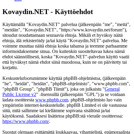
Kovaydin.NET - Käyttöehdot
Käyttämällä "Kovaydin.NET" palvelua (jälkeenpäin "me", "meitä",
"meidän", "Kovaydin.NET", "https://www.kovaydin.net/forum"),
sitoudut noudattamaan seuraavia ehtoja. Mikäli et hyväksy näitä
ehtoja, älä rekisteröidy ja/tai käytä "Kovaydin.NET"-palvelua. Me
voimme muuttaa näitä ehtoja koska tahansa ja teemme parhaamme
informoidaksemme sinua. On kuitenkin suositeltavaa lukea nämä
ehdot säännöllisesti, koska "Kovaydin.NET"-palvelun käyttö vaatii
että hyväksyt nämä ehdot siinä muodossa, kuin ne on päivitetty tai
korjattu.
Keskustelufoorumimme käyttää phpBB-ohjelmistoa, (jälkeenpäin
"he", "heidät", "heidän", "phpBB-ohjelmisto", "www.phpbb.com",
"phpBB Group", "phpBB Tiimit"), joka on julkaistu "
General
Public License v2
" -lisenssillä (jälkeenpäin "GPL") ja se voidaan
ladata osoitteesta
www.phpbb.com
. phpBB-ohjelmisto luo vain
ympäristön internet-keskustelulle. phpBB Limited ei ole vastuussa
siitä, mitä sallimme tai kiellämme sopivana sisältönä ja/tai
käytöksenä. Saadaksesi lisätietoa phpBB:stä vieraile osoitteessa:
https://www.phpbb.com/
.
Suostut olemaan esittämättä loukkaavaa, vihamielistä, epämoraalista