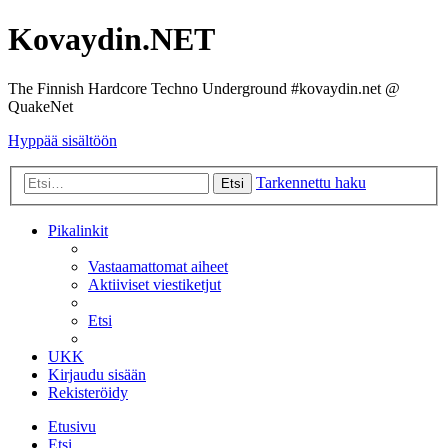
Kovaydin.NET
The Finnish Hardcore Techno Underground #kovaydin.net @
QuakeNet
Hyppää sisältöön
Tarkennettu haku
Etsi
Pikalinkit
Vastaamattomat aiheet
Aktiiviset viestiketjut
Etsi
UKK
Kirjaudu sisään
Rekisteröidy
Etusivu
Etsi