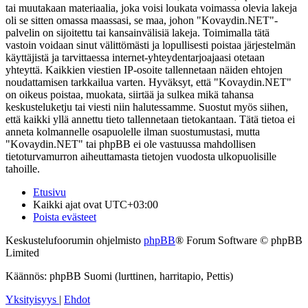
tai muutakaan materiaalia, joka voisi loukata voimassa olevia lakeja
oli se sitten omassa maassasi, se maa, johon "Kovaydin.NET"-
palvelin on sijoitettu tai kansainvälisiä lakeja. Toimimalla tätä
vastoin voidaan sinut välittömästi ja lopullisesti poistaa järjestelmän
käyttäjistä ja tarvittaessa internet-yhteydentarjoajaasi otetaan
yhteyttä. Kaikkien viestien IP-osoite tallennetaan näiden ehtojen
noudattamisen tarkkailua varten. Hyväksyt, että "Kovaydin.NET"
on oikeus poistaa, muokata, siirtää ja sulkea mikä tahansa
keskusteluketju tai viesti niin halutessamme. Suostut myös siihen,
että kaikki yllä annettu tieto tallennetaan tietokantaan. Tätä tietoa ei
anneta kolmannelle osapuolelle ilman suostumustasi, mutta
"Kovaydin.NET" tai phpBB ei ole vastuussa mahdollisen
tietoturvamurron aiheuttamasta tietojen vuodosta ulkopuolisille
tahoille.
Etusivu
Kaikki ajat ovat
UTC+03:00
Poista evästeet
Keskustelufoorumin ohjelmisto
phpBB
® Forum Software © phpBB
Limited
Käännös: phpBB Suomi (lurttinen, harritapio, Pettis)
Yksityisyys
|
Ehdot