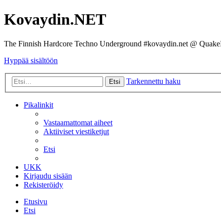
Kovaydin.NET
The Finnish Hardcore Techno Underground #kovaydin.net @ Quake
Hyppää sisältöön
Tarkennettu haku
Etsi
Pikalinkit
Vastaamattomat aiheet
Aktiiviset viestiketjut
Etsi
UKK
Kirjaudu sisään
Rekisteröidy
Etusivu
Etsi