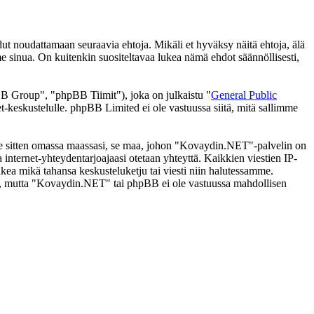
noudattamaan seuraavia ehtoja. Mikäli et hyväksy näitä ehtoja, älä
inua. On kuitenkin suositeltavaa lukea nämä ehdot säännöllisesti,
 Group", "phpBB Tiimit"), joka on julkaistu "
General Public
t-keskustelulle. phpBB Limited ei ole vastuussa siitä, mitä sallimme
i se sitten omassa maassasi, se maa, johon "Kovaydin.NET"-palvelin on
ssa internet-yhteydentarjoajaasi otetaan yhteyttä. Kaikkien viestien IP-
kea mikä tahansa keskusteluketju tai viesti niin halutessamme.
tasi, mutta "Kovaydin.NET" tai phpBB ei ole vastuussa mahdollisen