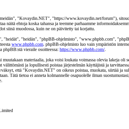
eidän", "Kovaydin.NET", "https://www.kovaydin.net/forum"), sitoudut 
aa näitä ehtoja koska tahansa ja teemme parhaamme informoidaksemme s
 siinä muodossa, kuin ne on päivitetty tai korjattu.
", "heidät", "heidän", "phpBB-ohjelmisto", "www.phpbb.com", "phpBB
tteesta
www.phpbb.com
. phpBB-ohjelmisto luo vain ympäristön interne
oa phpBB:stä vieraile osoitteessa:
https://www.phpbb.com/
.
ai muutakaan materiaalia, joka voisi loukata voimassa olevia lakeja ol
t välittömästi ja lopullisesti poistaa järjestelmän käyttäjistä ja tarvittae
yväksyt, että "Kovaydin.NET" on oikeus poistaa, muokata, siirtää ja sul
okantaan. Tätä tietoa ei anneta kolmannelle osapuolelle ilman suostumus
e.
Limited