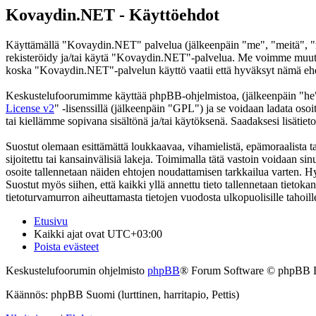
Kovaydin.NET - Käyttöehdot
Käyttämällä "Kovaydin.NET" palvelua (jälkeenpäin "me", "meitä", "m
rekisteröidy ja/tai käytä "Kovaydin.NET"-palvelua. Me voimme muutt
koska "Kovaydin.NET"-palvelun käyttö vaatii että hyväksyt nämä ehdot
Keskustelufoorumimme käyttää phpBB-ohjelmistoa, (jälkeenpäin "he
License v2
" -lisenssillä (jälkeenpäin "GPL") ja se voidaan ladata osoi
tai kiellämme sopivana sisältönä ja/tai käytöksenä. Saadaksesi lisätiet
Suostut olemaan esittämättä loukkaavaa, vihamielistä, epämoraalista t
sijoitettu tai kansainvälisiä lakeja. Toimimalla tätä vastoin voidaan sinu
osoite tallennetaan näiden ehtojen noudattamisen tarkkailua varten. H
Suostut myös siihen, että kaikki yllä annettu tieto tallennetaan tiet
tietoturvamurron aiheuttamasta tietojen vuodosta ulkopuolisille tahoill
Etusivu
Kaikki ajat ovat
UTC+03:00
Poista evästeet
Keskustelufoorumin ohjelmisto
phpBB
® Forum Software © phpBB 
Käännös: phpBB Suomi (lurttinen, harritapio, Pettis)