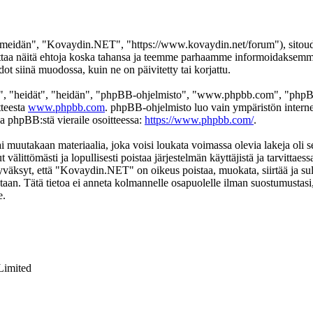
eidän", "Kovaydin.NET", "https://www.kovaydin.net/forum"), sitoudut 
aa näitä ehtoja koska tahansa ja teemme parhaamme informoidaksemme s
 siinä muodossa, kuin ne on päivitetty tai korjattu.
", "heidät", "heidän", "phpBB-ohjelmisto", "www.phpbb.com", "phpBB
tteesta
www.phpbb.com
. phpBB-ohjelmisto luo vain ympäristön interne
oa phpBB:stä vieraile osoitteessa:
https://www.phpbb.com/
.
ai muutakaan materiaalia, joka voisi loukata voimassa olevia lakeja ol
t välittömästi ja lopullisesti poistaa järjestelmän käyttäjistä ja tarvittae
yväksyt, että "Kovaydin.NET" on oikeus poistaa, muokata, siirtää ja sul
okantaan. Tätä tietoa ei anneta kolmannelle osapuolelle ilman suostumus
e.
Limited