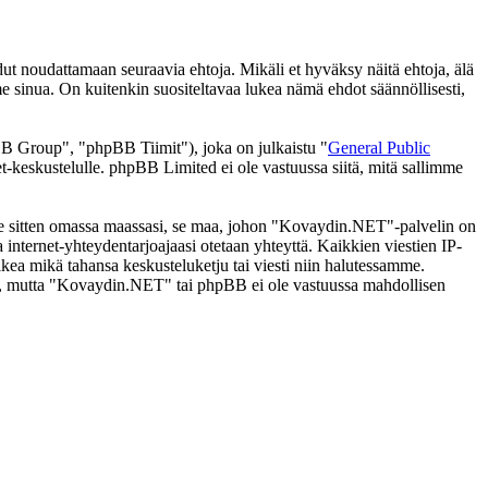
noudattamaan seuraavia ehtoja. Mikäli et hyväksy näitä ehtoja, älä
inua. On kuitenkin suositeltavaa lukea nämä ehdot säännöllisesti,
 Group", "phpBB Tiimit"), joka on julkaistu "
General Public
t-keskustelulle. phpBB Limited ei ole vastuussa siitä, mitä sallimme
i se sitten omassa maassasi, se maa, johon "Kovaydin.NET"-palvelin on
ssa internet-yhteydentarjoajaasi otetaan yhteyttä. Kaikkien viestien IP-
kea mikä tahansa keskusteluketju tai viesti niin halutessamme.
tasi, mutta "Kovaydin.NET" tai phpBB ei ole vastuussa mahdollisen