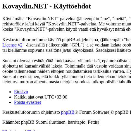
Kovaydin.NET - Käyttöehdot
Käyttämällä "Kovaydin.NET" palvelua (jälkeenpäin "me", "meitä", "m
rekisteröidy ja/tai käytä "Kovaydin.NET"-palvelua. Me voimme muutt
koska "Kovaydin.NET"-palvelun käyttö vaatii että hyväksyt nämä ehdot
Keskustelufoorumimme käyttää phpBB-ohjelmistoa, (jälkeenpäin "he
License v2
" -lisenssillä (jälkeenpäin "GPL") ja se voidaan ladata osoi
tai kiellämme sopivana sisältönä ja/tai käytöksenä. Saadaksesi lisätiet
Suostut olemaan esittämättä loukkaavaa, vihamielistä, epämoraalista t
sijoitettu tai kansainvälisiä lakeja. Toimimalla tätä vastoin voidaan sinu
osoite tallennetaan näiden ehtojen noudattamisen tarkkailua varten. H
Suostut myös siihen, että kaikki yllä annettu tieto tallennetaan tiet
tietoturvamurron aiheuttamasta tietojen vuodosta ulkopuolisille tahoill
Etusivu
Kaikki ajat ovat
UTC+03:00
Poista evästeet
Keskustelufoorumin ohjelmisto
phpBB
® Forum Software © phpBB 
Käännös: phpBB Suomi (lurttinen, harritapio, Pettis)