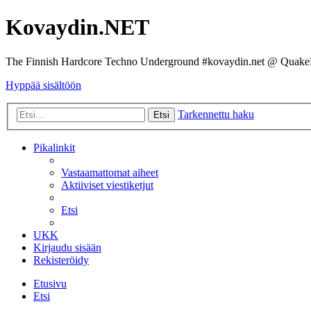
Kovaydin.NET
The Finnish Hardcore Techno Underground #kovaydin.net @ Quake
Hyppää sisältöön
Tarkennettu haku
Etsi
Pikalinkit
Vastaamattomat aiheet
Aktiiviset viestiketjut
Etsi
UKK
Kirjaudu sisään
Rekisteröidy
Etusivu
Etsi