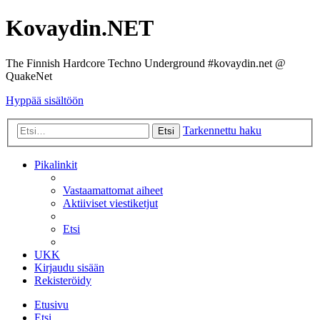
Kovaydin.NET
The Finnish Hardcore Techno Underground #kovaydin.net @
QuakeNet
Hyppää sisältöön
Tarkennettu haku
Etsi
Pikalinkit
Vastaamattomat aiheet
Aktiiviset viestiketjut
Etsi
UKK
Kirjaudu sisään
Rekisteröidy
Etusivu
Etsi