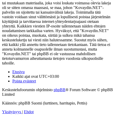
tai muutakaan materiaalia, joka voisi loukata voimassa olevia lakeja
oli se sitten omassa maassasi, se maa, johon "Kovaydin.NET"-
palvelin on sijoitettu tai kansainvälisiä lakeja. Toimimalla tätä
vastoin voidaan sinut välittömästi ja lopullisesti poistaa järjestelmän
käyttäjistä ja tarvittaessa internet-yhteydentarjoajaasi otetaan
yhteyttä. Kaikkien viestien IP-osoite tallennetaan näiden ehtojen
noudattamisen tarkkailua varten. Hyväksyt, että "Kovaydin.NET"
on oikeus poistaa, muokata, siirtää ja sulkea mikä tahansa
keskusteluketju tai viesti niin halutessamme. Suostut myös siihen,
että kaikki yllä annettu tieto tallennetaan tietokantaan. Tätä tietoa ei
anneta kolmannelle osapuolelle ilman suostumustasi, mutta
"Kovaydin.NET" tai phpBB ei ole vastuussa mahdollisen
tietoturvamurron aiheuttamasta tietojen vuodosta ulkopuolisille
tahoille.
Etusivu
Kaikki ajat ovat
UTC+03:00
Poista evästeet
Keskustelufoorumin ohjelmisto
phpBB
® Forum Software © phpBB
Limited
Käännös: phpBB Suomi (lurttinen, harritapio, Pettis)
Yksityisyys
|
Ehdot