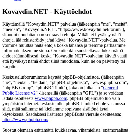
Kovaydin.NET - Käyttöehdot
Käyttämällä "Kovaydin.NET" palvelua (jälkeenpäin "me", "meitä",
"meidän", "Kovaydin.NET", "https://www.kovaydin.net/forum"),
sitoudut noudattamaan seuraavia ehtoja. Mikäli et hyväksy näitä
ehtoja, älä rekisteröidy ja/tai käytä "Kovaydin.NET"-palvelua. Me
voimme muuttaa näitä ehtoja koska tahansa ja teemme parhaamme
informoidaksemme sinua. On kuitenkin suositeltavaa lukea nämä
ehdot säännöllisesti, koska "Kovaydin.NET"-palvelun käyttö vaatii
että hyväksyt nämä ehdot siinä muodossa, kuin ne on päivitetty tai
korjattu.
Keskustelufoorumimme käyttää phpBB-ohjelmistoa, (jälkeenpäin
"he", "heidät", "heidän", "phpBB-ohjelmisto", "www.phpbb.com",
"phpBB Group", "phpBB Tiimit"), joka on julkaistu "
General
Public License v2
" -lisenssillä (jälkeenpäin "GPL") ja se voidaan
ladata osoitteesta
www.phpbb.com
. phpBB-ohjelmisto luo vain
ympäristön internet-keskustelulle. phpBB Limited ei ole vastuussa
siitä, mitä sallimme tai kiellämme sopivana sisältönä ja/tai
käytöksenä. Saadaksesi lisätietoa phpBB:stä vieraile osoitteessa:
https://www.phpbb.com/
.
Suostut olemaan esittämättä loukkaavaa, vihamielistä, epämoraalista