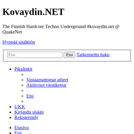
Kovaydin.NET
The Finnish Hardcore Techno Underground #kovaydin.net @
QuakeNet
Hyppää sisältöön
Tarkennettu haku
Etsi
Pikalinkit
Vastaamattomat aiheet
Aktiiviset viestiketjut
Etsi
UKK
Kirjaudu sisään
Rekisteröidy
Etusivu
Etsi