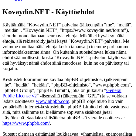
Kovaydin.NET - Käyttöehdot
Käyttämällä "Kovaydin.NET" palvelua (jälkeenpäin "me", "meitä",
"meidän", "Kovaydin.NET", "https://www.kovaydin.net/forum"),
sitoudut noudattamaan seuraavia ehtoja. Mikäli et hyväksy näitä
ehtoja, älä rekisteröidy ja/tai käytä "Kovaydin.NET"-palvelua. Me
voimme muuttaa näitä ehtoja koska tahansa ja teemme parhaamme
informoidaksemme sinua. On kuitenkin suositeltavaa lukea nämä
ehdot säännöllisesti, koska "Kovaydin.NET"-palvelun käyttö vaatii
että hyväksyt nämä ehdot siinä muodossa, kuin ne on päivitetty tai
korjattu.
Keskustelufoorumimme käyttää phpBB-ohjelmistoa, (jälkeenpäin
"he", "heidät", "heidän", "phpBB-ohjelmisto", "www.phpbb.com",
"phpBB Group", "phpBB Tiimit"), joka on julkaistu "
General
Public License v2
" -lisenssillä (jälkeenpäin "GPL") ja se voidaan
ladata osoitteesta
www.phpbb.com
. phpBB-ohjelmisto luo vain
ympäristön internet-keskustelulle. phpBB Limited ei ole vastuussa
siitä, mitä sallimme tai kiellämme sopivana sisältönä ja/tai
käytöksenä. Saadaksesi lisätietoa phpBB:stä vieraile osoitteessa:
https://www.phpbb.com/
.
Suostut olemaan esittämättä loukkaavaa, vihamielistä, epämoraalista