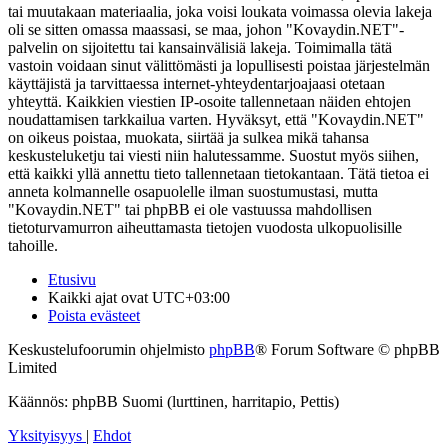
tai muutakaan materiaalia, joka voisi loukata voimassa olevia lakeja
oli se sitten omassa maassasi, se maa, johon "Kovaydin.NET"-
palvelin on sijoitettu tai kansainvälisiä lakeja. Toimimalla tätä
vastoin voidaan sinut välittömästi ja lopullisesti poistaa järjestelmän
käyttäjistä ja tarvittaessa internet-yhteydentarjoajaasi otetaan
yhteyttä. Kaikkien viestien IP-osoite tallennetaan näiden ehtojen
noudattamisen tarkkailua varten. Hyväksyt, että "Kovaydin.NET"
on oikeus poistaa, muokata, siirtää ja sulkea mikä tahansa
keskusteluketju tai viesti niin halutessamme. Suostut myös siihen,
että kaikki yllä annettu tieto tallennetaan tietokantaan. Tätä tietoa ei
anneta kolmannelle osapuolelle ilman suostumustasi, mutta
"Kovaydin.NET" tai phpBB ei ole vastuussa mahdollisen
tietoturvamurron aiheuttamasta tietojen vuodosta ulkopuolisille
tahoille.
Etusivu
Kaikki ajat ovat
UTC+03:00
Poista evästeet
Keskustelufoorumin ohjelmisto
phpBB
® Forum Software © phpBB
Limited
Käännös: phpBB Suomi (lurttinen, harritapio, Pettis)
Yksityisyys
|
Ehdot