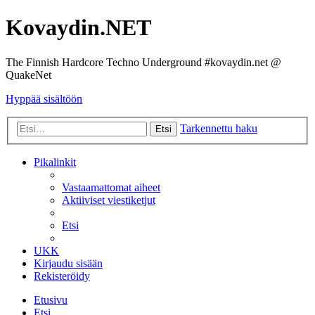
Kovaydin.NET
The Finnish Hardcore Techno Underground #kovaydin.net @
QuakeNet
Hyppää sisältöön
Tarkennettu haku
Etsi
Pikalinkit
Vastaamattomat aiheet
Aktiiviset viestiketjut
Etsi
UKK
Kirjaudu sisään
Rekisteröidy
Etusivu
Etsi