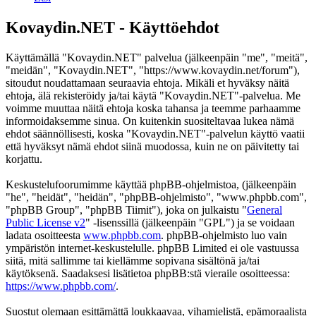
Kovaydin.NET - Käyttöehdot
Käyttämällä "Kovaydin.NET" palvelua (jälkeenpäin "me", "meitä",
"meidän", "Kovaydin.NET", "https://www.kovaydin.net/forum"),
sitoudut noudattamaan seuraavia ehtoja. Mikäli et hyväksy näitä
ehtoja, älä rekisteröidy ja/tai käytä "Kovaydin.NET"-palvelua. Me
voimme muuttaa näitä ehtoja koska tahansa ja teemme parhaamme
informoidaksemme sinua. On kuitenkin suositeltavaa lukea nämä
ehdot säännöllisesti, koska "Kovaydin.NET"-palvelun käyttö vaatii
että hyväksyt nämä ehdot siinä muodossa, kuin ne on päivitetty tai
korjattu.
Keskustelufoorumimme käyttää phpBB-ohjelmistoa, (jälkeenpäin
"he", "heidät", "heidän", "phpBB-ohjelmisto", "www.phpbb.com",
"phpBB Group", "phpBB Tiimit"), joka on julkaistu "
General
Public License v2
" -lisenssillä (jälkeenpäin "GPL") ja se voidaan
ladata osoitteesta
www.phpbb.com
. phpBB-ohjelmisto luo vain
ympäristön internet-keskustelulle. phpBB Limited ei ole vastuussa
siitä, mitä sallimme tai kiellämme sopivana sisältönä ja/tai
käytöksenä. Saadaksesi lisätietoa phpBB:stä vieraile osoitteessa:
https://www.phpbb.com/
.
Suostut olemaan esittämättä loukkaavaa, vihamielistä, epämoraalista