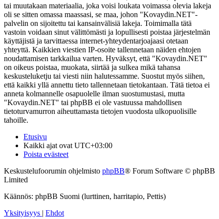
tai muutakaan materiaalia, joka voisi loukata voimassa olevia lakeja
oli se sitten omassa maassasi, se maa, johon "Kovaydin.NET"-
palvelin on sijoitettu tai kansainvälisiä lakeja. Toimimalla tätä
vastoin voidaan sinut välittömästi ja lopullisesti poistaa järjestelmän
käyttäjistä ja tarvittaessa internet-yhteydentarjoajaasi otetaan
yhteyttä. Kaikkien viestien IP-osoite tallennetaan näiden ehtojen
noudattamisen tarkkailua varten. Hyväksyt, että "Kovaydin.NET"
on oikeus poistaa, muokata, siirtää ja sulkea mikä tahansa
keskusteluketju tai viesti niin halutessamme. Suostut myös siihen,
että kaikki yllä annettu tieto tallennetaan tietokantaan. Tätä tietoa ei
anneta kolmannelle osapuolelle ilman suostumustasi, mutta
"Kovaydin.NET" tai phpBB ei ole vastuussa mahdollisen
tietoturvamurron aiheuttamasta tietojen vuodosta ulkopuolisille
tahoille.
Etusivu
Kaikki ajat ovat
UTC+03:00
Poista evästeet
Keskustelufoorumin ohjelmisto
phpBB
® Forum Software © phpBB
Limited
Käännös: phpBB Suomi (lurttinen, harritapio, Pettis)
Yksityisyys
|
Ehdot