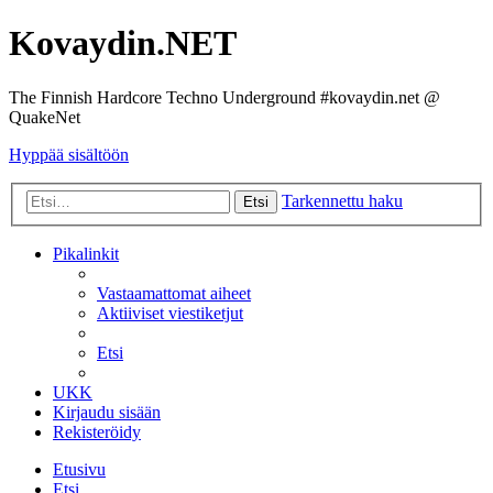
Kovaydin.NET
The Finnish Hardcore Techno Underground #kovaydin.net @
QuakeNet
Hyppää sisältöön
Tarkennettu haku
Etsi
Pikalinkit
Vastaamattomat aiheet
Aktiiviset viestiketjut
Etsi
UKK
Kirjaudu sisään
Rekisteröidy
Etusivu
Etsi