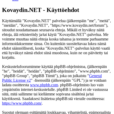
Kovaydin.NET - Käyttöehdot
Käyttämällä "Kovaydin.NET" palvelua (jälkeenpäin "me", "meitä",
"meidän", "Kovaydin.NET", "https://www.kovaydin.net/forum"),
sitoudut noudattamaan seuraavia ehtoja. Mikäli et hyväksy näitä
ehtoja, älä rekisteröidy ja/tai käytä "Kovaydin.NET"-palvelua. Me
voimme muuttaa näitä ehtoja koska tahansa ja teemme parhaamme
informoidaksemme sinua. On kuitenkin suositeltavaa lukea nämä
ehdot säännöllisesti, koska "Kovaydin.NET"-palvelun käyttö vaatii
että hyväksyt nämä ehdot siinä muodossa, kuin ne on päivitetty tai
korjattu.
Keskustelufoorumimme käyttää phpBB-ohjelmistoa, (jälkeenpäin
"he", "heidät", "heidän", "phpBB-ohjelmisto", "www.phpbb.com",
"phpBB Group", "phpBB Tiimit"), joka on julkaistu "
General
Public License v2
" -lisenssillä (jälkeenpäin "GPL") ja se voidaan
ladata osoitteesta
www.phpbb.com
. phpBB-ohjelmisto luo vain
ympäristön internet-keskustelulle. phpBB Limited ei ole vastuussa
siitä, mitä sallimme tai kiellämme sopivana sisältönä ja/tai
käytöksenä. Saadaksesi lisätietoa phpBB:stä vieraile osoitteessa:
https://www.phpbb.com/
.
Suostut olemaan esittämättä loukkaavaa, vihamielistä, epämoraalista