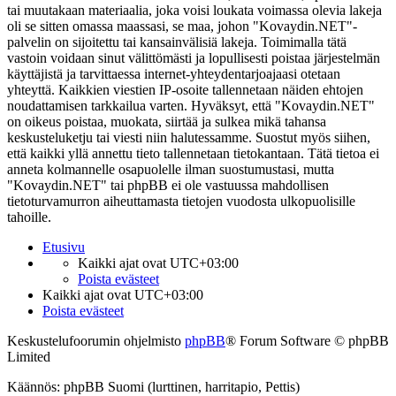
tai muutakaan materiaalia, joka voisi loukata voimassa olevia lakeja
oli se sitten omassa maassasi, se maa, johon "Kovaydin.NET"-
palvelin on sijoitettu tai kansainvälisiä lakeja. Toimimalla tätä
vastoin voidaan sinut välittömästi ja lopullisesti poistaa järjestelmän
käyttäjistä ja tarvittaessa internet-yhteydentarjoajaasi otetaan
yhteyttä. Kaikkien viestien IP-osoite tallennetaan näiden ehtojen
noudattamisen tarkkailua varten. Hyväksyt, että "Kovaydin.NET"
on oikeus poistaa, muokata, siirtää ja sulkea mikä tahansa
keskusteluketju tai viesti niin halutessamme. Suostut myös siihen,
että kaikki yllä annettu tieto tallennetaan tietokantaan. Tätä tietoa ei
anneta kolmannelle osapuolelle ilman suostumustasi, mutta
"Kovaydin.NET" tai phpBB ei ole vastuussa mahdollisen
tietoturvamurron aiheuttamasta tietojen vuodosta ulkopuolisille
tahoille.
Etusivu
Kaikki ajat ovat
UTC+03:00
Poista evästeet
Kaikki ajat ovat
UTC+03:00
Poista evästeet
Keskustelufoorumin ohjelmisto
phpBB
® Forum Software © phpBB
Limited
Käännös: phpBB Suomi (lurttinen, harritapio, Pettis)