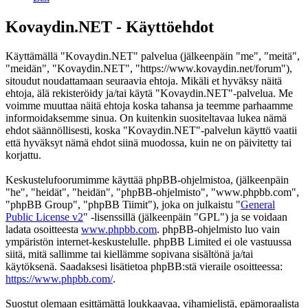
Kovaydin.NET - Käyttöehdot
Käyttämällä "Kovaydin.NET" palvelua (jälkeenpäin "me", "meitä",
"meidän", "Kovaydin.NET", "https://www.kovaydin.net/forum"),
sitoudut noudattamaan seuraavia ehtoja. Mikäli et hyväksy näitä
ehtoja, älä rekisteröidy ja/tai käytä "Kovaydin.NET"-palvelua. Me
voimme muuttaa näitä ehtoja koska tahansa ja teemme parhaamme
informoidaksemme sinua. On kuitenkin suositeltavaa lukea nämä
ehdot säännöllisesti, koska "Kovaydin.NET"-palvelun käyttö vaatii
että hyväksyt nämä ehdot siinä muodossa, kuin ne on päivitetty tai
korjattu.
Keskustelufoorumimme käyttää phpBB-ohjelmistoa, (jälkeenpäin
"he", "heidät", "heidän", "phpBB-ohjelmisto", "www.phpbb.com",
"phpBB Group", "phpBB Tiimit"), joka on julkaistu "
General
Public License v2
" -lisenssillä (jälkeenpäin "GPL") ja se voidaan
ladata osoitteesta
www.phpbb.com
. phpBB-ohjelmisto luo vain
ympäristön internet-keskustelulle. phpBB Limited ei ole vastuussa
siitä, mitä sallimme tai kiellämme sopivana sisältönä ja/tai
käytöksenä. Saadaksesi lisätietoa phpBB:stä vieraile osoitteessa:
https://www.phpbb.com/
.
Suostut olemaan esittämättä loukkaavaa, vihamielistä, epämoraalista