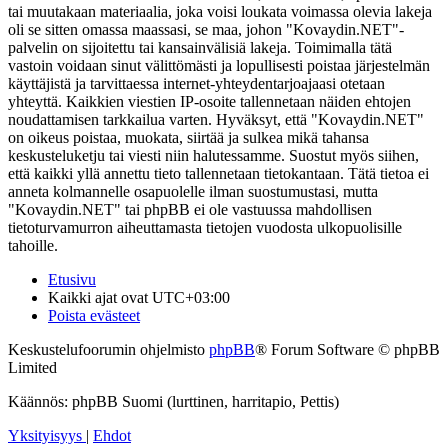
tai muutakaan materiaalia, joka voisi loukata voimassa olevia lakeja
oli se sitten omassa maassasi, se maa, johon "Kovaydin.NET"-
palvelin on sijoitettu tai kansainvälisiä lakeja. Toimimalla tätä
vastoin voidaan sinut välittömästi ja lopullisesti poistaa järjestelmän
käyttäjistä ja tarvittaessa internet-yhteydentarjoajaasi otetaan
yhteyttä. Kaikkien viestien IP-osoite tallennetaan näiden ehtojen
noudattamisen tarkkailua varten. Hyväksyt, että "Kovaydin.NET"
on oikeus poistaa, muokata, siirtää ja sulkea mikä tahansa
keskusteluketju tai viesti niin halutessamme. Suostut myös siihen,
että kaikki yllä annettu tieto tallennetaan tietokantaan. Tätä tietoa ei
anneta kolmannelle osapuolelle ilman suostumustasi, mutta
"Kovaydin.NET" tai phpBB ei ole vastuussa mahdollisen
tietoturvamurron aiheuttamasta tietojen vuodosta ulkopuolisille
tahoille.
Etusivu
Kaikki ajat ovat
UTC+03:00
Poista evästeet
Keskustelufoorumin ohjelmisto
phpBB
® Forum Software © phpBB
Limited
Käännös: phpBB Suomi (lurttinen, harritapio, Pettis)
Yksityisyys
|
Ehdot