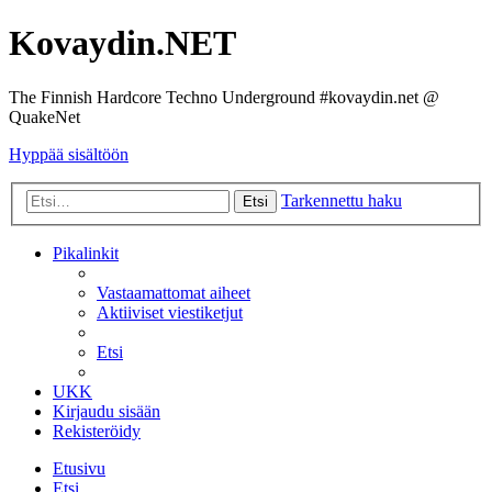
Kovaydin.NET
The Finnish Hardcore Techno Underground #kovaydin.net @
QuakeNet
Hyppää sisältöön
Tarkennettu haku
Etsi
Pikalinkit
Vastaamattomat aiheet
Aktiiviset viestiketjut
Etsi
UKK
Kirjaudu sisään
Rekisteröidy
Etusivu
Etsi