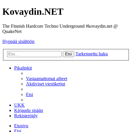
Kovaydin.NET
The Finnish Hardcore Techno Underground #kovaydin.net @
QuakeNet
Hyppää sisältöön
Tarkennettu haku
Etsi
Pikalinkit
Vastaamattomat aiheet
Aktiiviset viestiketjut
Etsi
UKK
Kirjaudu sisään
Rekisteröidy
Etusivu
Etsi