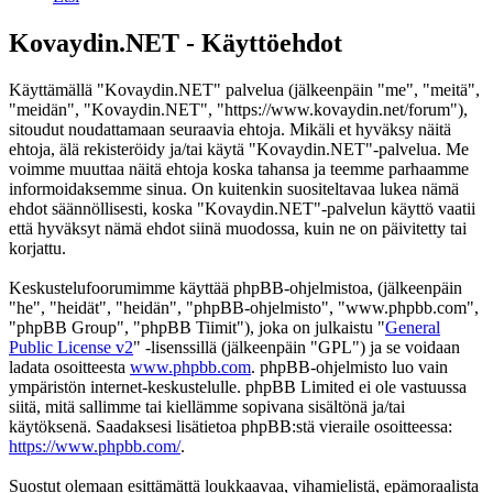
Kovaydin.NET - Käyttöehdot
Käyttämällä "Kovaydin.NET" palvelua (jälkeenpäin "me", "meitä",
"meidän", "Kovaydin.NET", "https://www.kovaydin.net/forum"),
sitoudut noudattamaan seuraavia ehtoja. Mikäli et hyväksy näitä
ehtoja, älä rekisteröidy ja/tai käytä "Kovaydin.NET"-palvelua. Me
voimme muuttaa näitä ehtoja koska tahansa ja teemme parhaamme
informoidaksemme sinua. On kuitenkin suositeltavaa lukea nämä
ehdot säännöllisesti, koska "Kovaydin.NET"-palvelun käyttö vaatii
että hyväksyt nämä ehdot siinä muodossa, kuin ne on päivitetty tai
korjattu.
Keskustelufoorumimme käyttää phpBB-ohjelmistoa, (jälkeenpäin
"he", "heidät", "heidän", "phpBB-ohjelmisto", "www.phpbb.com",
"phpBB Group", "phpBB Tiimit"), joka on julkaistu "
General
Public License v2
" -lisenssillä (jälkeenpäin "GPL") ja se voidaan
ladata osoitteesta
www.phpbb.com
. phpBB-ohjelmisto luo vain
ympäristön internet-keskustelulle. phpBB Limited ei ole vastuussa
siitä, mitä sallimme tai kiellämme sopivana sisältönä ja/tai
käytöksenä. Saadaksesi lisätietoa phpBB:stä vieraile osoitteessa:
https://www.phpbb.com/
.
Suostut olemaan esittämättä loukkaavaa, vihamielistä, epämoraalista