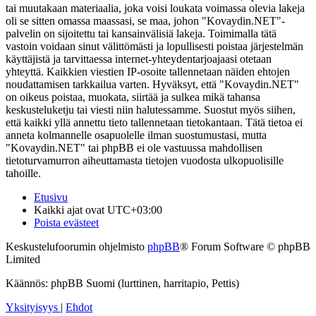
tai muutakaan materiaalia, joka voisi loukata voimassa olevia lakeja
oli se sitten omassa maassasi, se maa, johon "Kovaydin.NET"-
palvelin on sijoitettu tai kansainvälisiä lakeja. Toimimalla tätä
vastoin voidaan sinut välittömästi ja lopullisesti poistaa järjestelmän
käyttäjistä ja tarvittaessa internet-yhteydentarjoajaasi otetaan
yhteyttä. Kaikkien viestien IP-osoite tallennetaan näiden ehtojen
noudattamisen tarkkailua varten. Hyväksyt, että "Kovaydin.NET"
on oikeus poistaa, muokata, siirtää ja sulkea mikä tahansa
keskusteluketju tai viesti niin halutessamme. Suostut myös siihen,
että kaikki yllä annettu tieto tallennetaan tietokantaan. Tätä tietoa ei
anneta kolmannelle osapuolelle ilman suostumustasi, mutta
"Kovaydin.NET" tai phpBB ei ole vastuussa mahdollisen
tietoturvamurron aiheuttamasta tietojen vuodosta ulkopuolisille
tahoille.
Etusivu
Kaikki ajat ovat
UTC+03:00
Poista evästeet
Keskustelufoorumin ohjelmisto
phpBB
® Forum Software © phpBB
Limited
Käännös: phpBB Suomi (lurttinen, harritapio, Pettis)
Yksityisyys
|
Ehdot