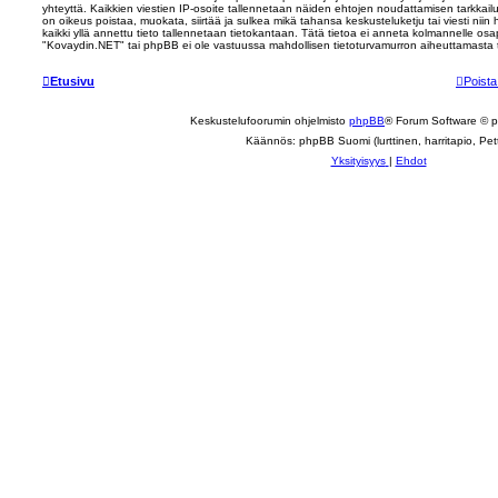
yhteyttä. Kaikkien viestien IP-osoite tallennetaan näiden ehtojen noudattamisen tarkkai
on oikeus poistaa, muokata, siirtää ja sulkea mikä tahansa keskusteluketju tai viesti nii
kaikki yllä annettu tieto tallennetaan tietokantaan. Tätä tietoa ei anneta kolmannelle os
"Kovaydin.NET" tai phpBB ei ole vastuussa mahdollisen tietoturvamurron aiheuttamasta tie
Etusivu
Poista
Keskustelufoorumin ohjelmisto
phpBB
® Forum Software © 
Käännös: phpBB Suomi (lurttinen, harritapio, Pett
Yksityisyys
|
Ehdot