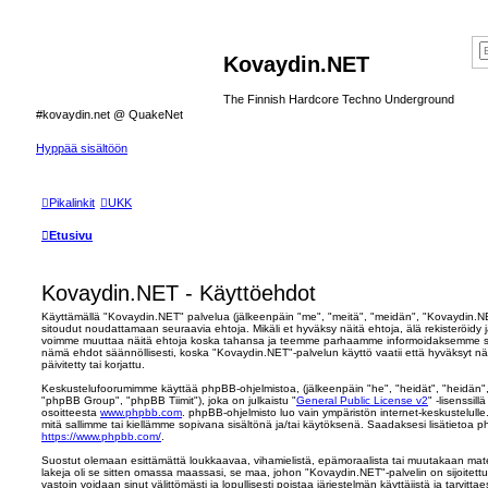
Kovaydin.NET
The Finnish Hardcore Techno Underground
#kovaydin.net @ QuakeNet
Hyppää sisältöön
Pikalinkit
UKK
Etusivu
Kovaydin.NET - Käyttöehdot
Käyttämällä "Kovaydin.NET" palvelua (jälkeenpäin "me", "meitä", "meidän", "Kovaydin.NE
sitoudut noudattamaan seuraavia ehtoja. Mikäli et hyväksy näitä ehtoja, älä rekisteröidy
voimme muuttaa näitä ehtoja koska tahansa ja teemme parhaamme informoidaksemme sin
nämä ehdot säännöllisesti, koska "Kovaydin.NET"-palvelun käyttö vaatii että hyväksyt 
päivitetty tai korjattu.
Keskustelufoorumimme käyttää phpBB-ohjelmistoa, (jälkeenpäin "he", "heidät", "heidän
"phpBB Group", "phpBB Tiimit"), joka on julkaistu "
General Public License v2
" -lisenssil
osoitteesta
www.phpbb.com
. phpBB-ohjelmisto luo vain ympäristön internet-keskustelulle
mitä sallimme tai kiellämme sopivana sisältönä ja/tai käytöksenä. Saadaksesi lisätietoa p
https://www.phpbb.com/
.
Suostut olemaan esittämättä loukkaavaa, vihamielistä, epämoraalista tai muutakaan mater
lakeja oli se sitten omassa maassasi, se maa, johon "Kovaydin.NET"-palvelin on sijoitettu 
vastoin voidaan sinut välittömästi ja lopullisesti poistaa järjestelmän käyttäjistä ja tarvit