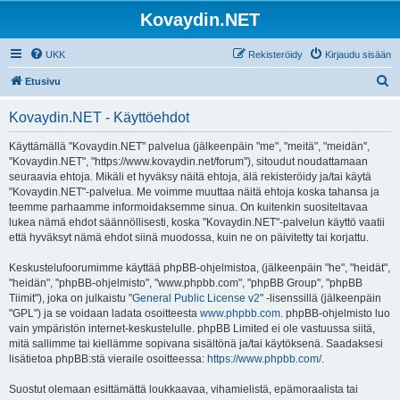
Kovaydin.NET
UKK
Rekisteröidy
Kirjaudu sisään
E
Etusivu
t
Kovaydin.NET - Käyttöehdot
s
i
Käyttämällä "Kovaydin.NET" palvelua (jälkeenpäin "me", "meitä", "meidän",
"Kovaydin.NET", "https://www.kovaydin.net/forum"), sitoudut noudattamaan
seuraavia ehtoja. Mikäli et hyväksy näitä ehtoja, älä rekisteröidy ja/tai käytä
"Kovaydin.NET"-palvelua. Me voimme muuttaa näitä ehtoja koska tahansa ja
teemme parhaamme informoidaksemme sinua. On kuitenkin suositeltavaa
lukea nämä ehdot säännöllisesti, koska "Kovaydin.NET"-palvelun käyttö vaatii
että hyväksyt nämä ehdot siinä muodossa, kuin ne on päivitetty tai korjattu.
Keskustelufoorumimme käyttää phpBB-ohjelmistoa, (jälkeenpäin "he", "heidät",
"heidän", "phpBB-ohjelmisto", "www.phpbb.com", "phpBB Group", "phpBB
Tiimit"), joka on julkaistu "
General Public License v2
" -lisenssillä (jälkeenpäin
"GPL") ja se voidaan ladata osoitteesta
www.phpbb.com
. phpBB-ohjelmisto luo
vain ympäristön internet-keskustelulle. phpBB Limited ei ole vastuussa siitä,
mitä sallimme tai kiellämme sopivana sisältönä ja/tai käytöksenä. Saadaksesi
lisätietoa phpBB:stä vieraile osoitteessa:
https://www.phpbb.com/
.
Suostut olemaan esittämättä loukkaavaa, vihamielistä, epämoraalista tai