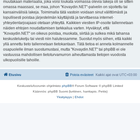
muutakaan materiaalia, joka voisi loukata voimassa olevia lakeja oli se sitten
omassa maassasi, se maa, johon "Kovaydin.NET"-palvelin on sijoitettu tai
kansainvälisiä lakeja. Toimimalla tätä vastoin voidaan sinut välittömästi ja
lopullisesti poistaa järjestelmän käyttäjistä ja tarvittaessa internet-
yhteydentarjoajaasi otetaan yhteyttä. Kaikkien viestien IP-osoite tallennetaan
näiden ehtojen noudattamisen tarkkailua varten. Hyväksyt, että
"Kovaydin.NET" on oikeus poistaa, muokata, siirtää ja sulkea mikä tahansa
keskusteluketju tai viesti niin halutessamme. Suostut myös siihen, että kaikki
yllä annettu tieto tallennetaan tietokantaan. Tätä tietoa ei anneta kolmannelle
osapuolelle ilman suostumustasi, mutta "Kovaydin.NET" tai phpBB ei ole
vastuussa mahdollisen tietoturvamurron aiheuttamasta tietojen vuodosta
ulkopuolisille tahoille.
Etusivu
Poista evästeet
Kaikki ajat ovat
UTC+03:00
Keskustelufoorumin ohjelmisto
phpBB
® Forum Software © phpBB Limited
Käännös: phpBB Suomi (lurttinen, harritapio, Pettis)
Yksityisyys
|
Ehdot