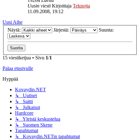
19264
Luettu
Uusin viesti
Kirjoittaja
Teknojta
11.09.2008, 19:12
Uusi Aihe
Näytä:
Järjestä:
Suunta:
15 viestiketjua • Sivu
1
/
1
Palaa etusivulle
Hyppää
Kovaydin.NET
↳ Uutiset
↳ Saitti
↳ Julkaisut
Hardcore
↳ Yleistä keskustelua
↳ Suomen Skene
Tapahtumat
↳ Kovaydin.NETin tapahtumat