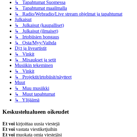
↳ Tapahtumat Suomessa
↳ Tapahtumat maailmalla
↳ Radio/Webradio/Live stream ohjelmat ja tapahtumat
Julkaisut
↳ Julkaisut (kaupalliset)
↳ Julkaisut (ilmaiset)
↳ Irtobiisien bongaus
↳ Osta/Myy/Vaihda
Dj:t ja liveartistit
↳ Vinkit
↳ Mixaukset ja setit
Musiikin tekeminen
↳ Vinkit
↳ Projektit/irtobiisit/näytteet
Muut
↳ Muu musiikki
↳ Muut tapahtumat
↳ Ylijäämä
Keskustelualueen oikeudet
Et voi
kirjoittaa uusia viestejä
Et voi
vastata viestiketjuihin
Et voi
muokata omia viestejäsi