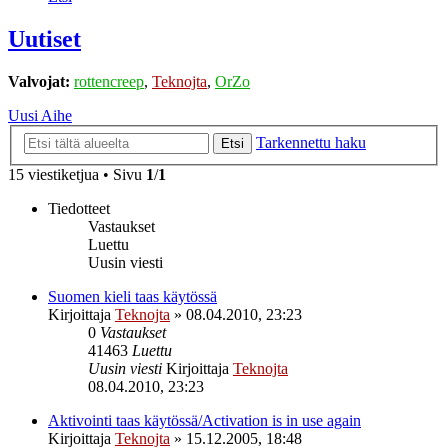
Uutiset
Valvojat:
rottencreep
,
Teknojta
,
OrZo
Uusi Aihe
Tarkennettu haku
Etsi
15 viestiketjua • Sivu
1
/
1
Tiedotteet
Vastaukset
Luettu
Uusin viesti
Suomen kieli taas käytössä
Kirjoittaja
Teknojta
»
08.04.2010, 23:23
0
Vastaukset
41463
Luettu
Uusin viesti
Kirjoittaja
Teknojta
08.04.2010, 23:23
Aktivointi taas käytössä/Activation is in use again
Kirjoittaja
Teknojta
»
15.12.2005, 18:48