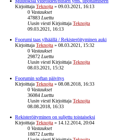
Muutoksia videoiden/biisien yms. upottamiseen
Kirjoittaja
Teknojta
»
09.03.2021, 16:13
0
Vastaukset
47883
Luettu
Uusin viesti
Kirjoittaja
Teknojta
09.03.2021, 16:13
Foorumi taas ylhäällä / Rekisteröityminen auki
Kirjoittaja
Teknojta
»
08.03.2021, 15:32
0
Vastaukset
29872
Luettu
Uusin viesti
Kirjoittaja
Teknojta
08.03.2021, 15:32
Foorumin softan päivitys
Kirjoittaja
Teknojta
»
08.08.2018, 16:33
0
Vastaukset
36084
Luettu
Uusin viesti
Kirjoittaja
Teknojta
08.08.2018, 16:33
Rekisteröityminen on suljettu toistaiseksi
Kirjoittaja
Teknojta
»
14.12.2014, 20:04
0
Vastaukset
18872
Luettu
Uusin viesti
Kirjoittaja
Teknojta