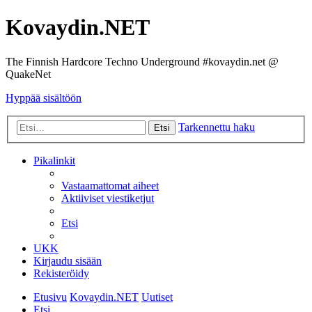
Kovaydin.NET
The Finnish Hardcore Techno Underground #kovaydin.net @
QuakeNet
Hyppää sisältöön
Tarkennettu haku
Etsi
Pikalinkit
Vastaamattomat aiheet
Aktiiviset viestiketjut
Etsi
UKK
Kirjaudu sisään
Rekisteröidy
Etusivu
Kovaydin.NET
Uutiset
Etsi