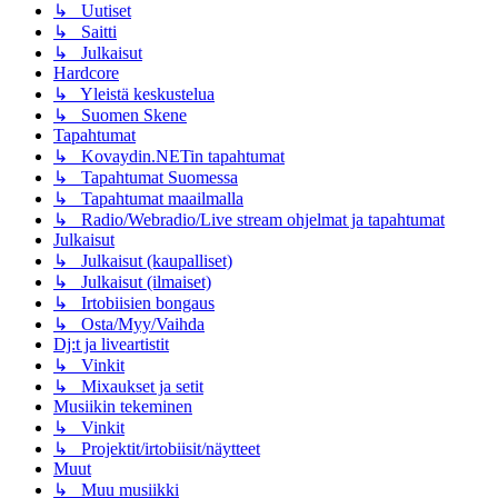
↳ Uutiset
↳ Saitti
↳ Julkaisut
Hardcore
↳ Yleistä keskustelua
↳ Suomen Skene
Tapahtumat
↳ Kovaydin.NETin tapahtumat
↳ Tapahtumat Suomessa
↳ Tapahtumat maailmalla
↳ Radio/Webradio/Live stream ohjelmat ja tapahtumat
Julkaisut
↳ Julkaisut (kaupalliset)
↳ Julkaisut (ilmaiset)
↳ Irtobiisien bongaus
↳ Osta/Myy/Vaihda
Dj:t ja liveartistit
↳ Vinkit
↳ Mixaukset ja setit
Musiikin tekeminen
↳ Vinkit
↳ Projektit/irtobiisit/näytteet
Muut
↳ Muu musiikki