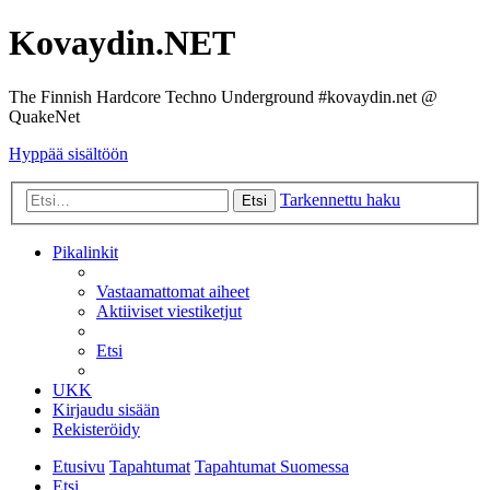
Kovaydin.NET
The Finnish Hardcore Techno Underground #kovaydin.net @
QuakeNet
Hyppää sisältöön
Tarkennettu haku
Etsi
Pikalinkit
Vastaamattomat aiheet
Aktiiviset viestiketjut
Etsi
UKK
Kirjaudu sisään
Rekisteröidy
Etusivu
Tapahtumat
Tapahtumat Suomessa
Etsi