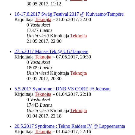
30.05.2017, 11:12
16-17.6.2017 Swäg Festival 2017 @ Kuivaamo/Tampere
Kirjoittaja
Teknojta
»
21.05.2017, 22:00
0
Vastaukset
17377
Luettu
Uusin viesti
Kirjoittaja
Teknojta
21.05.2017, 22:00
27.5.2017 Manse-Tek @ UG/Tampere
Kirjoittaja
Teknojta
»
07.05.2017, 20:30
0
Vastaukset
18009
Luettu
Uusin viesti
Kirjoittaja
Teknojta
07.05.2017, 20:30
5.5.2017 Syndrome : DNB VS CORE @ Joensuu
Kirjoittaja
Teknojta
»
01.04.2017, 22:18
0
Vastaukset
17443
Luettu
Uusin viesti
Kirjoittaja
Teknojta
01.04.2017, 22:18
20.5.2017 Syndrome : Tekno Raiders IV @ Lappeenranta
Kirjoittaja
Teknojta
»
01.04.2017, 22:16