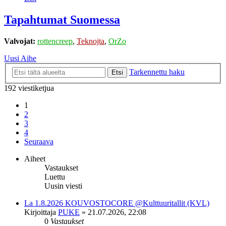
Tapahtumat Suomessa
Valvojat:
rottencreep
,
Teknojta
,
OrZo
Uusi Aihe
Tarkennettu haku
Etsi
192 viestiketjua
1
2
3
4
Seuraava
Aiheet
Vastaukset
Luettu
Uusin viesti
La 1.8.2026 KOUVOSTOCORE @Kulttuuritallit (KVL)
Kirjoittaja
PUKE
»
21.07.2026, 22:08
0
Vastaukset