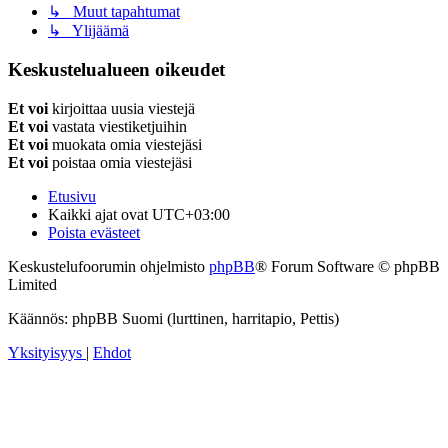
↳ Muut tapahtumat
↳ Ylijäämä
Keskustelualueen oikeudet
Et voi
kirjoittaa uusia viestejä
Et voi
vastata viestiketjuihin
Et voi
muokata omia viestejäsi
Et voi
poistaa omia viestejäsi
Etusivu
Kaikki ajat ovat
UTC+03:00
Poista evästeet
Keskustelufoorumin ohjelmisto
phpBB
® Forum Software © phpBB
Limited
Käännös: phpBB Suomi (lurttinen, harritapio, Pettis)
Yksityisyys
|
Ehdot