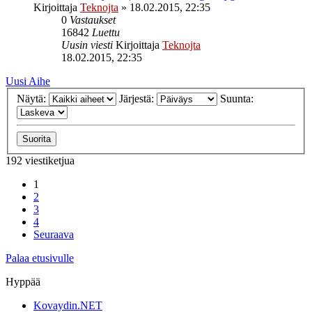
Kirjoittaja
Teknojta
»
18.02.2015, 22:35
0
Vastaukset
16842
Luettu
Uusin viesti
Kirjoittaja
Teknojta
18.02.2015, 22:35
Uusi Aihe
Näytä:
Järjestä:
Suunta:
192 viestiketjua
1
2
3
4
Seuraava
Palaa etusivulle
Hyppää
Kovaydin.NET