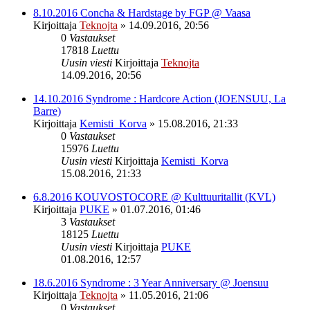
8.10.2016 Concha & Hardstage by FGP @ Vaasa
Kirjoittaja
Teknojta
»
14.09.2016, 20:56
0
Vastaukset
17818
Luettu
Uusin viesti
Kirjoittaja
Teknojta
14.09.2016, 20:56
14.10.2016 Syndrome : Hardcore Action (JOENSUU, La
Barre)
Kirjoittaja
Kemisti_Korva
»
15.08.2016, 21:33
0
Vastaukset
15976
Luettu
Uusin viesti
Kirjoittaja
Kemisti_Korva
15.08.2016, 21:33
6.8.2016 KOUVOSTOCORE @ Kulttuuritallit (KVL)
Kirjoittaja
PUKE
»
01.07.2016, 01:46
3
Vastaukset
18125
Luettu
Uusin viesti
Kirjoittaja
PUKE
01.08.2016, 12:57
18.6.2016 Syndrome : 3 Year Anniversary @ Joensuu
Kirjoittaja
Teknojta
»
11.05.2016, 21:06
0
Vastaukset