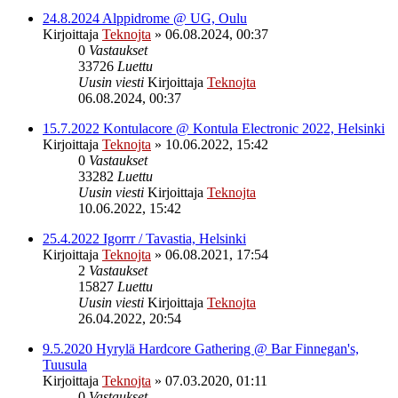
24.8.2024 Alppidrome @ UG, Oulu
Kirjoittaja
Teknojta
»
06.08.2024, 00:37
0
Vastaukset
33726
Luettu
Uusin viesti
Kirjoittaja
Teknojta
06.08.2024, 00:37
15.7.2022 Kontulacore @ Kontula Electronic 2022, Helsinki
Kirjoittaja
Teknojta
»
10.06.2022, 15:42
0
Vastaukset
33282
Luettu
Uusin viesti
Kirjoittaja
Teknojta
10.06.2022, 15:42
25.4.2022 Igorrr / Tavastia, Helsinki
Kirjoittaja
Teknojta
»
06.08.2021, 17:54
2
Vastaukset
15827
Luettu
Uusin viesti
Kirjoittaja
Teknojta
26.04.2022, 20:54
9.5.2020 Hyrylä Hardcore Gathering @ Bar Finnegan's,
Tuusula
Kirjoittaja
Teknojta
»
07.03.2020, 01:11
0
Vastaukset