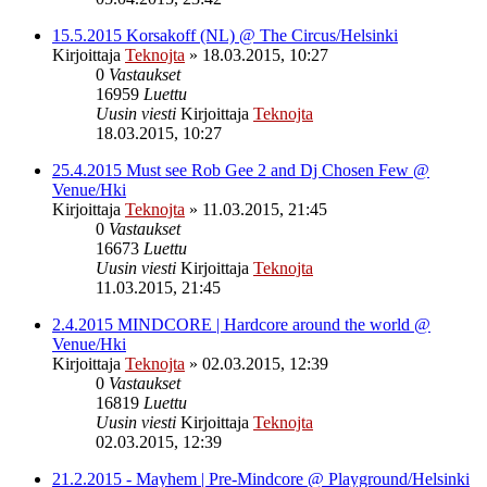
15.5.2015 Korsakoff (NL) @ The Circus/Helsinki
Kirjoittaja
Teknojta
»
18.03.2015, 10:27
0
Vastaukset
16959
Luettu
Uusin viesti
Kirjoittaja
Teknojta
18.03.2015, 10:27
25.4.2015 Must see Rob Gee 2 and Dj Chosen Few @
Venue/Hki
Kirjoittaja
Teknojta
»
11.03.2015, 21:45
0
Vastaukset
16673
Luettu
Uusin viesti
Kirjoittaja
Teknojta
11.03.2015, 21:45
2.4.2015 MINDCORE | Hardcore around the world @
Venue/Hki
Kirjoittaja
Teknojta
»
02.03.2015, 12:39
0
Vastaukset
16819
Luettu
Uusin viesti
Kirjoittaja
Teknojta
02.03.2015, 12:39
21.2.2015 - Mayhem | Pre-Mindcore @ Playground/Helsinki