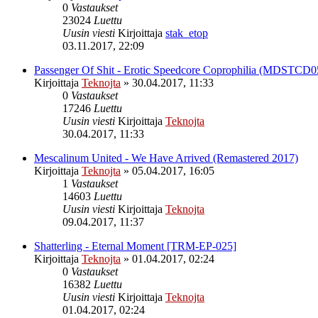
0
Vastaukset
23024
Luettu
Uusin viesti
Kirjoittaja
stak_etop
03.11.2017, 22:09
Passenger Of Shit - Erotic Speedcore Coprophilia (MDSTCD0
Kirjoittaja
Teknojta
»
30.04.2017, 11:33
0
Vastaukset
17246
Luettu
Uusin viesti
Kirjoittaja
Teknojta
30.04.2017, 11:33
Mescalinum United - We Have Arrived (Remastered 2017)
Kirjoittaja
Teknojta
»
05.04.2017, 16:05
1
Vastaukset
14603
Luettu
Uusin viesti
Kirjoittaja
Teknojta
09.04.2017, 11:37
Shatterling - Eternal Moment [TRM-EP-025]
Kirjoittaja
Teknojta
»
01.04.2017, 02:24
0
Vastaukset
16382
Luettu
Uusin viesti
Kirjoittaja
Teknojta
01.04.2017, 02:24