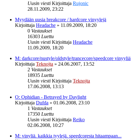
Uusin viesti
Kirjoittaja
Rujonic
28.11.2009, 23:22
Myydään uusia breakcore / hardcore vinyylejä
Kirjoittaja
Headache
»
11.09.2009, 18:20
0
Vastaukset
16303
Luettu
Uusin viesti
Kirjoittaja
Headache
11.09.2009, 18:20
M: darkcore/nustyle/oldstyle/trancecore/speedcore vinyyliä
Kirjoittaja
Teknojta
»
24.06.2007, 13:52
2
Vastaukset
18935
Luettu
Uusin viesti
Kirjoittaja
Teknojta
17.06.2008, 13:13
O: Ophidian - Betrayed by Daylight
Kirjoittaja
Dufda
»
01.06.2008, 23:10
1
Vastaukset
17350
Luettu
Uusin viesti
Kirjoittaja
Reiko
02.06.2008, 10:27
M: vinyliä. kaikkia tyylejä. speedcoresta hitaampaan...