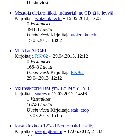
Uusin viesti
M:satoja elektroniikki, industrial jne CD:tä ja levyjä
Kirjoittaja
wotzenknecht
»
15.05.2013, 13:02
0
Vastaukset
39188
Luettu
Uusin viesti
Kirjoittaja
wotzenknecht
15.05.2013, 13:02
M: Akai APC40
Kirjoittaja
RK/62
»
29.04.2013, 12:12
0
Vastaukset
16648
Luettu
Uusin viesti
Kirjoittaja
RK/62
29.04.2013, 12:12
M:Breakcore/IDM ym. 12'' MYYTY!!!
Kirjoittaja
snares
»
13.03.2013, 14:46
1
Vastaukset
16740
Luettu
Uusin viesti
Kirjoittaja
stak_etop
13.03.2013, 15:05
Kasa kiekkoja 12"/cd Noutomahd. lisätty
Kirjoittaja
peepingtommi
»
17.06.2012, 21:32