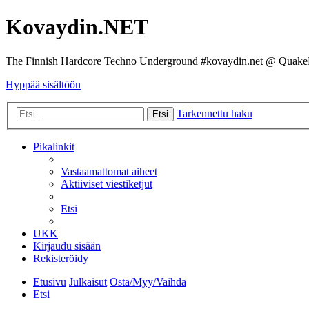
Kovaydin.NET
The Finnish Hardcore Techno Underground #kovaydin.net @ Quake
Hyppää sisältöön
Tarkennettu haku
Etsi
Pikalinkit
Vastaamattomat aiheet
Aktiiviset viestiketjut
Etsi
UKK
Kirjaudu sisään
Rekisteröidy
Etusivu
Julkaisut
Osta/Myy/Vaihda
Etsi