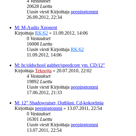
4
Vastaukset
20628
Luettu
Uusin viesti
Kirjoittaja
peepingtommi
26.09.2012, 22:34
M: M-Audio Xponent
Kirjoittaja
RK/62
»
11.09.2012, 14:06
0
Vastaukset
16008
Luettu
Uusin viesti
Kirjoittaja
RK/62
11.09.2012, 14:06
M: hc/oldschool gabber/speedcore ym. CD/12"
Kirjoittaja
Teknojta
»
20.07.2010, 22:02
4
Vastaukset
19892
Luettu
Uusin viesti
Kirjoittaja
peepingtommi
17.06.2012, 21:33
M: 12" Shadowraiser, Outblast. Cd-kokoelmia
Kirjoittaja
peepingtommi
»
13.07.2011, 22:54
0
Vastaukset
16301
Luettu
Uusin viesti
Kirjoittaja
peepingtommi
13.07.2011, 22:54