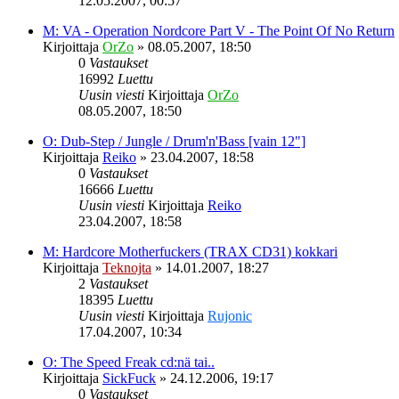
12.05.2007, 00:57
M: VA - Operation Nordcore Part V - The Point Of No Return
Kirjoittaja
OrZo
»
08.05.2007, 18:50
0
Vastaukset
16992
Luettu
Uusin viesti
Kirjoittaja
OrZo
08.05.2007, 18:50
O: Dub-Step / Jungle / Drum'n'Bass [vain 12"]
Kirjoittaja
Reiko
»
23.04.2007, 18:58
0
Vastaukset
16666
Luettu
Uusin viesti
Kirjoittaja
Reiko
23.04.2007, 18:58
M: Hardcore Motherfuckers (TRAX CD31) kokkari
Kirjoittaja
Teknojta
»
14.01.2007, 18:27
2
Vastaukset
18395
Luettu
Uusin viesti
Kirjoittaja
Rujonic
17.04.2007, 10:34
O: The Speed Freak cd:nä tai..
Kirjoittaja
SickFuck
»
24.12.2006, 19:17
0
Vastaukset