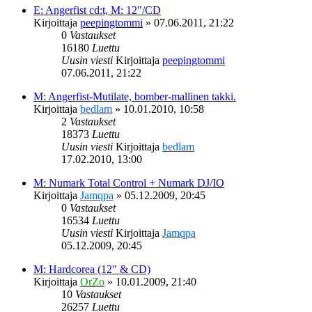
E: Angerfist cd:t, M: 12"/CD
Kirjoittaja
peepingtommi
»
07.06.2011, 21:22
0
Vastaukset
16180
Luettu
Uusin viesti
Kirjoittaja
peepingtommi
07.06.2011, 21:22
M: Angerfist-Mutilate, bomber-mallinen takki.
Kirjoittaja
bedlam
»
10.01.2010, 10:58
2
Vastaukset
18373
Luettu
Uusin viesti
Kirjoittaja
bedlam
17.02.2010, 13:00
M: Numark Total Control + Numark DJ/IO
Kirjoittaja
Jamqpa
»
05.12.2009, 20:45
0
Vastaukset
16534
Luettu
Uusin viesti
Kirjoittaja
Jamqpa
05.12.2009, 20:45
M: Hardcorea (12" & CD)
Kirjoittaja
OrZo
»
10.01.2009, 21:40
10
Vastaukset
26257
Luettu