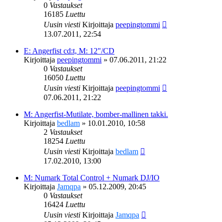
0
Vastaukset
16185
Luettu
Uusin viesti
Kirjoittaja
peepingtommi
13.07.2011, 22:54
E: Angerfist cd:t, M: 12"/CD
Kirjoittaja
peepingtommi
»
07.06.2011, 21:22
0
Vastaukset
16050
Luettu
Uusin viesti
Kirjoittaja
peepingtommi
07.06.2011, 21:22
M: Angerfist-Mutilate, bomber-mallinen takki.
Kirjoittaja
bedlam
»
10.01.2010, 10:58
2
Vastaukset
18254
Luettu
Uusin viesti
Kirjoittaja
bedlam
17.02.2010, 13:00
M: Numark Total Control + Numark DJ/IO
Kirjoittaja
Jamqpa
»
05.12.2009, 20:45
0
Vastaukset
16424
Luettu
Uusin viesti
Kirjoittaja
Jamqpa