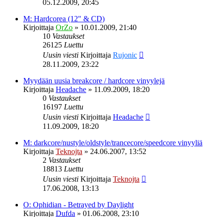
05.12.2009, 20:45
M: Hardcorea (12" & CD)
Kirjoittaja
OrZo
»
10.01.2009, 21:40
10
Vastaukset
26125
Luettu
Uusin viesti
Kirjoittaja
Rujonic
28.11.2009, 23:22
Myydään uusia breakcore / hardcore vinyylejä
Kirjoittaja
Headache
»
11.09.2009, 18:20
0
Vastaukset
16197
Luettu
Uusin viesti
Kirjoittaja
Headache
11.09.2009, 18:20
M: darkcore/nustyle/oldstyle/trancecore/speedcore vinyyliä
Kirjoittaja
Teknojta
»
24.06.2007, 13:52
2
Vastaukset
18813
Luettu
Uusin viesti
Kirjoittaja
Teknojta
17.06.2008, 13:13
O: Ophidian - Betrayed by Daylight
Kirjoittaja
Dufda
»
01.06.2008, 23:10