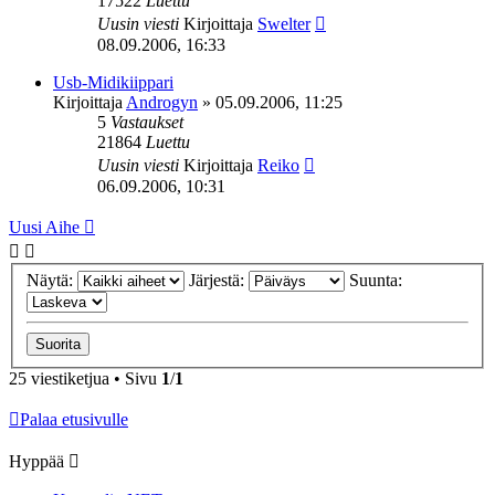
17522
Luettu
Uusin viesti
Kirjoittaja
Swelter
08.09.2006, 16:33
Usb-Midikiippari
Kirjoittaja
Androgyn
»
05.09.2006, 11:25
5
Vastaukset
21864
Luettu
Uusin viesti
Kirjoittaja
Reiko
06.09.2006, 10:31
Uusi Aihe
Näytä:
Järjestä:
Suunta:
25 viestiketjua • Sivu
1
/
1
Palaa etusivulle
Hyppää