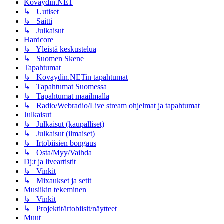
Kovaydin.NET
↳ Uutiset
↳ Saitti
↳ Julkaisut
Hardcore
↳ Yleistä keskustelua
↳ Suomen Skene
Tapahtumat
↳ Kovaydin.NETin tapahtumat
↳ Tapahtumat Suomessa
↳ Tapahtumat maailmalla
↳ Radio/Webradio/Live stream ohjelmat ja tapahtumat
Julkaisut
↳ Julkaisut (kaupalliset)
↳ Julkaisut (ilmaiset)
↳ Irtobiisien bongaus
↳ Osta/Myy/Vaihda
Dj:t ja liveartistit
↳ Vinkit
↳ Mixaukset ja setit
Musiikin tekeminen
↳ Vinkit
↳ Projektit/irtobiisit/näytteet
Muut