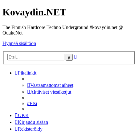
Kovaydin.NET
The Finnish Hardcore Techno Underground #kovaydin.net @
QuakeNet
Hyppää sisältöön
Tarkennettu
Etsi
haku
Pikalinkit
Vastaamattomat aiheet
Aktiiviset viestiketjut
Etsi
UKK
Kirjaudu sisään
Rekisteröidy