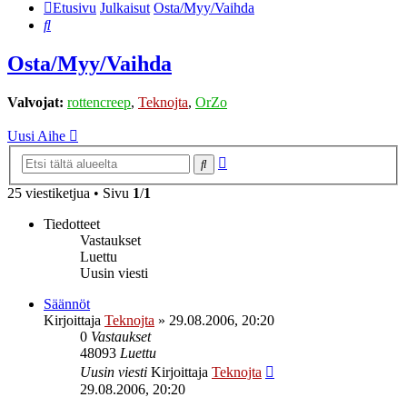
Etusivu
Julkaisut
Osta/Myy/Vaihda
Etsi
Osta/Myy/Vaihda
Valvojat:
rottencreep
,
Teknojta
,
OrZo
Uusi Aihe
Tarkennettu
Etsi
haku
25 viestiketjua • Sivu
1
/
1
Tiedotteet
Vastaukset
Luettu
Uusin viesti
Säännöt
Kirjoittaja
Teknojta
»
29.08.2006, 20:20
0
Vastaukset
48093
Luettu
Uusin viesti
Kirjoittaja
Teknojta
29.08.2006, 20:20