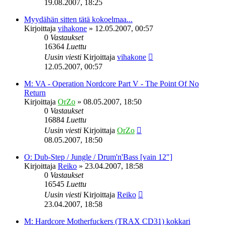
19.08.2007, 18:25
Myydähän sitten tätä kokoelmaa...
Kirjoittaja
vihakone
»
12.05.2007, 00:57
0
Vastaukset
16364
Luettu
Uusin viesti
Kirjoittaja
vihakone
12.05.2007, 00:57
M: VA - Operation Nordcore Part V - The Point Of No
Return
Kirjoittaja
OrZo
»
08.05.2007, 18:50
0
Vastaukset
16884
Luettu
Uusin viesti
Kirjoittaja
OrZo
08.05.2007, 18:50
O: Dub-Step / Jungle / Drum'n'Bass [vain 12"]
Kirjoittaja
Reiko
»
23.04.2007, 18:58
0
Vastaukset
16545
Luettu
Uusin viesti
Kirjoittaja
Reiko
23.04.2007, 18:58
M: Hardcore Motherfuckers (TRAX CD31) kokkari