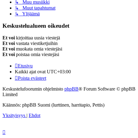
↳ Muu musiikki
↳ Muut tapahtumat
↳ Ylijäämä
Keskustelualueen oikeudet
Et voi
kirjoittaa uusia viestejä
Et voi
vastata viestiketjuihin
Et voi
muokata omia viestejäsi
Et voi
poistaa omia viestejäsi
Etusivu
Kaikki ajat ovat
UTC+03:00
Poista evästeet
Keskustelufoorumin ohjelmisto
phpBB
® Forum Software © phpBB
Limited
Käännös: phpBB Suomi (lurttinen, harritapio, Pettis)
Yksityisyys
|
Ehdot