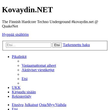
Kovaydin.NET
The Finnish Hardcore Techno Underground #kovaydin.net @
QuakeNet
Hyppää sisältöön
Tarkennettu haku
Etsi
Pikalinkit
Vastaamattomat aiheet
Aktiiviset viestiketjut
Etsi
UKK
Kirjaudu sisään
Rekisteröidy
Etusivu
Julkaisut
Osta/Myy/Vaihda
Etsi