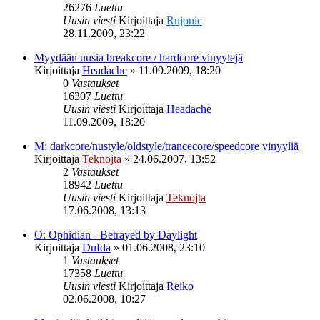
26276
Luettu
Uusin viesti
Kirjoittaja
Rujonic
28.11.2009, 23:22
Myydään uusia breakcore / hardcore vinyylejä
Kirjoittaja
Headache
»
11.09.2009, 18:20
0
Vastaukset
16307
Luettu
Uusin viesti
Kirjoittaja
Headache
11.09.2009, 18:20
M: darkcore/nustyle/oldstyle/trancecore/speedcore vinyyliä
Kirjoittaja
Teknojta
»
24.06.2007, 13:52
2
Vastaukset
18942
Luettu
Uusin viesti
Kirjoittaja
Teknojta
17.06.2008, 13:13
O: Ophidian - Betrayed by Daylight
Kirjoittaja
Dufda
»
01.06.2008, 23:10
1
Vastaukset
17358
Luettu
Uusin viesti
Kirjoittaja
Reiko
02.06.2008, 10:27