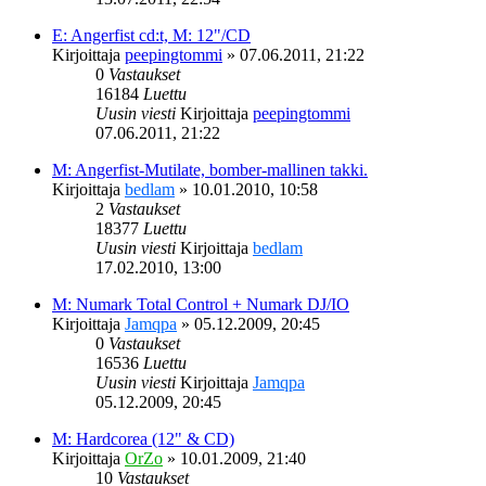
E: Angerfist cd:t, M: 12"/CD
Kirjoittaja
peepingtommi
»
07.06.2011, 21:22
0
Vastaukset
16184
Luettu
Uusin viesti
Kirjoittaja
peepingtommi
07.06.2011, 21:22
M: Angerfist-Mutilate, bomber-mallinen takki.
Kirjoittaja
bedlam
»
10.01.2010, 10:58
2
Vastaukset
18377
Luettu
Uusin viesti
Kirjoittaja
bedlam
17.02.2010, 13:00
M: Numark Total Control + Numark DJ/IO
Kirjoittaja
Jamqpa
»
05.12.2009, 20:45
0
Vastaukset
16536
Luettu
Uusin viesti
Kirjoittaja
Jamqpa
05.12.2009, 20:45
M: Hardcorea (12" & CD)
Kirjoittaja
OrZo
»
10.01.2009, 21:40
10
Vastaukset