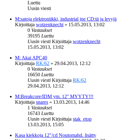
Luettu
Uusin viesti
M:satoja elektroniikki, industrial jne CD:tä ja levyjä
Kirjoittaja
wotzenknecht
»
15.05.2013, 13:02
0
Vastaukset
39195
Luettu
Uusin viesti
Kirjoittaja
wotzenknecht
15.05.2013, 13:02
M: Akai APC40
Kirjoittaja
RK/62
»
29.04.2013, 12:12
0
Vastaukset
16650
Luettu
Uusin viesti
Kirjoittaja
RK/62
29.04.2013, 12:12
M:Breakcore/IDM ym. 12'' MYYTY!!!
Kirjoittaja
snares
»
13.03.2013, 14:46
1
Vastaukset
16743
Luettu
Uusin viesti
Kirjoittaja
stak_etop
13.03.2013, 15:05
Kasa kiekkoja 12"/cd Noutomahd. lisätty