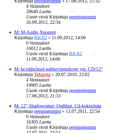
Kirjoittaja
peepingtommi
»
17.06.2012, 21:32
4
Vastaukset
20640
Luettu
Uusin viesti
Kirjoittaja
peepingtommi
26.09.2012, 22:34
M: M-Audio Xponent
Kirjoittaja
RK/62
»
11.09.2012, 14:06
0
Vastaukset
16012
Luettu
Uusin viesti
Kirjoittaja
RK/62
11.09.2012, 14:06
M: hc/oldschool gabber/speedcore ym. CD/12"
Kirjoittaja
Teknojta
»
20.07.2010, 22:02
4
Vastaukset
19905
Luettu
Uusin viesti
Kirjoittaja
peepingtommi
17.06.2012, 21:33
M: 12" Shadowraiser, Outblast. Cd-kokoelmia
Kirjoittaja
peepingtommi
»
13.07.2011, 22:54
0
Vastaukset
16305
Luettu
Uusin viesti
Kirjoittaja
peepingtommi
13.07.2011, 22:54