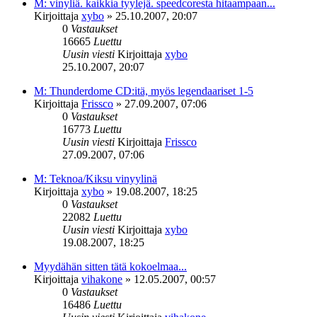
M: vinyliä. kaikkia tyylejä. speedcoresta hitaampaan...
Kirjoittaja
xybo
»
25.10.2007, 20:07
0
Vastaukset
16665
Luettu
Uusin viesti
Kirjoittaja
xybo
25.10.2007, 20:07
M: Thunderdome CD:itä, myös legendaariset 1-5
Kirjoittaja
Frissco
»
27.09.2007, 07:06
0
Vastaukset
16773
Luettu
Uusin viesti
Kirjoittaja
Frissco
27.09.2007, 07:06
M: Teknoa/Kiksu vinyylinä
Kirjoittaja
xybo
»
19.08.2007, 18:25
0
Vastaukset
22082
Luettu
Uusin viesti
Kirjoittaja
xybo
19.08.2007, 18:25
Myydähän sitten tätä kokoelmaa...
Kirjoittaja
vihakone
»
12.05.2007, 00:57
0
Vastaukset
16486
Luettu