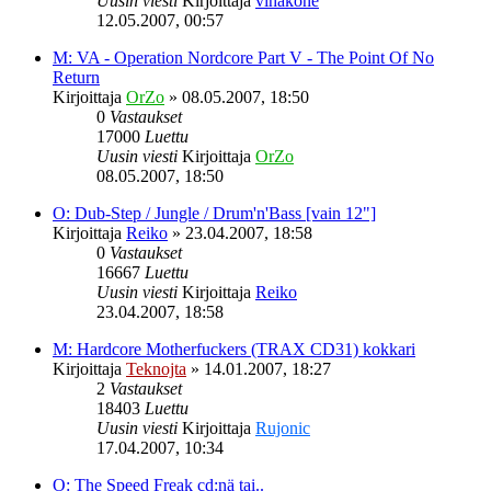
Uusin viesti
Kirjoittaja
vihakone
12.05.2007, 00:57
M: VA - Operation Nordcore Part V - The Point Of No
Return
Kirjoittaja
OrZo
»
08.05.2007, 18:50
0
Vastaukset
17000
Luettu
Uusin viesti
Kirjoittaja
OrZo
08.05.2007, 18:50
O: Dub-Step / Jungle / Drum'n'Bass [vain 12"]
Kirjoittaja
Reiko
»
23.04.2007, 18:58
0
Vastaukset
16667
Luettu
Uusin viesti
Kirjoittaja
Reiko
23.04.2007, 18:58
M: Hardcore Motherfuckers (TRAX CD31) kokkari
Kirjoittaja
Teknojta
»
14.01.2007, 18:27
2
Vastaukset
18403
Luettu
Uusin viesti
Kirjoittaja
Rujonic
17.04.2007, 10:34
O: The Speed Freak cd:nä tai..