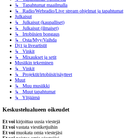
↳ Tapahtumat maailmalla
↳ Radio/Webradio/Live stream ohjelmat ja tapahtumat
Julkaisut
↳ Julkaisut (kaupalliset)
↳ Julkaisut (ilmaiset)
↳ Irtobiisien bongaus
↳ Osta/Myy/Vaihda
Dj:t ja liveartistit
↳ Vinkit
↳ Mixaukset ja setit
Musiikin tekeminen
↳ Vinkit
↳ Projektit/irtobiisit/näytteet
Muut
↳ Muu musiikki
↳ Muut tapahtumat
↳ Ylijäämä
Keskustelualueen oikeudet
Et voi
kirjoittaa uusia viestejä
Et voi
vastata viestiketjuihin
Et voi
muokata omia viestejäsi