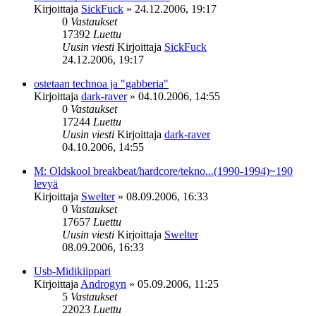
Kirjoittaja
SickFuck
»
24.12.2006, 19:17
0
Vastaukset
17392
Luettu
Uusin viesti
Kirjoittaja
SickFuck
24.12.2006, 19:17
ostetaan technoa ja "gabberia"
Kirjoittaja
dark-raver
»
04.10.2006, 14:55
0
Vastaukset
17244
Luettu
Uusin viesti
Kirjoittaja
dark-raver
04.10.2006, 14:55
M: Oldskool breakbeat/hardcore/tekno...(1990-1994)~190
levyä
Kirjoittaja
Swelter
»
08.09.2006, 16:33
0
Vastaukset
17657
Luettu
Uusin viesti
Kirjoittaja
Swelter
08.09.2006, 16:33
Usb-Midikiippari
Kirjoittaja
Androgyn
»
05.09.2006, 11:25
5
Vastaukset
22023
Luettu