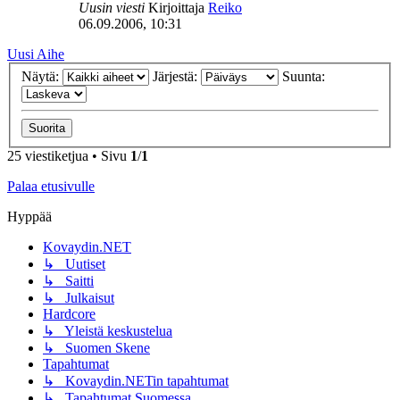
Uusin viesti
Kirjoittaja
Reiko
06.09.2006, 10:31
Uusi Aihe
Näytä:
Järjestä:
Suunta:
25 viestiketjua • Sivu
1
/
1
Palaa etusivulle
Hyppää
Kovaydin.NET
↳ Uutiset
↳ Saitti
↳ Julkaisut
Hardcore
↳ Yleistä keskustelua
↳ Suomen Skene
Tapahtumat
↳ Kovaydin.NETin tapahtumat
↳ Tapahtumat Suomessa