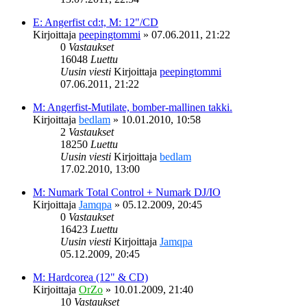
E: Angerfist cd:t, M: 12"/CD
Kirjoittaja
peepingtommi
»
07.06.2011, 21:22
0
Vastaukset
16048
Luettu
Uusin viesti
Kirjoittaja
peepingtommi
07.06.2011, 21:22
M: Angerfist-Mutilate, bomber-mallinen takki.
Kirjoittaja
bedlam
»
10.01.2010, 10:58
2
Vastaukset
18250
Luettu
Uusin viesti
Kirjoittaja
bedlam
17.02.2010, 13:00
M: Numark Total Control + Numark DJ/IO
Kirjoittaja
Jamqpa
»
05.12.2009, 20:45
0
Vastaukset
16423
Luettu
Uusin viesti
Kirjoittaja
Jamqpa
05.12.2009, 20:45
M: Hardcorea (12" & CD)
Kirjoittaja
OrZo
»
10.01.2009, 21:40
10
Vastaukset