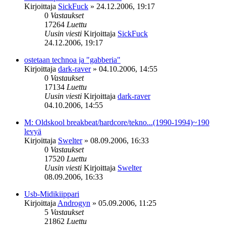
Kirjoittaja
SickFuck
»
24.12.2006, 19:17
0
Vastaukset
17264
Luettu
Uusin viesti
Kirjoittaja
SickFuck
24.12.2006, 19:17
ostetaan technoa ja "gabberia"
Kirjoittaja
dark-raver
»
04.10.2006, 14:55
0
Vastaukset
17134
Luettu
Uusin viesti
Kirjoittaja
dark-raver
04.10.2006, 14:55
M: Oldskool breakbeat/hardcore/tekno...(1990-1994)~190
levyä
Kirjoittaja
Swelter
»
08.09.2006, 16:33
0
Vastaukset
17520
Luettu
Uusin viesti
Kirjoittaja
Swelter
08.09.2006, 16:33
Usb-Midikiippari
Kirjoittaja
Androgyn
»
05.09.2006, 11:25
5
Vastaukset
21862
Luettu