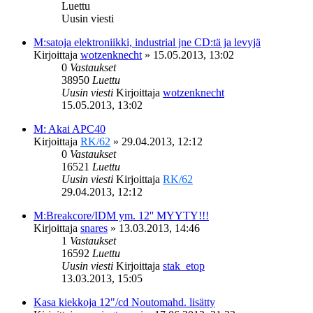
Luettu
Uusin viesti
M:satoja elektroniikki, industrial jne CD:tä ja levyjä
Kirjoittaja
wotzenknecht
»
15.05.2013, 13:02
0
Vastaukset
38950
Luettu
Uusin viesti
Kirjoittaja
wotzenknecht
15.05.2013, 13:02
M: Akai APC40
Kirjoittaja
RK/62
»
29.04.2013, 12:12
0
Vastaukset
16521
Luettu
Uusin viesti
Kirjoittaja
RK/62
29.04.2013, 12:12
M:Breakcore/IDM ym. 12'' MYYTY!!!
Kirjoittaja
snares
»
13.03.2013, 14:46
1
Vastaukset
16592
Luettu
Uusin viesti
Kirjoittaja
stak_etop
13.03.2013, 15:05
Kasa kiekkoja 12"/cd Noutomahd. lisätty