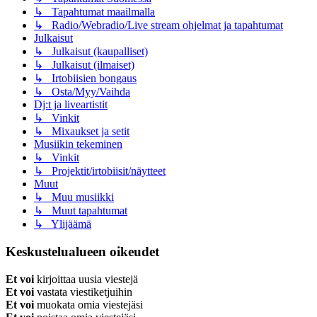
↳ Tapahtumat maailmalla
↳ Radio/Webradio/Live stream ohjelmat ja tapahtumat
Julkaisut
↳ Julkaisut (kaupalliset)
↳ Julkaisut (ilmaiset)
↳ Irtobiisien bongaus
↳ Osta/Myy/Vaihda
Dj:t ja liveartistit
↳ Vinkit
↳ Mixaukset ja setit
Musiikin tekeminen
↳ Vinkit
↳ Projektit/irtobiisit/näytteet
Muut
↳ Muu musiikki
↳ Muut tapahtumat
↳ Ylijäämä
Keskustelualueen oikeudet
Et voi
kirjoittaa uusia viestejä
Et voi
vastata viestiketjuihin
Et voi
muokata omia viestejäsi