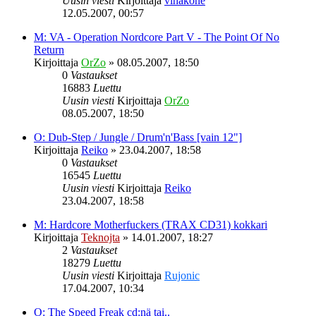
Uusin viesti
Kirjoittaja
vihakone
12.05.2007, 00:57
M: VA - Operation Nordcore Part V - The Point Of No
Return
Kirjoittaja
OrZo
»
08.05.2007, 18:50
0
Vastaukset
16883
Luettu
Uusin viesti
Kirjoittaja
OrZo
08.05.2007, 18:50
O: Dub-Step / Jungle / Drum'n'Bass [vain 12"]
Kirjoittaja
Reiko
»
23.04.2007, 18:58
0
Vastaukset
16545
Luettu
Uusin viesti
Kirjoittaja
Reiko
23.04.2007, 18:58
M: Hardcore Motherfuckers (TRAX CD31) kokkari
Kirjoittaja
Teknojta
»
14.01.2007, 18:27
2
Vastaukset
18279
Luettu
Uusin viesti
Kirjoittaja
Rujonic
17.04.2007, 10:34
O: The Speed Freak cd:nä tai..