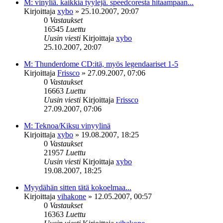
M: vinyliä. kaikkia tyylejä. speedcoresta hitaampaan...
Kirjoittaja
xybo
»
25.10.2007, 20:07
0
Vastaukset
16545
Luettu
Uusin viesti
Kirjoittaja
xybo
25.10.2007, 20:07
M: Thunderdome CD:itä, myös legendaariset 1-5
Kirjoittaja
Frissco
»
27.09.2007, 07:06
0
Vastaukset
16663
Luettu
Uusin viesti
Kirjoittaja
Frissco
27.09.2007, 07:06
M: Teknoa/Kiksu vinyylinä
Kirjoittaja
xybo
»
19.08.2007, 18:25
0
Vastaukset
21957
Luettu
Uusin viesti
Kirjoittaja
xybo
19.08.2007, 18:25
Myydähän sitten tätä kokoelmaa...
Kirjoittaja
vihakone
»
12.05.2007, 00:57
0
Vastaukset
16363
Luettu