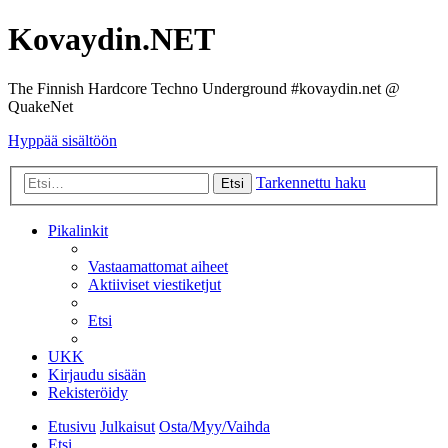
Kovaydin.NET
The Finnish Hardcore Techno Underground #kovaydin.net @
QuakeNet
Hyppää sisältöön
Tarkennettu haku
Etsi
Pikalinkit
Vastaamattomat aiheet
Aktiiviset viestiketjut
Etsi
UKK
Kirjaudu sisään
Rekisteröidy
Etusivu
Julkaisut
Osta/Myy/Vaihda
Etsi