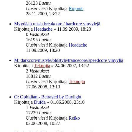
26123
Luettu
Uusin viesti
Kirjoittaja
Rujonic
28.11.2009, 23:22
Myydään uusia breakcore / hardcore vinyylejä
Kirjoittaja
Headache
»
11.09.2009, 18:20
0
Vastaukset
16195
Luettu
Uusin viesti
Kirjoittaja
Headache
11.09.2009, 18:20
M: darkcore/nustyle/oldstyle/trancecore/speedcore vinyyliä
Kirjoittaja
Teknojta
»
24.06.2007, 13:52
2
Vastaukset
18812
Luettu
Uusin viesti
Kirjoittaja
Teknojta
17.06.2008, 13:13
O: Ophidian - Betrayed by Daylight
Kirjoittaja
Dufda
»
01.06.2008, 23:10
1
Vastaukset
17229
Luettu
Uusin viesti
Kirjoittaja
Reiko
02.06.2008, 10:27