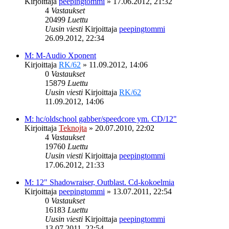
Kirjoittaja
peepingtommi
»
17.06.2012, 21:32
4
Vastaukset
20499
Luettu
Uusin viesti
Kirjoittaja
peepingtommi
26.09.2012, 22:34
M: M-Audio Xponent
Kirjoittaja
RK/62
»
11.09.2012, 14:06
0
Vastaukset
15879
Luettu
Uusin viesti
Kirjoittaja
RK/62
11.09.2012, 14:06
M: hc/oldschool gabber/speedcore ym. CD/12"
Kirjoittaja
Teknojta
»
20.07.2010, 22:02
4
Vastaukset
19760
Luettu
Uusin viesti
Kirjoittaja
peepingtommi
17.06.2012, 21:33
M: 12" Shadowraiser, Outblast. Cd-kokoelmia
Kirjoittaja
peepingtommi
»
13.07.2011, 22:54
0
Vastaukset
16183
Luettu
Uusin viesti
Kirjoittaja
peepingtommi
13.07.2011, 22:54