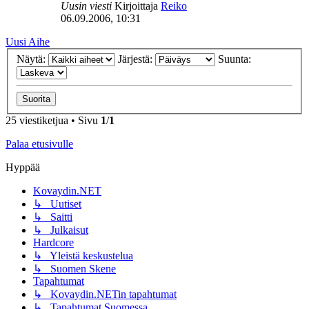
Uusin viesti
Kirjoittaja
Reiko
06.09.2006, 10:31
Uusi Aihe
Näytä:
Järjestä:
Suunta:
25 viestiketjua • Sivu
1
/
1
Palaa etusivulle
Hyppää
Kovaydin.NET
↳ Uutiset
↳ Saitti
↳ Julkaisut
Hardcore
↳ Yleistä keskustelua
↳ Suomen Skene
Tapahtumat
↳ Kovaydin.NETin tapahtumat
↳ Tapahtumat Suomessa