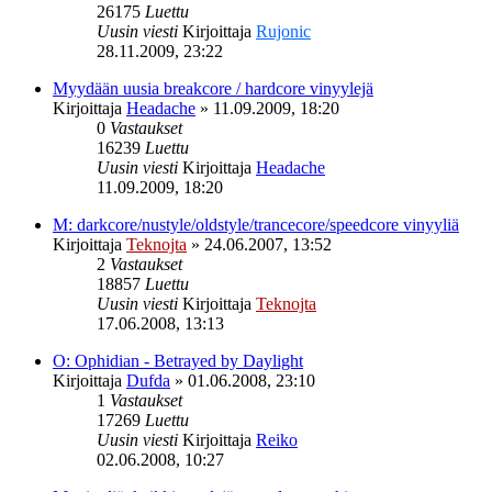
26175
Luettu
Uusin viesti
Kirjoittaja
Rujonic
28.11.2009, 23:22
Myydään uusia breakcore / hardcore vinyylejä
Kirjoittaja
Headache
»
11.09.2009, 18:20
0
Vastaukset
16239
Luettu
Uusin viesti
Kirjoittaja
Headache
11.09.2009, 18:20
M: darkcore/nustyle/oldstyle/trancecore/speedcore vinyyliä
Kirjoittaja
Teknojta
»
24.06.2007, 13:52
2
Vastaukset
18857
Luettu
Uusin viesti
Kirjoittaja
Teknojta
17.06.2008, 13:13
O: Ophidian - Betrayed by Daylight
Kirjoittaja
Dufda
»
01.06.2008, 23:10
1
Vastaukset
17269
Luettu
Uusin viesti
Kirjoittaja
Reiko
02.06.2008, 10:27