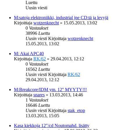
Luettu
Uusin viesti
M:satoja elektroniikki, industrial jne CD:tä ja levyjä
Kirjoittaja
wotzenknecht
»
15.05.2013, 13:02
0
Vastaukset
38996
Luettu
Uusin viesti
Kirjoittaja
wotzenknecht
15.05.2013, 13:02
M: Akai APC40
Kirjoittaja
RK/62
»
29.04.2013, 12:12
0
Vastaukset
16562
Luettu
Uusin viesti
Kirjoittaja
RK/62
29.04.2013, 12:12
M:Breakcore/IDM ym. 12'' MYYTY!!!
Kirjoittaja
snares
»
13.03.2013, 14:46
1
Vastaukset
16646
Luettu
Uusin viesti
Kirjoittaja
stak_etop
13.03.2013, 15:05
Kasa kiekkoja 12"/cd Noutomahd. lisätty