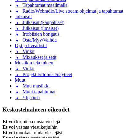
↳ Tapahtumat maailmalla
↳ Radio/Webradio/Live stream ohjelmat ja tapahtumat
Julkaisut
↳ Julkaisut (kaupalliset)
↳ Julkaisut (ilmaiset)
↳ Irtobiisien bongaus
↳ Osta/Myy/Vaihda
Dj:t ja liveartistit
↳ Vinkit
↳ Mixaukset ja setit
Musiikin tekeminen
↳ Vinkit
↳ Projektit/irtobiisit/näytteet
Muut
↳ Muu musiikki
↳ Muut tapahtumat
↳ Ylijäämä
Keskustelualueen oikeudet
Et voi
kirjoittaa uusia viestejä
Et voi
vastata viestiketjuihin
Et voi
muokata omia viestejäsi