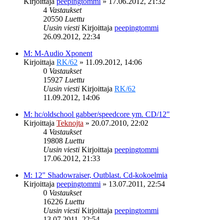
Kirjoittaja
peepingtommi
»
17.06.2012, 21:32
4
Vastaukset
20550
Luettu
Uusin viesti
Kirjoittaja
peepingtommi
26.09.2012, 22:34
M: M-Audio Xponent
Kirjoittaja
RK/62
»
11.09.2012, 14:06
0
Vastaukset
15927
Luettu
Uusin viesti
Kirjoittaja
RK/62
11.09.2012, 14:06
M: hc/oldschool gabber/speedcore ym. CD/12"
Kirjoittaja
Teknojta
»
20.07.2010, 22:02
4
Vastaukset
19808
Luettu
Uusin viesti
Kirjoittaja
peepingtommi
17.06.2012, 21:33
M: 12" Shadowraiser, Outblast. Cd-kokoelmia
Kirjoittaja
peepingtommi
»
13.07.2011, 22:54
0
Vastaukset
16226
Luettu
Uusin viesti
Kirjoittaja
peepingtommi
13.07.2011, 22:54