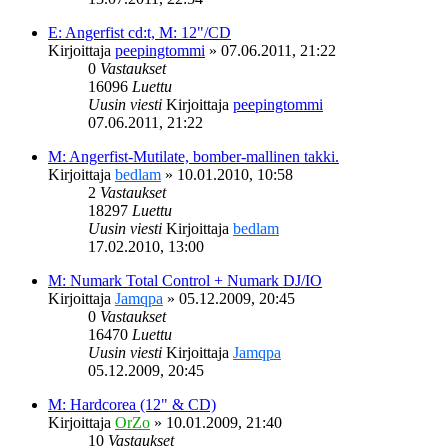
E: Angerfist cd:t, M: 12"/CD
Kirjoittaja
peepingtommi
»
07.06.2011, 21:22
0
Vastaukset
16096
Luettu
Uusin viesti
Kirjoittaja
peepingtommi
07.06.2011, 21:22
M: Angerfist-Mutilate, bomber-mallinen takki.
Kirjoittaja
bedlam
»
10.01.2010, 10:58
2
Vastaukset
18297
Luettu
Uusin viesti
Kirjoittaja
bedlam
17.02.2010, 13:00
M: Numark Total Control + Numark DJ/IO
Kirjoittaja
Jamqpa
»
05.12.2009, 20:45
0
Vastaukset
16470
Luettu
Uusin viesti
Kirjoittaja
Jamqpa
05.12.2009, 20:45
M: Hardcorea (12" & CD)
Kirjoittaja
OrZo
»
10.01.2009, 21:40
10
Vastaukset