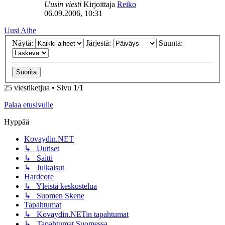
Uusin viesti
Kirjoittaja
Reiko
06.09.2006, 10:31
Uusi Aihe
Näytä:
Järjestä:
Suunta:
25 viestiketjua • Sivu
1
/
1
Palaa etusivulle
Hyppää
Kovaydin.NET
↳ Uutiset
↳ Saitti
↳ Julkaisut
Hardcore
↳ Yleistä keskustelua
↳ Suomen Skene
Tapahtumat
↳ Kovaydin.NETin tapahtumat
↳ Tapahtumat Suomessa