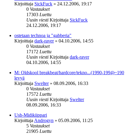
Kirjoittaja
SickFuck
»
24.12.2006, 19:17
0
Vastaukset
17303
Luettu
Uusin viesti
Kirjoittaja
SickFuck
24.12.2006, 19:17
ostetaan technoa ja "gabberia"
Kirjoittaja
dark-raver
»
04.10.2006, 14:55
0
Vastaukset
17172
Luettu
Uusin viesti
Kirjoittaja
dark-raver
04.10.2006, 14:55
M: Oldskool breakbeat/hardcore/tekno...(1990-1994)~190
levyä
Kirjoittaja
Swelter
»
08.09.2006, 16:33
0
Vastaukset
17572
Luettu
Uusin viesti
Kirjoittaja
Swelter
08.09.2006, 16:33
Usb-Midikiippari
Kirjoittaja
Androgyn
»
05.09.2006, 11:25
5
Vastaukset
21905
Luettu