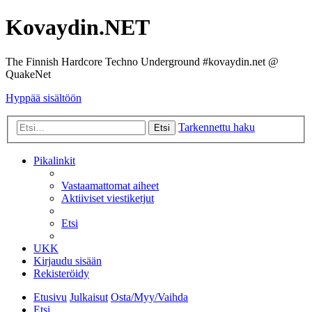
Kovaydin.NET
The Finnish Hardcore Techno Underground #kovaydin.net @
QuakeNet
Hyppää sisältöön
Tarkennettu haku
Etsi
Pikalinkit
Vastaamattomat aiheet
Aktiiviset viestiketjut
Etsi
UKK
Kirjaudu sisään
Rekisteröidy
Etusivu
Julkaisut
Osta/Myy/Vaihda
Etsi