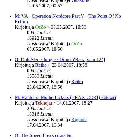
Uusin viesti
Kirjoittaja
vihakone
12.05.2007, 00:57
M: VA - Operation Nordcore Part V - The Point Of No
Return
Kirjoittaja
OrZo
»
08.05.2007, 18:50
0
Vastaukset
16922
Luettu
Uusin viesti
Kirjoittaja
OrZo
08.05.2007, 18:50
O: Dub-Step / Jungle / Drum'n'Bass [vain 12"]
Kirjoittaja
Reiko
»
23.04.2007, 18:58
0
Vastaukset
16589
Luettu
Uusin viesti
Kirjoittaja
Reiko
23.04.2007, 18:58
M: Hardcore Motherfuckers (TRAX CD31) kokkari
Kirjoittaja
Teknojta
»
14.01.2007, 18:27
2
Vastaukset
18316
Luettu
Uusin viesti
Kirjoittaja
Rujonic
17.04.2007, 10:34
O: The Speed Freak cd:nä tai..