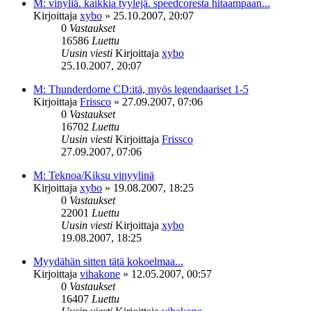
M: vinyliä. kaikkia tyylejä. speedcoresta hitaampaan...
Kirjoittaja
xybo
»
25.10.2007, 20:07
0
Vastaukset
16586
Luettu
Uusin viesti
Kirjoittaja
xybo
25.10.2007, 20:07
M: Thunderdome CD:itä, myös legendaariset 1-5
Kirjoittaja
Frissco
»
27.09.2007, 07:06
0
Vastaukset
16702
Luettu
Uusin viesti
Kirjoittaja
Frissco
27.09.2007, 07:06
M: Teknoa/Kiksu vinyylinä
Kirjoittaja
xybo
»
19.08.2007, 18:25
0
Vastaukset
22001
Luettu
Uusin viesti
Kirjoittaja
xybo
19.08.2007, 18:25
Myydähän sitten tätä kokoelmaa...
Kirjoittaja
vihakone
»
12.05.2007, 00:57
0
Vastaukset
16407
Luettu