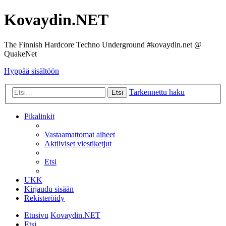
Kovaydin.NET
The Finnish Hardcore Techno Underground #kovaydin.net @
QuakeNet
Hyppää sisältöön
Tarkennettu haku
Etsi
Pikalinkit
Vastaamattomat aiheet
Aktiiviset viestiketjut
Etsi
UKK
Kirjaudu sisään
Rekisteröidy
Etusivu
Kovaydin.NET
Etsi