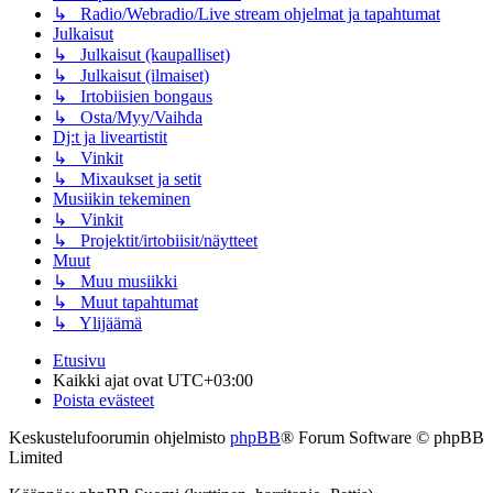
↳ Radio/Webradio/Live stream ohjelmat ja tapahtumat
Julkaisut
↳ Julkaisut (kaupalliset)
↳ Julkaisut (ilmaiset)
↳ Irtobiisien bongaus
↳ Osta/Myy/Vaihda
Dj:t ja liveartistit
↳ Vinkit
↳ Mixaukset ja setit
Musiikin tekeminen
↳ Vinkit
↳ Projektit/irtobiisit/näytteet
Muut
↳ Muu musiikki
↳ Muut tapahtumat
↳ Ylijäämä
Etusivu
Kaikki ajat ovat
UTC+03:00
Poista evästeet
Keskustelufoorumin ohjelmisto
phpBB
® Forum Software © phpBB
Limited