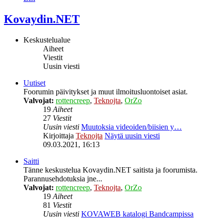
Kovaydin.NET
Keskustelualue
Aiheet
Viestit
Uusin viesti
Uutiset
Foorumin päivitykset ja muut ilmoitusluontoiset asiat.
Valvojat:
rottencreep
,
Teknojta
,
OrZo
19
Aiheet
27
Viestit
Uusin viesti
Muutoksia videoiden/biisien y…
Kirjoittaja
Teknojta
Näytä uusin viesti
09.03.2021, 16:13
Saitti
Tänne keskustelua Kovaydin.NET saitista ja foorumista.
Parannusehdotuksia jne...
Valvojat:
rottencreep
,
Teknojta
,
OrZo
19
Aiheet
81
Viestit
Uusin viesti
KOVAWEB katalogi Bandcampissa