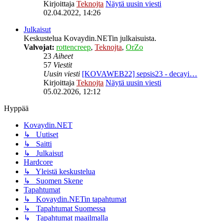
Kirjoittaja
Teknojta
Näytä uusin viesti
02.04.2022, 14:26
Julkaisut
Keskustelua Kovaydin.NETin julkaisuista.
Valvojat:
rottencreep
,
Teknojta
,
OrZo
23
Aiheet
57
Viestit
Uusin viesti
[KOVAWEB22] sepsis23 - decayi…
Kirjoittaja
Teknojta
Näytä uusin viesti
05.02.2026, 12:12
Hyppää
Kovaydin.NET
↳ Uutiset
↳ Saitti
↳ Julkaisut
Hardcore
↳ Yleistä keskustelua
↳ Suomen Skene
Tapahtumat
↳ Kovaydin.NETin tapahtumat
↳ Tapahtumat Suomessa
↳ Tapahtumat maailmalla