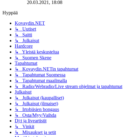
20.03.2021, 18:08
Hyppää
Kovaydin.NET
↳ Uutiset
↳ Saitti
↳ Julkaisut
Hardcore
↳ Yleistä keskustelua
↳ Suomen Skene
Tapahtumat
↳ Kovaydin.NETin tapahtumat
↳ Tapahtumat Suomessa
↳ Tapahtumat maailmalla
↳ Radio/Webradio/Live stream ohjelmat ja tapahtumat
Julkaisut
↳ Julkaisut (kaupalliset)
↳ Julkaisut (ilmaiset)
↳ Irtobiisien bongaus
↳ Osta/Myy/Vaihda
Dj:t ja liveartistit
↳ Vinkit
↳ Mixaukset ja setit