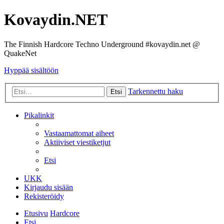
Kovaydin.NET
The Finnish Hardcore Techno Underground #kovaydin.net @
QuakeNet
Hyppää sisältöön
Tarkennettu haku
Etsi
Pikalinkit
Vastaamattomat aiheet
Aktiiviset viestiketjut
Etsi
UKK
Kirjaudu sisään
Rekisteröidy
Etusivu
Hardcore
Etsi