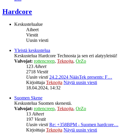
Hardcore
Keskustelualue
Aiheet
Viestit
Uusin viesti
Yleistä keskustelua
Keskustelua Hardcore Technosta ja sen eri alatyyleistä!
Valvojat:
rottencreep
,
Teknojta
,
OrZo
123
Aiheet
2718
Viestit
Uusin viesti
24.2.2024 NääsTek presents: F…
Kirjoittaja
Teknojta
Näytä uusin viesti
18.04.2024, 14:32
Suomen Skene
Keskustelua Suomen skenestä.
Valvojat:
rottencreep
,
Teknojta
,
OrZo
13
Aiheet
197
Viestit
Uusin viesti
Re: +358BPM - Suomen hardcore…
Kirjoittaja
Teknojta
Näytä uusin viesti