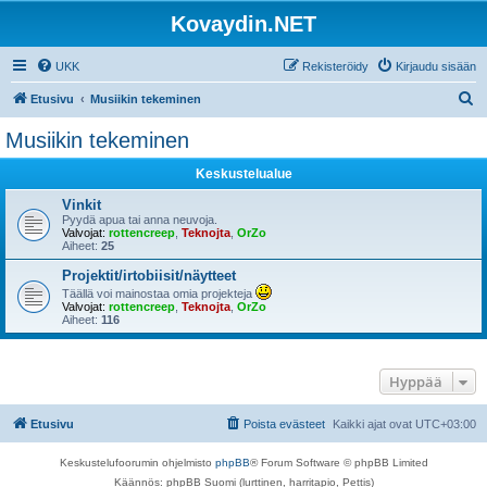
Kovaydin.NET
UKK
Rekisteröidy
Kirjaudu sisään
E
Etusivu
Musiikin tekeminen
t
Musiikin tekeminen
s
Keskustelualue
i
Vinkit
Pyydä apua tai anna neuvoja.
Valvojat:
rottencreep
,
Teknojta
,
OrZo
Aiheet:
25
Projektit/irtobiisit/näytteet
Täällä voi mainostaa omia projekteja
Valvojat:
rottencreep
,
Teknojta
,
OrZo
Aiheet:
116
Hyppää
Etusivu
Poista evästeet
Kaikki ajat ovat
UTC+03:00
Keskustelufoorumin ohjelmisto
phpBB
® Forum Software © phpBB Limited
Käännös: phpBB Suomi (lurttinen, harritapio, Pettis)