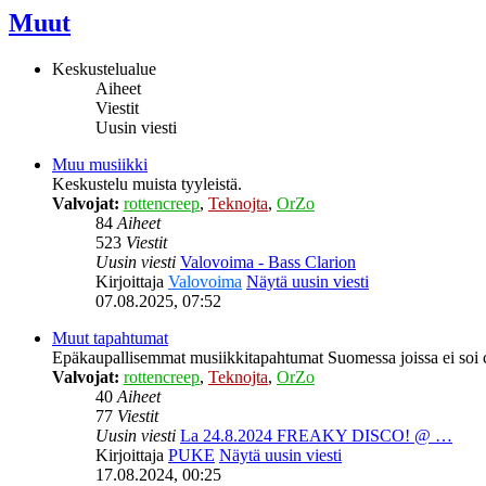
Muut
Keskustelualue
Aiheet
Viestit
Uusin viesti
Muu musiikki
Keskustelu muista tyyleistä.
Valvojat:
rottencreep
,
Teknojta
,
OrZo
84
Aiheet
523
Viestit
Uusin viesti
Valovoima - Bass Clarion
Kirjoittaja
Valovoima
Näytä uusin viesti
07.08.2025, 07:52
Muut tapahtumat
Epäkaupallisemmat musiikkitapahtumat Suomessa joissa ei soi c
Valvojat:
rottencreep
,
Teknojta
,
OrZo
40
Aiheet
77
Viestit
Uusin viesti
La 24.8.2024 FREAKY DISCO! @ …
Kirjoittaja
PUKE
Näytä uusin viesti
17.08.2024, 00:25