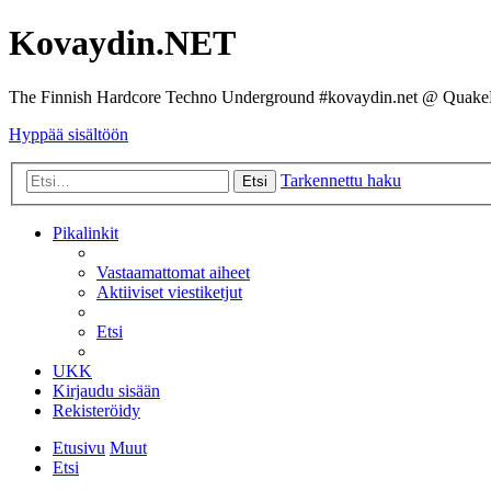
Kovaydin.NET
The Finnish Hardcore Techno Underground #kovaydin.net @ Quake
Hyppää sisältöön
Tarkennettu haku
Etsi
Pikalinkit
Vastaamattomat aiheet
Aktiiviset viestiketjut
Etsi
UKK
Kirjaudu sisään
Rekisteröidy
Etusivu
Muut
Etsi