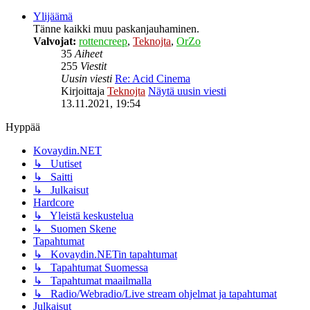
Ylijäämä
Tänne kaikki muu paskanjauhaminen.
Valvojat:
rottencreep
,
Teknojta
,
OrZo
35
Aiheet
255
Viestit
Uusin viesti
Re: Acid Cinema
Kirjoittaja
Teknojta
Näytä uusin viesti
13.11.2021, 19:54
Hyppää
Kovaydin.NET
↳ Uutiset
↳ Saitti
↳ Julkaisut
Hardcore
↳ Yleistä keskustelua
↳ Suomen Skene
Tapahtumat
↳ Kovaydin.NETin tapahtumat
↳ Tapahtumat Suomessa
↳ Tapahtumat maailmalla
↳ Radio/Webradio/Live stream ohjelmat ja tapahtumat
Julkaisut