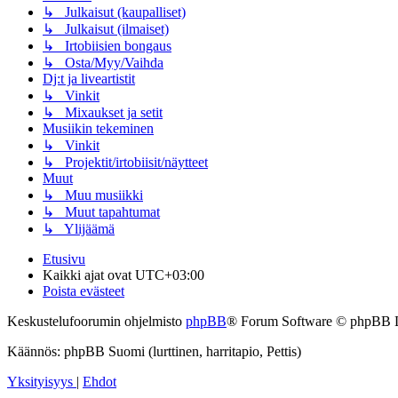
↳ Julkaisut (kaupalliset)
↳ Julkaisut (ilmaiset)
↳ Irtobiisien bongaus
↳ Osta/Myy/Vaihda
Dj:t ja liveartistit
↳ Vinkit
↳ Mixaukset ja setit
Musiikin tekeminen
↳ Vinkit
↳ Projektit/irtobiisit/näytteet
Muut
↳ Muu musiikki
↳ Muut tapahtumat
↳ Ylijäämä
Etusivu
Kaikki ajat ovat
UTC+03:00
Poista evästeet
Keskustelufoorumin ohjelmisto
phpBB
® Forum Software © phpBB 
Käännös: phpBB Suomi (lurttinen, harritapio, Pettis)
Yksityisyys
|
Ehdot