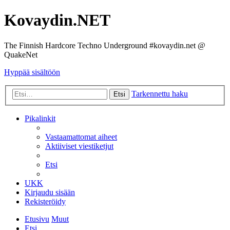
Kovaydin.NET
The Finnish Hardcore Techno Underground #kovaydin.net @
QuakeNet
Hyppää sisältöön
Tarkennettu haku
Etsi
Pikalinkit
Vastaamattomat aiheet
Aktiiviset viestiketjut
Etsi
UKK
Kirjaudu sisään
Rekisteröidy
Etusivu
Muut
Etsi