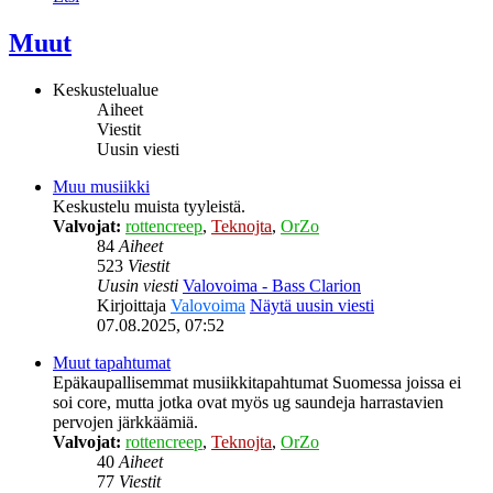
Muut
Keskustelualue
Aiheet
Viestit
Uusin viesti
Muu musiikki
Keskustelu muista tyyleistä.
Valvojat:
rottencreep
,
Teknojta
,
OrZo
84
Aiheet
523
Viestit
Uusin viesti
Valovoima - Bass Clarion
Kirjoittaja
Valovoima
Näytä uusin viesti
07.08.2025, 07:52
Muut tapahtumat
Epäkaupallisemmat musiikkitapahtumat Suomessa joissa ei
soi core, mutta jotka ovat myös ug saundeja harrastavien
pervojen järkkäämiä.
Valvojat:
rottencreep
,
Teknojta
,
OrZo
40
Aiheet
77
Viestit