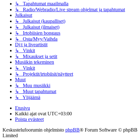
↳ Tapahtumat maailmalla
↳ Radio/Webradio/Live stream ohjelmat ja tapahtumat
Julkaisut
↳ Julkaisut (kaupalliset)
↳ Julkaisut (ilmaiset)
↳ Irtobiisien bongaus
↳ Osta/Myy/Vaihda
Dj:t ja liveartistit
↳ Vinkit
↳ Mixaukset ja setit
Musiikin tekeminen
↳ Vinkit
↳ Projektit/irtobiisit/näytteet
Muut
↳ Muu musiikki
↳ Muut tapahtumat
↳ Ylijäämä
Etusivu
Kaikki ajat ovat
UTC+03:00
Poista evästeet
Keskustelufoorumin ohjelmisto
phpBB
® Forum Software © phpBB
Limited