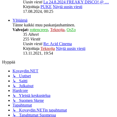
Uusin viesti
La 24.8.2024 FREAKY DISCO! @ …
Kirjoittaja
PUKE
Näytä uusin viesti
17.08.2024, 00:25
Ylijäämä
Tänne kaikki muu paskanjauhaminen.
Valvojat:
rottencreep
,
Teknojta
,
OrZo
35
Aiheet
255
Viestit
Uusin viesti
Re: Acid Cinema
Kirjoittaja
Teknojta
Näytä uusin viesti
13.11.2021, 19:54
Hyppää
Kovaydin.NET
↳ Uutiset
↳ Saitti
↳ Julkaisut
Hardcore
↳ Yleistä keskustelua
↳ Suomen Skene
Tapahtumat
↳ Kovaydin.NETin tapahtumat
↳ Tapahtumat Suomessa