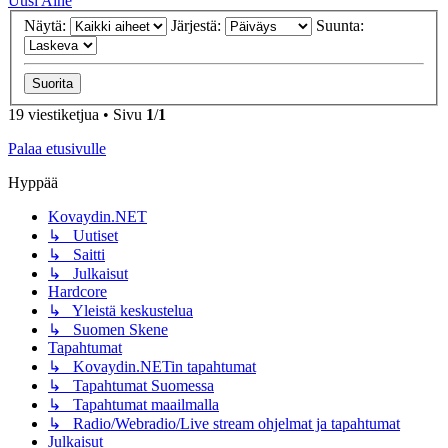
Uusi Aihe
Näytä:
Järjestä:
Suunta:
19 viestiketjua • Sivu
1
/
1
Palaa etusivulle
Hyppää
Kovaydin.NET
↳ Uutiset
↳ Saitti
↳ Julkaisut
Hardcore
↳ Yleistä keskustelua
↳ Suomen Skene
Tapahtumat
↳ Kovaydin.NETin tapahtumat
↳ Tapahtumat Suomessa
↳ Tapahtumat maailmalla
↳ Radio/Webradio/Live stream ohjelmat ja tapahtumat
Julkaisut