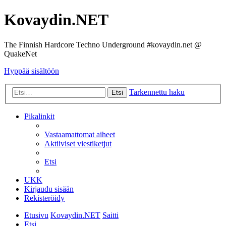
Kovaydin.NET
The Finnish Hardcore Techno Underground #kovaydin.net @
QuakeNet
Hyppää sisältöön
Tarkennettu haku
Etsi
Pikalinkit
Vastaamattomat aiheet
Aktiiviset viestiketjut
Etsi
UKK
Kirjaudu sisään
Rekisteröidy
Etusivu
Kovaydin.NET
Saitti
Etsi