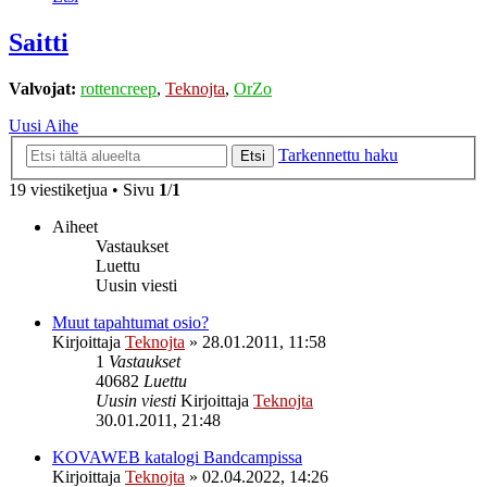
Saitti
Valvojat:
rottencreep
,
Teknojta
,
OrZo
Uusi Aihe
Tarkennettu haku
Etsi
19 viestiketjua • Sivu
1
/
1
Aiheet
Vastaukset
Luettu
Uusin viesti
Muut tapahtumat osio?
Kirjoittaja
Teknojta
»
28.01.2011, 11:58
1
Vastaukset
40682
Luettu
Uusin viesti
Kirjoittaja
Teknojta
30.01.2011, 21:48
KOVAWEB katalogi Bandcampissa
Kirjoittaja
Teknojta
»
02.04.2022, 14:26