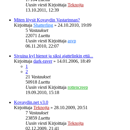
Uusin viesti
Kirjoittaja
Teknojta
13.10.2011, 12:39
Miten löysit Kovaydin Vastarinnan?
Kirjoittaja
Shatterling
»
24.10.2010, 19:09
5
Vastaukset
22071
Luettu
Uusin viesti
Kirjoittaja
asvp
06.11.2010, 22:07
Sivuina kyl hienot ja siksi ajattelinkin että...
Kirjoittaja
dark-raver
»
14.01.2006, 18:49
1
2
21
Vastaukset
50918
Luettu
Uusin viesti
Kirjoittaja
rottencreep
19.09.2010, 15:18
Kovaydin.net v3.0
Kirjoittaja
Teknojta
»
28.10.2009, 20:51
7
Vastaukset
23859
Luettu
Uusin viesti
Kirjoittaja
Teknojta
02.12.2009, 21:41