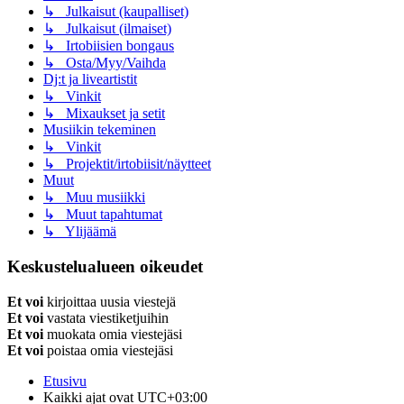
↳ Julkaisut (kaupalliset)
↳ Julkaisut (ilmaiset)
↳ Irtobiisien bongaus
↳ Osta/Myy/Vaihda
Dj:t ja liveartistit
↳ Vinkit
↳ Mixaukset ja setit
Musiikin tekeminen
↳ Vinkit
↳ Projektit/irtobiisit/näytteet
Muut
↳ Muu musiikki
↳ Muut tapahtumat
↳ Ylijäämä
Keskustelualueen oikeudet
Et voi
kirjoittaa uusia viestejä
Et voi
vastata viestiketjuihin
Et voi
muokata omia viestejäsi
Et voi
poistaa omia viestejäsi
Etusivu
Kaikki ajat ovat
UTC+03:00