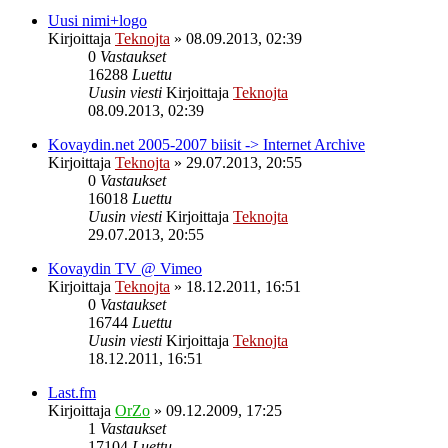
Uusi nimi+logo
Kirjoittaja
Teknojta
»
08.09.2013, 02:39
0
Vastaukset
16288
Luettu
Uusin viesti
Kirjoittaja
Teknojta
08.09.2013, 02:39
Kovaydin.net 2005-2007 biisit -> Internet Archive
Kirjoittaja
Teknojta
»
29.07.2013, 20:55
0
Vastaukset
16018
Luettu
Uusin viesti
Kirjoittaja
Teknojta
29.07.2013, 20:55
Kovaydin TV @ Vimeo
Kirjoittaja
Teknojta
»
18.12.2011, 16:51
0
Vastaukset
16744
Luettu
Uusin viesti
Kirjoittaja
Teknojta
18.12.2011, 16:51
Last.fm
Kirjoittaja
OrZo
»
09.12.2009, 17:25
1
Vastaukset
17104
Luettu