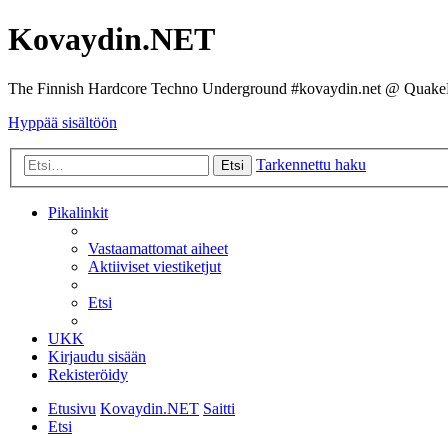
Kovaydin.NET
The Finnish Hardcore Techno Underground #kovaydin.net @ Quake
Hyppää sisältöön
Tarkennettu haku
Etsi
Pikalinkit
Vastaamattomat aiheet
Aktiiviset viestiketjut
Etsi
UKK
Kirjaudu sisään
Rekisteröidy
Etusivu
Kovaydin.NET
Saitti
Etsi