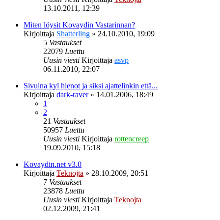
13.10.2011, 12:39
Miten löysit Kovaydin Vastarinnan?
Kirjoittaja
Shatterling
»
24.10.2010, 19:09
5
Vastaukset
22079
Luettu
Uusin viesti
Kirjoittaja
asvp
06.11.2010, 22:07
Sivuina kyl hienot ja siksi ajattelinkin että...
Kirjoittaja
dark-raver
»
14.01.2006, 18:49
1
2
21
Vastaukset
50957
Luettu
Uusin viesti
Kirjoittaja
rottencreep
19.09.2010, 15:18
Kovaydin.net v3.0
Kirjoittaja
Teknojta
»
28.10.2009, 20:51
7
Vastaukset
23878
Luettu
Uusin viesti
Kirjoittaja
Teknojta
02.12.2009, 21:41