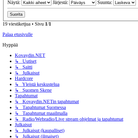
Näytä:
Järjestä:
Suunta:
19 viestiketjua • Sivu
1
/
1
Palaa etusivulle
Hyppää
Kovaydin.NET
↳ Uutiset
↳ Saitti
↳ Julkaisut
Hardcore
↳ Yleistä keskustelua
↳ Suomen Skene
Tapahtumat
↳ Kovaydin.NETin tapahtumat
↳ Tapahtumat Suomessa
↳ Tapahtumat maailmalla
↳ Radio/Webradio/Live stream ohjelmat ja tapahtumat
Julkaisut
↳ Julkaisut (kaupalliset)
↳ Julkaisut (ilmaiset)