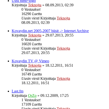
Uusi nimi+logo
Kirjoittaja
Teknojta
»
08.09.2013, 02:39
0
Vastaukset
16290
Luettu
Uusin viesti
Kirjoittaja
Teknojta
08.09.2013, 02:39
Kovaydin.net 2005-2007 biisit -> Internet Archive
Kirjoittaja
Teknojta
»
29.07.2013, 20:55
0
Vastaukset
16020
Luettu
Uusin viesti
Kirjoittaja
Teknojta
29.07.2013, 20:55
Kovaydin TV @ Vimeo
Kirjoittaja
Teknojta
»
18.12.2011, 16:51
0
Vastaukset
16749
Luettu
Uusin viesti
Kirjoittaja
Teknojta
18.12.2011, 16:51
Last.fm
Kirjoittaja
OrZo
»
09.12.2009, 17:25
1
Vastaukset
17109
Luettu
Uusin viesti
Kirjoittaja
Teknojta