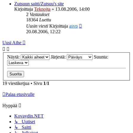
Zutsuun saitti/Zutsuu's site
Kirjoittaja
Teknojta
»
13.08.2006, 14:00
2
Vastaukset
18364
Luettu
Uusin viesti
Kirjoittaja
asvp
20.08.2006, 12:22
Uusi Aihe
Näytä:
Järjestä:
Suunta:
19 viestiketjua • Sivu
1
/
1
Palaa etusivulle
Hyppää
Kovaydin.NET
↳ Uutiset
↳ Saitti
↳ Julkaisut