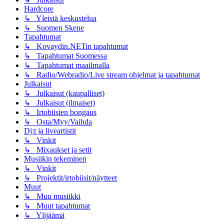
Hardcore
↳ Yleistä keskustelua
↳ Suomen Skene
Tapahtumat
↳ Kovaydin.NETin tapahtumat
↳ Tapahtumat Suomessa
↳ Tapahtumat maailmalla
↳ Radio/Webradio/Live stream ohjelmat ja tapahtumat
Julkaisut
↳ Julkaisut (kaupalliset)
↳ Julkaisut (ilmaiset)
↳ Irtobiisien bongaus
↳ Osta/Myy/Vaihda
Dj:t ja liveartistit
↳ Vinkit
↳ Mixaukset ja setit
Musiikin tekeminen
↳ Vinkit
↳ Projektit/irtobiisit/näytteet
Muut
↳ Muu musiikki
↳ Muut tapahtumat
↳ Ylijäämä