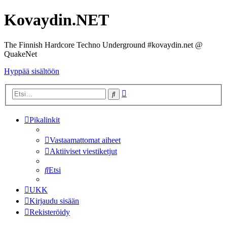
Kovaydin.NET
The Finnish Hardcore Techno Underground #kovaydin.net @
QuakeNet
Hyppää sisältöön
Tarkennettu
Etsi
haku
Pikalinkit
Vastaamattomat aiheet
Aktiiviset viestiketjut
Etsi
UKK
Kirjaudu sisään
Rekisteröidy