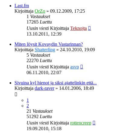
Last.fm
Kirjoittaja
OrZo
»
09.12.2009, 17:25
1
Vastaukset
17265
Luettu
Uusin viesti
Kirjoittaja
Teknojta
13.10.2011, 12:39
Miten löysit Kovaydin Vastarinnan?
Kirjoittaja
Shatterling
»
24.10.2010, 19:09
5
Vastaukset
22270
Luettu
Uusin viesti
Kirjoittaja
asvp
06.11.2010, 22:07
Sivuina kyl hienot ja siksi ajattelinkin että...
Kirjoittaja
dark-raver
»
14.01.2006, 18:49
1
2
21
Vastaukset
51292
Luettu
Uusin viesti
Kirjoittaja
rottencreep
19.09.2010, 15:18