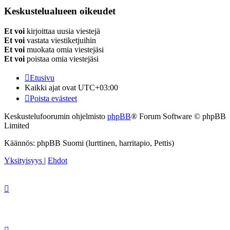
Keskustelualueen oikeudet
Et voi
kirjoittaa uusia viestejä
Et voi
vastata viestiketjuihin
Et voi
muokata omia viestejäsi
Et voi
poistaa omia viestejäsi
Etusivu
Kaikki ajat ovat
UTC+03:00
Poista evästeet
Keskustelufoorumin ohjelmisto
phpBB
® Forum Software © phpBB
Limited
Käännös: phpBB Suomi (lurttinen, harritapio, Pettis)
Yksityisyys
|
Ehdot