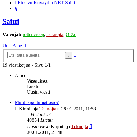
Etusivu
Kovaydin.NET
Saitti
Etsi
Saitti
Valvojat:
rottencreep
,
Teknojta
,
OrZo
Uusi Aihe
Tarkennettu
Etsi
haku
19 viestiketjua • Sivu
1
/
1
Aiheet
Vastaukset
Luettu
Uusin viesti
Muut tapahtumat osio?
Kirjoittaja
Teknojta
»
28.01.2011, 11:58
1
Vastaukset
40854
Luettu
Uusin viesti
Kirjoittaja
Teknojta
30.01.2011, 21:48