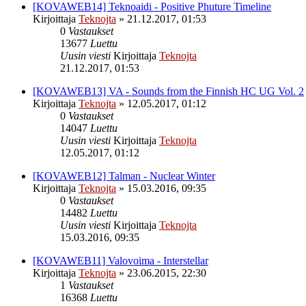
[KOVAWEB14] Teknoaidi - Positive Phuture Timeline
Kirjoittaja
Teknojta
»
21.12.2017, 01:53
0
Vastaukset
13677
Luettu
Uusin viesti
Kirjoittaja
Teknojta
21.12.2017, 01:53
[KOVAWEB13] VA - Sounds from the Finnish HC UG Vol. 2
Kirjoittaja
Teknojta
»
12.05.2017, 01:12
0
Vastaukset
14047
Luettu
Uusin viesti
Kirjoittaja
Teknojta
12.05.2017, 01:12
[KOVAWEB12] Talman - Nuclear Winter
Kirjoittaja
Teknojta
»
15.03.2016, 09:35
0
Vastaukset
14482
Luettu
Uusin viesti
Kirjoittaja
Teknojta
15.03.2016, 09:35
[KOVAWEB11] Valovoima - Interstellar
Kirjoittaja
Teknojta
»
23.06.2015, 22:30
1
Vastaukset
16368
Luettu