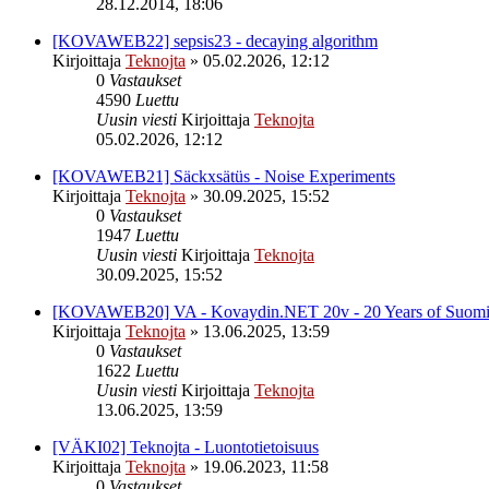
28.12.2014, 18:06
[KOVAWEB22] sepsis23 - decaying algorithm
Kirjoittaja
Teknojta
»
05.02.2026, 12:12
0
Vastaukset
4590
Luettu
Uusin viesti
Kirjoittaja
Teknojta
05.02.2026, 12:12
[KOVAWEB21] Säckxsätüs - Noise Experiments
Kirjoittaja
Teknojta
»
30.09.2025, 15:52
0
Vastaukset
1947
Luettu
Uusin viesti
Kirjoittaja
Teknojta
30.09.2025, 15:52
[KOVAWEB20] VA - Kovaydin.NET 20v - 20 Years of Suomi
Kirjoittaja
Teknojta
»
13.06.2025, 13:59
0
Vastaukset
1622
Luettu
Uusin viesti
Kirjoittaja
Teknojta
13.06.2025, 13:59
[VÄKI02] Teknojta - Luontotietoisuus
Kirjoittaja
Teknojta
»
19.06.2023, 11:58
0
Vastaukset