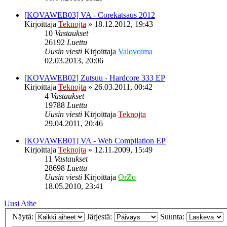
[KOVAWEB03] VA - Corekatsaus 2012
Kirjoittaja
Teknojta
»
18.12.2012, 19:43
10
Vastaukset
26192
Luettu
Uusin viesti
Kirjoittaja
Valovoima
02.03.2013, 20:06
[KOVAWEB02] Zutsuu - Hardcore 333 EP
Kirjoittaja
Teknojta
»
26.03.2011, 00:42
4
Vastaukset
19788
Luettu
Uusin viesti
Kirjoittaja
Teknojta
29.04.2011, 20:46
[KOVAWEB01] VA - Web Compilation EP
Kirjoittaja
Teknojta
»
12.11.2009, 15:49
11
Vastaukset
28698
Luettu
Uusin viesti
Kirjoittaja
OrZo
18.05.2010, 23:41
Uusi Aihe
Näytä:
Järjestä:
Suunta: