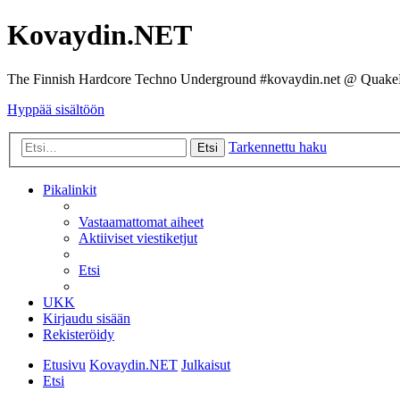
Kovaydin.NET
The Finnish Hardcore Techno Underground #kovaydin.net @ Quake
Hyppää sisältöön
Tarkennettu haku
Etsi
Pikalinkit
Vastaamattomat aiheet
Aktiiviset viestiketjut
Etsi
UKK
Kirjaudu sisään
Rekisteröidy
Etusivu
Kovaydin.NET
Julkaisut
Etsi