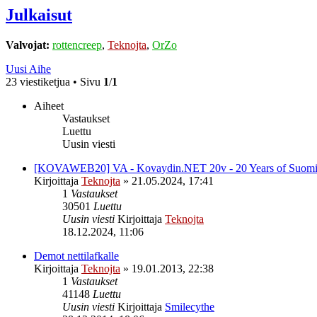
Julkaisut
Valvojat:
rottencreep
,
Teknojta
,
OrZo
Uusi Aihe
23 viestiketjua • Sivu
1
/
1
Aiheet
Vastaukset
Luettu
Uusin viesti
[KOVAWEB20] VA - Kovaydin.NET 20v - 20 Years of Suomicor
Kirjoittaja
Teknojta
»
21.05.2024, 17:41
1
Vastaukset
30501
Luettu
Uusin viesti
Kirjoittaja
Teknojta
18.12.2024, 11:06
Demot nettilafkalle
Kirjoittaja
Teknojta
»
19.01.2013, 22:38
1
Vastaukset
41148
Luettu
Uusin viesti
Kirjoittaja
Smilecythe