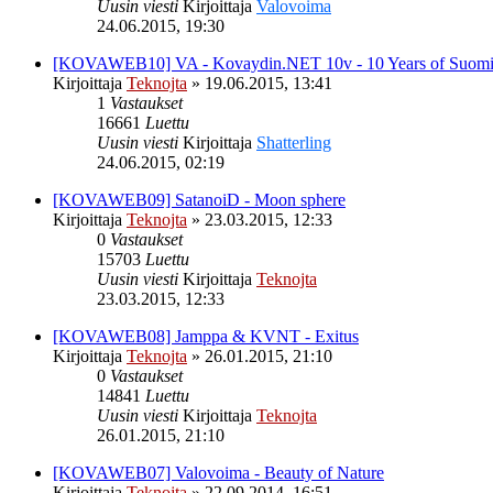
Uusin viesti
Kirjoittaja
Valovoima
24.06.2015, 19:30
[KOVAWEB10] VA - Kovaydin.NET 10v - 10 Years of Suomi
Kirjoittaja
Teknojta
»
19.06.2015, 13:41
1
Vastaukset
16661
Luettu
Uusin viesti
Kirjoittaja
Shatterling
24.06.2015, 02:19
[KOVAWEB09] SatanoiD - Moon sphere
Kirjoittaja
Teknojta
»
23.03.2015, 12:33
0
Vastaukset
15703
Luettu
Uusin viesti
Kirjoittaja
Teknojta
23.03.2015, 12:33
[KOVAWEB08] Jamppa & KVNT - Exitus
Kirjoittaja
Teknojta
»
26.01.2015, 21:10
0
Vastaukset
14841
Luettu
Uusin viesti
Kirjoittaja
Teknojta
26.01.2015, 21:10
[KOVAWEB07] Valovoima - Beauty of Nature
Kirjoittaja
Teknojta
»
22.09.2014, 16:51