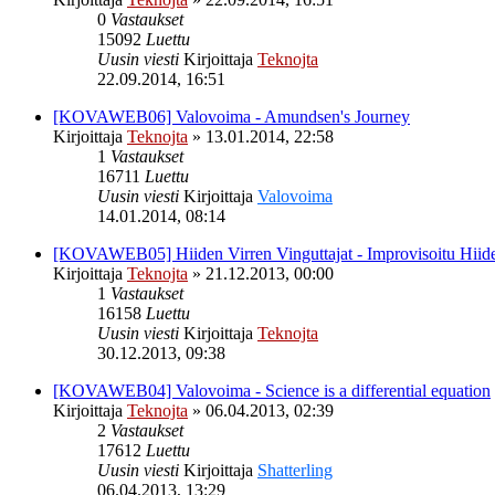
0
Vastaukset
15092
Luettu
Uusin viesti
Kirjoittaja
Teknojta
22.09.2014, 16:51
[KOVAWEB06] Valovoima - Amundsen's Journey
Kirjoittaja
Teknojta
»
13.01.2014, 22:58
1
Vastaukset
16711
Luettu
Uusin viesti
Kirjoittaja
Valovoima
14.01.2014, 08:14
[KOVAWEB05] Hiiden Virren Vinguttajat - Improvisoitu Hiide
Kirjoittaja
Teknojta
»
21.12.2013, 00:00
1
Vastaukset
16158
Luettu
Uusin viesti
Kirjoittaja
Teknojta
30.12.2013, 09:38
[KOVAWEB04] Valovoima - Science is a differential equation
Kirjoittaja
Teknojta
»
06.04.2013, 02:39
2
Vastaukset
17612
Luettu
Uusin viesti
Kirjoittaja
Shatterling
06.04.2013, 13:29