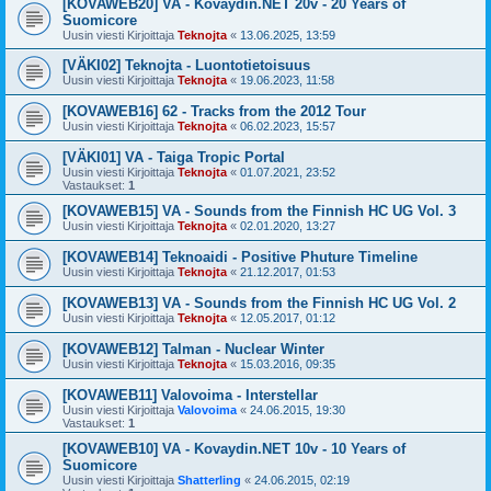
[KOVAWEB20] VA - Kovaydin.NET 20v - 20 Years of
Suomicore
Uusin viesti Kirjoittaja
Teknojta
«
13.06.2025, 13:59
[VÄKI02] Teknojta - Luontotietoisuus
Uusin viesti Kirjoittaja
Teknojta
«
19.06.2023, 11:58
[KOVAWEB16] 62 - Tracks from the 2012 Tour
Uusin viesti Kirjoittaja
Teknojta
«
06.02.2023, 15:57
[VÄKI01] VA - Taiga Tropic Portal
Uusin viesti Kirjoittaja
Teknojta
«
01.07.2021, 23:52
Vastaukset:
1
[KOVAWEB15] VA - Sounds from the Finnish HC UG Vol. 3
Uusin viesti Kirjoittaja
Teknojta
«
02.01.2020, 13:27
[KOVAWEB14] Teknoaidi - Positive Phuture Timeline
Uusin viesti Kirjoittaja
Teknojta
«
21.12.2017, 01:53
[KOVAWEB13] VA - Sounds from the Finnish HC UG Vol. 2
Uusin viesti Kirjoittaja
Teknojta
«
12.05.2017, 01:12
[KOVAWEB12] Talman - Nuclear Winter
Uusin viesti Kirjoittaja
Teknojta
«
15.03.2016, 09:35
[KOVAWEB11] Valovoima - Interstellar
Uusin viesti Kirjoittaja
Valovoima
«
24.06.2015, 19:30
Vastaukset:
1
[KOVAWEB10] VA - Kovaydin.NET 10v - 10 Years of
Suomicore
Uusin viesti Kirjoittaja
Shatterling
«
24.06.2015, 02:19