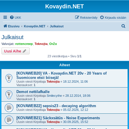
Kovaydin.NET
UKK
Rekisteröidy
Kirjaudu sisään
E
Etusivu
Kovaydin.NET
Julkaisut
t
Julkaisut
s
Valvojat:
rottencreep
,
Teknojta
,
OrZo
i
Uusi Aihe
23 viestiketjua • Sivu
1
/
1
Aiheet
[KOVAWEB20] VA - Kovaydin.NET 20v - 20 Years of
Suomicore etsii biisejä!
Uusin viesti Kirjoittaja
Teknojta
«
18.12.2024, 11:06
Vastaukset:
1
Demot nettilafkalle
Uusin viesti Kirjoittaja
Smilecythe
«
28.12.2014, 18:06
Vastaukset:
1
[KOVAWEB22] sepsis23 - decaying algorithm
Uusin viesti Kirjoittaja
Teknojta
«
05.02.2026, 12:12
[KOVAWEB21] Säckxsätüs - Noise Experiments
Uusin viesti Kirjoittaja
Teknojta
«
30.09.2025, 15:52