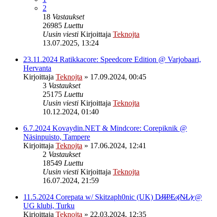
2
18
Vastaukset
26985
Luettu
Uusin viesti
Kirjoittaja
Teknojta
13.07.2025, 13:24
23.11.2024 Ratikkacore: Speedcore Edition @ Varjobaari,
Hervanta
Kirjoittaja
Teknojta
»
17.09.2024, 00:45
3
Vastaukset
25175
Luettu
Uusin viesti
Kirjoittaja
Teknojta
10.12.2024, 01:40
6.7.2024 Kovaydin.NET & Mindcore: Corepiknik @
Näsinpuisto, Tampere
Kirjoittaja
Teknojta
»
17.06.2024, 12:41
2
Vastaukset
18549
Luettu
Uusin viesti
Kirjoittaja
Teknojta
16.07.2024, 21:59
11.5.2024 Corepata w/ Skitzaph0nic (UK) D̷J̷I̷P̷E̷ ̷(̷N̷L̷)̷ @
UG klubi, Turku
Kirjoittaja
Teknojta
»
22.03.2024, 12:35