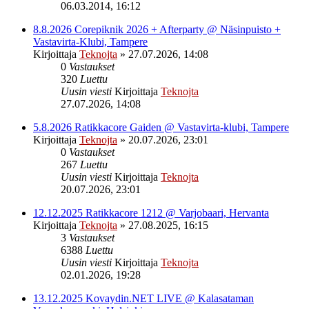
06.03.2014, 16:12
8.8.2026 Corepiknik 2026 + Afterparty @ Näsinpuisto +
Vastavirta-Klubi, Tampere
Kirjoittaja
Teknojta
»
27.07.2026, 14:08
0
Vastaukset
320
Luettu
Uusin viesti
Kirjoittaja
Teknojta
27.07.2026, 14:08
5.8.2026 Ratikkacore Gaiden @ Vastavirta-klubi, Tampere
Kirjoittaja
Teknojta
»
20.07.2026, 23:01
0
Vastaukset
267
Luettu
Uusin viesti
Kirjoittaja
Teknojta
20.07.2026, 23:01
12.12.2025 Ratikkacore 1212 @ Varjobaari, Hervanta
Kirjoittaja
Teknojta
»
27.08.2025, 16:15
3
Vastaukset
6388
Luettu
Uusin viesti
Kirjoittaja
Teknojta
02.01.2026, 19:28
13.12.2025 Kovaydin.NET LIVE @ Kalasataman