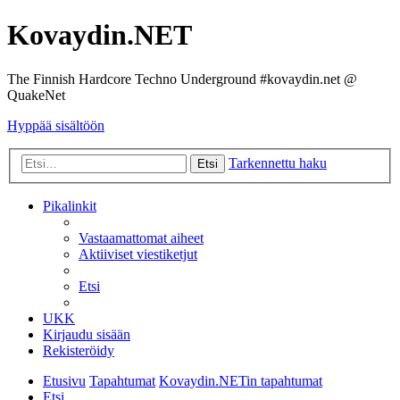
Kovaydin.NET
The Finnish Hardcore Techno Underground #kovaydin.net @
QuakeNet
Hyppää sisältöön
Tarkennettu haku
Etsi
Pikalinkit
Vastaamattomat aiheet
Aktiiviset viestiketjut
Etsi
UKK
Kirjaudu sisään
Rekisteröidy
Etusivu
Tapahtumat
Kovaydin.NETin tapahtumat
Etsi