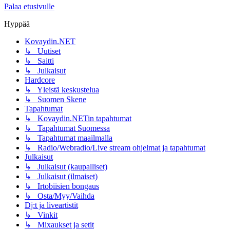
Palaa etusivulle
Hyppää
Kovaydin.NET
↳ Uutiset
↳ Saitti
↳ Julkaisut
Hardcore
↳ Yleistä keskustelua
↳ Suomen Skene
Tapahtumat
↳ Kovaydin.NETin tapahtumat
↳ Tapahtumat Suomessa
↳ Tapahtumat maailmalla
↳ Radio/Webradio/Live stream ohjelmat ja tapahtumat
Julkaisut
↳ Julkaisut (kaupalliset)
↳ Julkaisut (ilmaiset)
↳ Irtobiisien bongaus
↳ Osta/Myy/Vaihda
Dj:t ja liveartistit
↳ Vinkit
↳ Mixaukset ja setit