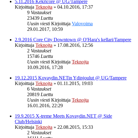
5.11.2016 Kekricore @ UG/Tampere
Kirjoittaja
Teknojta
»
04.10.2016, 17:37
9
Vastaukset
23439
Luettu
Uusin viesti
Kirjoittaja
Valovoima
29.01.2017, 10:59
2.9.2016 Core City Downtown @ O'Hara's kellari/Tampere
Kirjoittaja
Teknojta
»
17.08.2016, 12:56
2
Vastaukset
15746
Luettu
Uusin viesti
Kirjoittaja
Teknojta
10.09.2016, 17:28
19.12.2015 Kovaydin.NETin Ydinjoulut @ UG/Tampere
Kirjoittaja
Teknojta
»
01.11.2015, 19:03
6
Vastaukset
20819
Luettu
Uusin viesti
Kirjoittaja
Teknojta
16.01.2016, 22:29
19.9.2015 X-treme Meets Kovaydin.NET @ Side
Club/Helsinki
Kirjoittaja
Teknojta
»
22.08.2015, 15:33
2
Vastaukset