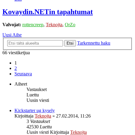
Kovaydin.NETin tapahtumat
Valvojat:
rottencreep
,
Teknojta
,
OrZo
Uusi Aihe
Tarkennettu haku
Etsi
66 viestiketjua
1
2
Seuraava
Aiheet
Vastaukset
Luettu
Uusin viesti
Kickstarter ug kysely
Kirjoittaja
Teknojta
»
27.02.2014, 11:26
3
Vastaukset
42530
Luettu
Uusin viesti
Kirjoittaja
Teknojta