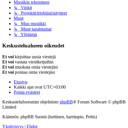
Musiikin tekeminen
↳ Vinkit
↳ Projektit/irtobiisit/näytteet
Muut
↳ Muu musiikki
↳ Muut tapahtumat
↳ Ylijäämä
Keskustelualueen oikeudet
Et voi
kirjoittaa uusia viestejä
Et voi
vastata viestiketjuihin
Et voi
muokata omia viestejäsi
Et voi
poistaa omia viestejäsi
Etusivu
Kaikki ajat ovat
UTC+03:00
Poista evästeet
Keskustelufoorumin ohjelmisto
phpBB
® Forum Software © phpBB
Limited
Käännös: phpBB Suomi (lurttinen, harritapio, Pettis)
Yksityisyys
|
Ehdot