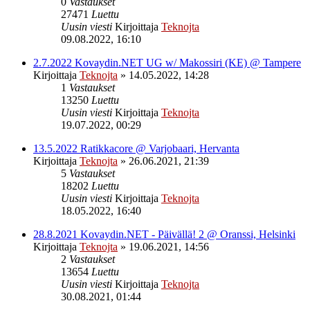
0
Vastaukset
27471
Luettu
Uusin viesti
Kirjoittaja
Teknojta
09.08.2022, 16:10
2.7.2022 Kovaydin.NET UG w/ Makossiri (KE) @ Tampere
Kirjoittaja
Teknojta
»
14.05.2022, 14:28
1
Vastaukset
13250
Luettu
Uusin viesti
Kirjoittaja
Teknojta
19.07.2022, 00:29
13.5.2022 Ratikkacore @ Varjobaari, Hervanta
Kirjoittaja
Teknojta
»
26.06.2021, 21:39
5
Vastaukset
18202
Luettu
Uusin viesti
Kirjoittaja
Teknojta
18.05.2022, 16:40
28.8.2021 Kovaydin.NET - Päivällä! 2 @ Oranssi, Helsinki
Kirjoittaja
Teknojta
»
19.06.2021, 14:56
2
Vastaukset
13654
Luettu
Uusin viesti
Kirjoittaja
Teknojta
30.08.2021, 01:44