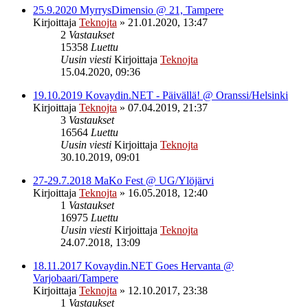
25.9.2020 MyrrysDimensio @ 21, Tampere
Kirjoittaja
Teknojta
»
21.01.2020, 13:47
2
Vastaukset
15358
Luettu
Uusin viesti
Kirjoittaja
Teknojta
15.04.2020, 09:36
19.10.2019 Kovaydin.NET - Päivällä! @ Oranssi/Helsinki
Kirjoittaja
Teknojta
»
07.04.2019, 21:37
3
Vastaukset
16564
Luettu
Uusin viesti
Kirjoittaja
Teknojta
30.10.2019, 09:01
27-29.7.2018 MaKo Fest @ UG/Ylöjärvi
Kirjoittaja
Teknojta
»
16.05.2018, 12:40
1
Vastaukset
16975
Luettu
Uusin viesti
Kirjoittaja
Teknojta
24.07.2018, 13:09
18.11.2017 Kovaydin.NET Goes Hervanta @
Varjobaari/Tampere
Kirjoittaja
Teknojta
»
12.10.2017, 23:38
1
Vastaukset