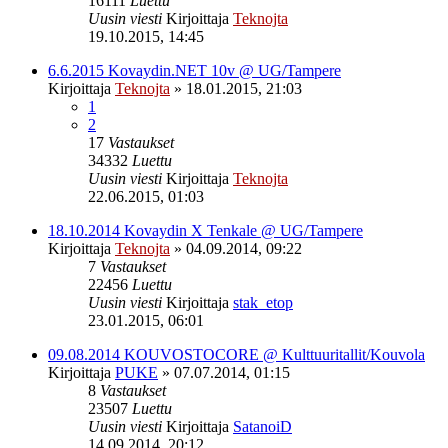
16111
Luettu
Uusin viesti
Kirjoittaja
Teknojta
19.10.2015, 14:45
6.6.2015 Kovaydin.NET 10v @ UG/Tampere
Kirjoittaja
Teknojta
»
18.01.2015, 21:03
1
2
17
Vastaukset
34332
Luettu
Uusin viesti
Kirjoittaja
Teknojta
22.06.2015, 01:03
18.10.2014 Kovaydin X Tenkale @ UG/Tampere
Kirjoittaja
Teknojta
»
04.09.2014, 09:22
7
Vastaukset
22456
Luettu
Uusin viesti
Kirjoittaja
stak_etop
23.01.2015, 06:01
09.08.2014 KOUVOSTOCORE @ Kulttuuritallit/Kouvola
Kirjoittaja
PUKE
»
07.07.2014, 01:15
8
Vastaukset
23507
Luettu
Uusin viesti
Kirjoittaja
SatanoiD
14.09.2014, 20:12