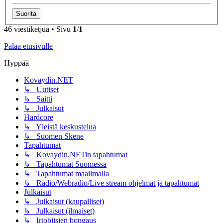
46 viestiketjua • Sivu
1
/
1
Palaa etusivulle
Hyppää
Kovaydin.NET
↳ Uutiset
↳ Saitti
↳ Julkaisut
Hardcore
↳ Yleistä keskustelua
↳ Suomen Skene
Tapahtumat
↳ Kovaydin.NETin tapahtumat
↳ Tapahtumat Suomessa
↳ Tapahtumat maailmalla
↳ Radio/Webradio/Live stream ohjelmat ja tapahtumat
Julkaisut
↳ Julkaisut (kaupalliset)
↳ Julkaisut (ilmaiset)
↳ Irtobiisien bongaus