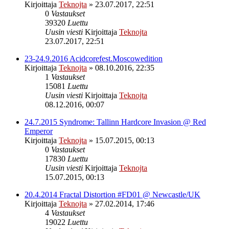
Kirjoittaja
Teknojta
»
23.07.2017, 22:51
0
Vastaukset
39320
Luettu
Uusin viesti
Kirjoittaja
Teknojta
23.07.2017, 22:51
23-24.9.2016 Acidcorefest.Moscowedition
Kirjoittaja
Teknojta
»
08.10.2016, 22:35
1
Vastaukset
15081
Luettu
Uusin viesti
Kirjoittaja
Teknojta
08.12.2016, 00:07
24.7.2015 Syndrome: Tallinn Hardcore Invasion @ Red
Emperor
Kirjoittaja
Teknojta
»
15.07.2015, 00:13
0
Vastaukset
17830
Luettu
Uusin viesti
Kirjoittaja
Teknojta
15.07.2015, 00:13
20.4.2014 Fractal Distortion #FD01 @ Newcastle/UK
Kirjoittaja
Teknojta
»
27.02.2014, 17:46
4
Vastaukset
19022
Luettu