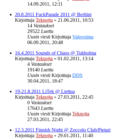
14.09.2011, 12:11
20.8.2011 FuckParade 2011 @ Berliini
Kirjoittaja
Teknojta
»
21.06.2011, 10:53
14
Vastaukset
29522
Luettu
Uusin viesti
Kirjoittaja
Valovoima
06.09.2011, 20:48
16.4.2011 Sounds of Chaos @ Tukholma
Kirjoittaja
Teknojta
»
01.02.2011, 13:14
4
Vastaukset
19140
Luettu
Uusin viesti
Kirjoittaja
DDS
30.04.2011, 18:47
19-21.8.2011 LiTek @ Liettua
Kirjoittaja
Teknojta
»
27.03.2011, 22:45
0
Vastaukset
17643
Luettu
Uusin viesti
Kirjoittaja
Teknojta
27.03.2011, 22:45
12.3.2011 Finnish Night @ Zoccolo Club/Pietari
Kirjoittaja
Teknojta
»
29.01.2011, 11:40