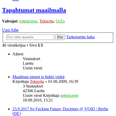
Tapahtumat maailmalla
Valvojat:
rottencreep
,
Teknojta
,
OrZo
Uusi Aihe
Tarkennettu haku
Etsi
46 viestiketjua • Sivu
1
/
1
Aiheet
Vastaukset
Luettu
Uusin viesti
Maailman menot ja linkki vinkit
Kirjoittaja
Teknojta
»
01.06.2009, 16:39
3
Vastaukset
42306
Luettu
Uusin viesti
Kirjoittaja
rottencreep
18.09.2010, 15:21
23.9.2017 So Fucking Future: Doctrines @ VOID / Berlin
(DE)