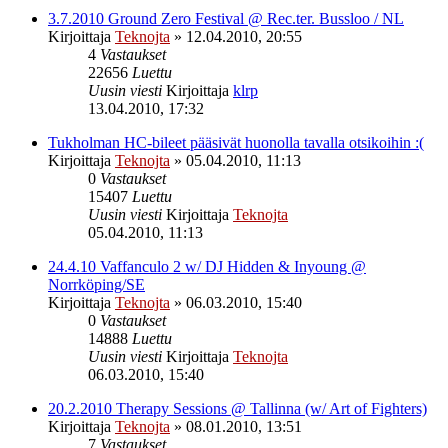
3.7.2010 Ground Zero Festival @ Rec.ter. Bussloo / NL
Kirjoittaja
Teknojta
»
12.04.2010, 20:55
4
Vastaukset
22656
Luettu
Uusin viesti
Kirjoittaja
klrp
13.04.2010, 17:32
Tukholman HC-bileet pääsivät huonolla tavalla otsikoihin :(
Kirjoittaja
Teknojta
»
05.04.2010, 11:13
0
Vastaukset
15407
Luettu
Uusin viesti
Kirjoittaja
Teknojta
05.04.2010, 11:13
24.4.10 Vaffanculo 2 w/ DJ Hidden & Inyoung @
Norrköping/SE
Kirjoittaja
Teknojta
»
06.03.2010, 15:40
0
Vastaukset
14888
Luettu
Uusin viesti
Kirjoittaja
Teknojta
06.03.2010, 15:40
20.2.2010 Therapy Sessions @ Tallinna (w/ Art of Fighters)
Kirjoittaja
Teknojta
»
08.01.2010, 13:51
7
Vastaukset