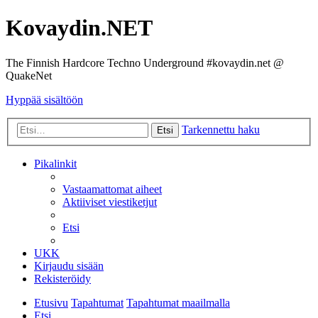
Kovaydin.NET
The Finnish Hardcore Techno Underground #kovaydin.net @
QuakeNet
Hyppää sisältöön
Tarkennettu haku
Etsi
Pikalinkit
Vastaamattomat aiheet
Aktiiviset viestiketjut
Etsi
UKK
Kirjaudu sisään
Rekisteröidy
Etusivu
Tapahtumat
Tapahtumat maailmalla
Etsi