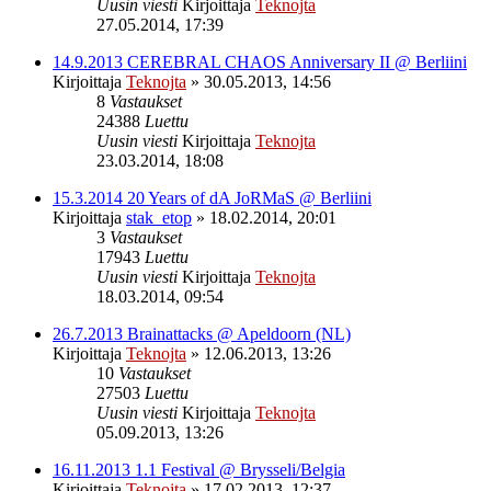
Uusin viesti
Kirjoittaja
Teknojta
27.05.2014, 17:39
14.9.2013 CEREBRAL CHAOS Anniversary II @ Berliini
Kirjoittaja
Teknojta
»
30.05.2013, 14:56
8
Vastaukset
24388
Luettu
Uusin viesti
Kirjoittaja
Teknojta
23.03.2014, 18:08
15.3.2014 20 Years of dA JoRMaS @ Berliini
Kirjoittaja
stak_etop
»
18.02.2014, 20:01
3
Vastaukset
17943
Luettu
Uusin viesti
Kirjoittaja
Teknojta
18.03.2014, 09:54
26.7.2013 Brainattacks @ Apeldoorn (NL)
Kirjoittaja
Teknojta
»
12.06.2013, 13:26
10
Vastaukset
27503
Luettu
Uusin viesti
Kirjoittaja
Teknojta
05.09.2013, 13:26
16.11.2013 1.1 Festival @ Brysseli/Belgia
Kirjoittaja
Teknojta
»
17.02.2013, 12:37