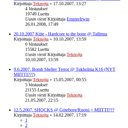
Kirjoittaja
Teknojta
»
17.10.2007, 13:27
4
Vastaukset
19749
Luettu
Uusin viesti
Kirjoittaja
EmpireIrwin
26.01.2008, 17:49
20.10.2007 Küte - Hardcore to the bone @ Tallinna
Kirjoittaja
Teknojta
»
10.10.2007, 13:59
0
Vastaukset
15582
Luettu
Uusin viesti
Kirjoittaja
Teknojta
10.10.2007, 13:59
9.6.2007. Bomb Shelter Terror @ Tukholma K16 (NYT
MIITTI???)
Kirjoittaja
Teknojta
»
15.05.2007, 00:55
5
Vastaukset
21155
Luettu
Uusin viesti
Kirjoittaja
Teknojta
21.05.2007, 22:15
12.5.2007. SHOCKS @ Göteborg/Ruotsi + MIITTI???
Kirjoittaja
Teknojta
»
14.02.2007, 17:19
1
2