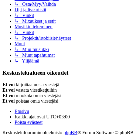
↳ Osta/Myy/Vaihda
Dj:t ja liveartistit
↳ Vinkit
↳ Mixaukset ja setit
Musiikin tekeminen
↳ Vinkit
↳ Projektit/irtobiisit/näytteet
Muut
↳ Muu musiikki
↳ Muut tapahtumat
↳ Ylijäämä
Keskustelualueen oikeudet
Et voi
kirjoittaa uusia viestejä
Et voi
vastata viestiketjuihin
Et voi
muokata omia viestejäsi
Et voi
poistaa omia viestejäsi
Etusivu
Kaikki ajat ovat
UTC+03:00
Poista evästeet
Keskustelufoorumin ohjelmisto
phpBB
® Forum Software © phpBB