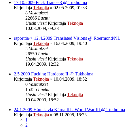
17.10.2009 Fuck Trance 3 @ Tukholma
Kirjoittaja
Teknojta
»
02.05.2009, 01:33
8
Vastaukset
22666
Luettu
Uusin viesti
Kirjoittaja
Teknojta
10.08.2009, 09:38
raporttia-> 12.4.2009 Translated Visions @ Roermond/NL
Kirjoittaja
Teknojta
»
16.04.2009, 19:40
5
Vastaukset
26559
Luettu
Uusin viesti
Kirjoittaja
Teknojta
19.04.2009, 12:32
2.5.2009 Fucking Hardcore II @ Tukholma
Kirjoittaja
Teknojta
»
10.04.2009, 18:52
0
Vastaukset
15355
Luettu
Uusin viesti
Kirjoittaja
Teknojta
10.04.2009, 18:52
24.1.2009 Hård Jävla Kärna III - World War III @ Tukholma
Kirjoittaja
Teknojta
»
08.11.2008, 18:23
1
2