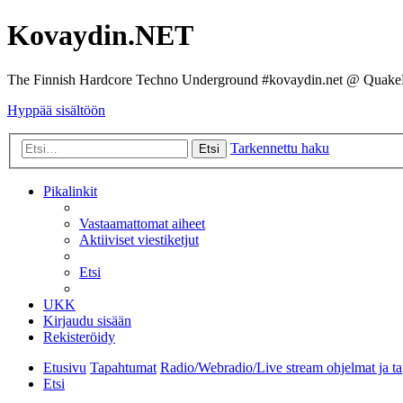
Kovaydin.NET
The Finnish Hardcore Techno Underground #kovaydin.net @ Quake
Hyppää sisältöön
Tarkennettu haku
Etsi
Pikalinkit
Vastaamattomat aiheet
Aktiiviset viestiketjut
Etsi
UKK
Kirjaudu sisään
Rekisteröidy
Etusivu
Tapahtumat
Radio/Webradio/Live stream ohjelmat ja t
Etsi