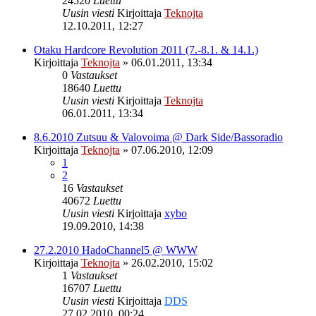
24520
Luettu
Uusin viesti
Kirjoittaja
Teknojta
12.10.2011, 12:27
Otaku Hardcore Revolution 2011 (7.-8.1. & 14.1.)
Kirjoittaja
Teknojta
»
06.01.2011, 13:34
0
Vastaukset
18640
Luettu
Uusin viesti
Kirjoittaja
Teknojta
06.01.2011, 13:34
8.6.2010 Zutsuu & Valovoima @ Dark Side/Bassoradio
Kirjoittaja
Teknojta
»
07.06.2010, 12:09
1
2
16
Vastaukset
40672
Luettu
Uusin viesti
Kirjoittaja
xybo
19.09.2010, 14:38
27.2.2010 HadoChannel5 @ WWW
Kirjoittaja
Teknojta
»
26.02.2010, 15:02
1
Vastaukset
16707
Luettu
Uusin viesti
Kirjoittaja
DDS
27.02.2010, 00:24