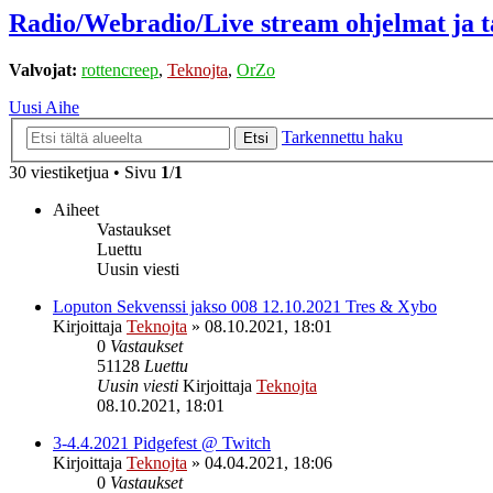
Radio/Webradio/Live stream ohjelmat ja 
Valvojat:
rottencreep
,
Teknojta
,
OrZo
Uusi Aihe
Tarkennettu haku
Etsi
30 viestiketjua • Sivu
1
/
1
Aiheet
Vastaukset
Luettu
Uusin viesti
Loputon Sekvenssi jakso 008 12.10.2021 Tres & Xybo
Kirjoittaja
Teknojta
»
08.10.2021, 18:01
0
Vastaukset
51128
Luettu
Uusin viesti
Kirjoittaja
Teknojta
08.10.2021, 18:01
3-4.4.2021 Pidgefest @ Twitch
Kirjoittaja
Teknojta
»
04.04.2021, 18:06
0
Vastaukset