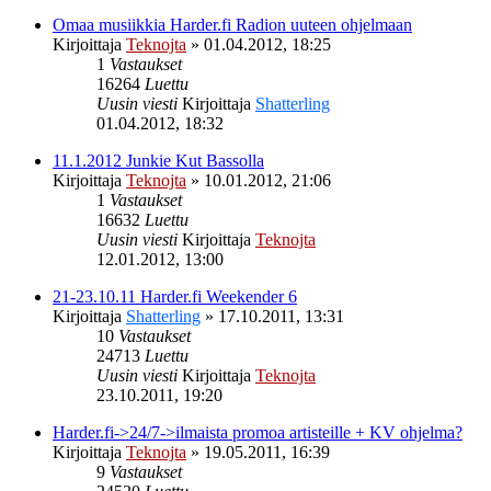
Omaa musiikkia Harder.fi Radion uuteen ohjelmaan
Kirjoittaja
Teknojta
»
01.04.2012, 18:25
1
Vastaukset
16264
Luettu
Uusin viesti
Kirjoittaja
Shatterling
01.04.2012, 18:32
11.1.2012 Junkie Kut Bassolla
Kirjoittaja
Teknojta
»
10.01.2012, 21:06
1
Vastaukset
16632
Luettu
Uusin viesti
Kirjoittaja
Teknojta
12.01.2012, 13:00
21-23.10.11 Harder.fi Weekender 6
Kirjoittaja
Shatterling
»
17.10.2011, 13:31
10
Vastaukset
24713
Luettu
Uusin viesti
Kirjoittaja
Teknojta
23.10.2011, 19:20
Harder.fi->24/7->ilmaista promoa artisteille + KV ohjelma?
Kirjoittaja
Teknojta
»
19.05.2011, 16:39
9
Vastaukset