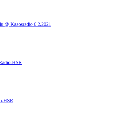
elu @ Kaaosradio 6.2.2021
ndRadio-HSR
dio-HSR