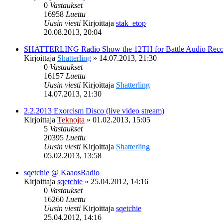
0
Vastaukset
16958
Luettu
Uusin viesti
Kirjoittaja
stak_etop
20.08.2013, 20:04
SHATTERLING Radio Show the 12TH for Battle Audio Reco
Kirjoittaja
Shatterling
»
14.07.2013, 21:30
0
Vastaukset
16157
Luettu
Uusin viesti
Kirjoittaja
Shatterling
14.07.2013, 21:30
2.2.2013 Exorcism Disco (live video stream)
Kirjoittaja
Teknojta
»
01.02.2013, 15:05
5
Vastaukset
20395
Luettu
Uusin viesti
Kirjoittaja
Shatterling
05.02.2013, 13:58
sqetchie @ KaaosRadio
Kirjoittaja
sqetchie
»
25.04.2012, 14:16
0
Vastaukset
16260
Luettu
Uusin viesti
Kirjoittaja
sqetchie
25.04.2012, 14:16