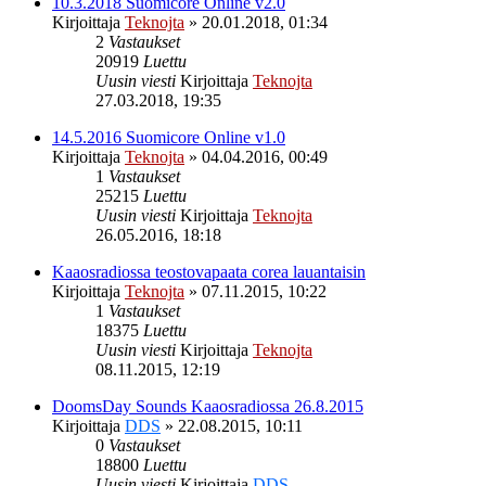
10.3.2018 Suomicore Online v2.0
Kirjoittaja
Teknojta
»
20.01.2018, 01:34
2
Vastaukset
20919
Luettu
Uusin viesti
Kirjoittaja
Teknojta
27.03.2018, 19:35
14.5.2016 Suomicore Online v1.0
Kirjoittaja
Teknojta
»
04.04.2016, 00:49
1
Vastaukset
25215
Luettu
Uusin viesti
Kirjoittaja
Teknojta
26.05.2016, 18:18
Kaaosradiossa teostovapaata corea lauantaisin
Kirjoittaja
Teknojta
»
07.11.2015, 10:22
1
Vastaukset
18375
Luettu
Uusin viesti
Kirjoittaja
Teknojta
08.11.2015, 12:19
DoomsDay Sounds Kaaosradiossa 26.8.2015
Kirjoittaja
DDS
»
22.08.2015, 10:11
0
Vastaukset
18800
Luettu
Uusin viesti
Kirjoittaja
DDS