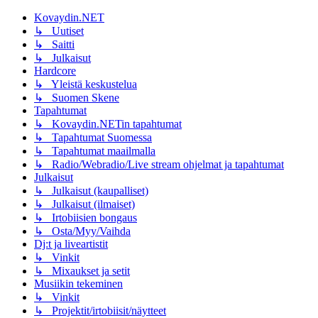
Kovaydin.NET
↳ Uutiset
↳ Saitti
↳ Julkaisut
Hardcore
↳ Yleistä keskustelua
↳ Suomen Skene
Tapahtumat
↳ Kovaydin.NETin tapahtumat
↳ Tapahtumat Suomessa
↳ Tapahtumat maailmalla
↳ Radio/Webradio/Live stream ohjelmat ja tapahtumat
Julkaisut
↳ Julkaisut (kaupalliset)
↳ Julkaisut (ilmaiset)
↳ Irtobiisien bongaus
↳ Osta/Myy/Vaihda
Dj:t ja liveartistit
↳ Vinkit
↳ Mixaukset ja setit
Musiikin tekeminen
↳ Vinkit
↳ Projektit/irtobiisit/näytteet