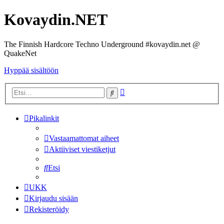
Kovaydin.NET
The Finnish Hardcore Techno Underground #kovaydin.net @
QuakeNet
Hyppää sisältöön
Tarkennettu
Etsi
haku
Pikalinkit
Vastaamattomat aiheet
Aktiiviset viestiketjut
Etsi
UKK
Kirjaudu sisään
Rekisteröidy