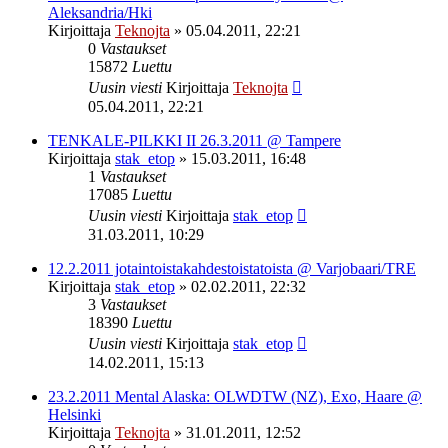
Aleksandria/Hki
Kirjoittaja
Teknojta
»
05.04.2011, 22:21
0
Vastaukset
15872
Luettu
Uusin viesti
Kirjoittaja
Teknojta
05.04.2011, 22:21
TENKALE-PILKKI II 26.3.2011 @ Tampere
Kirjoittaja
stak_etop
»
15.03.2011, 16:48
1
Vastaukset
17085
Luettu
Uusin viesti
Kirjoittaja
stak_etop
31.03.2011, 10:29
12.2.2011 jotaintoistakahdestoistatoista @ Varjobaari/TRE
Kirjoittaja
stak_etop
»
02.02.2011, 22:32
3
Vastaukset
18390
Luettu
Uusin viesti
Kirjoittaja
stak_etop
14.02.2011, 15:13
23.2.2011 Mental Alaska: OLWDTW (NZ), Exo, Haare @
Helsinki
Kirjoittaja
Teknojta
»
31.01.2011, 12:52