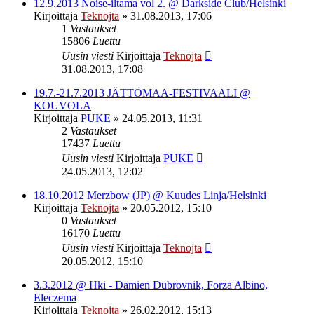
12.9.2013 Noise-iltama vol 2. @ Darkside Club/Helsinki
Kirjoittaja
Teknojta
»
31.08.2013, 17:06
1
Vastaukset
15806
Luettu
Uusin viesti
Kirjoittaja
Teknojta
31.08.2013, 17:08
19.7.-21.7.2013 JÄTTÖMAA-FESTIVAALI @
KOUVOLA
Kirjoittaja
PUKE
»
24.05.2013, 11:31
2
Vastaukset
17437
Luettu
Uusin viesti
Kirjoittaja
PUKE
24.05.2013, 12:02
18.10.2012 Merzbow (JP) @ Kuudes Linja/Helsinki
Kirjoittaja
Teknojta
»
20.05.2012, 15:10
0
Vastaukset
16170
Luettu
Uusin viesti
Kirjoittaja
Teknojta
20.05.2012, 15:10
3.3.2012 @ Hki - Damien Dubrovnik, Forza Albino,
Eleczema
Kirjoittaja
Teknojta
»
26.02.2012, 15:13