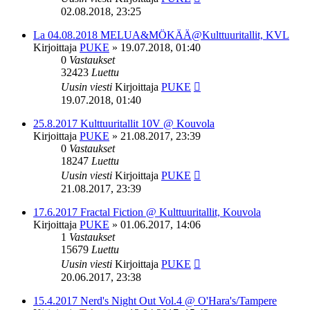
02.08.2018, 23:25
La 04.08.2018 MELUA&MÖKÄÄ@Kulttuuritallit, KVL
Kirjoittaja
PUKE
»
19.07.2018, 01:40
0
Vastaukset
32423
Luettu
Uusin viesti
Kirjoittaja
PUKE
19.07.2018, 01:40
25.8.2017 Kulttuuritallit 10V @ Kouvola
Kirjoittaja
PUKE
»
21.08.2017, 23:39
0
Vastaukset
18247
Luettu
Uusin viesti
Kirjoittaja
PUKE
21.08.2017, 23:39
17.6.2017 Fractal Fiction @ Kulttuuritallit, Kouvola
Kirjoittaja
PUKE
»
01.06.2017, 14:06
1
Vastaukset
15679
Luettu
Uusin viesti
Kirjoittaja
PUKE
20.06.2017, 23:38
15.4.2017 Nerd's Night Out Vol.4 @ O'Hara's/Tampere