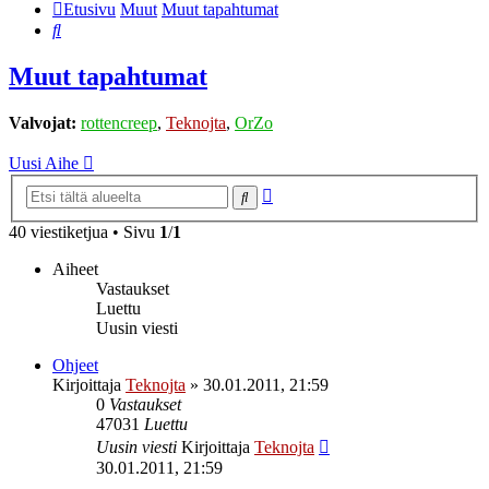
Etusivu
Muut
Muut tapahtumat
Etsi
Muut tapahtumat
Valvojat:
rottencreep
,
Teknojta
,
OrZo
Uusi Aihe
Tarkennettu
Etsi
haku
40 viestiketjua • Sivu
1
/
1
Aiheet
Vastaukset
Luettu
Uusin viesti
Ohjeet
Kirjoittaja
Teknojta
»
30.01.2011, 21:59
0
Vastaukset
47031
Luettu
Uusin viesti
Kirjoittaja
Teknojta
30.01.2011, 21:59