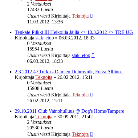
2
Vastaukset
17433
Luettu
Uusin viesti
Kirjoittaja
Teknojta
11.03.2012, 13:36
Tenkale-Pilkki III Heikoilla Jäillä <> 10.3.2012 <> TRE UG
Kirjoittaja
stak_etop
»
06.03.2012, 18:33
0
Vastaukset
15954
Luettu
Uusin viesti
Kirjoittaja
stak_etop
06.03.2012, 18:33
2.3.2012 @ Turku - Damien Dubrovnik, Forza Albino..
Kirjoittaja
Teknojta
»
26.02.2012, 15:11
0
Vastaukset
15908
Luettu
Uusin viesti
Kirjoittaja
Teknojta
26.02.2012, 15:11
29.10.2011 Club Vainohulluus @ Dog's Home/Tampere
Kirjoittaja
Teknojta
»
30.09.2011, 21:42
2
Vastaukset
20530
Luettu
Uusin viesti
Kirjoittaja
Teknojta