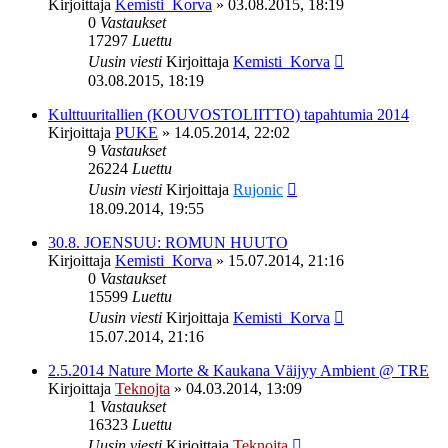
Kirjoittaja
Kemisti_Korva
»
03.08.2015, 18:19
0
Vastaukset
17297
Luettu
Uusin viesti
Kirjoittaja
Kemisti_Korva
03.08.2015, 18:19
Kulttuuritallien (KOUVOSTOLIITTO) tapahtumia 2014
Kirjoittaja
PUKE
»
14.05.2014, 22:02
9
Vastaukset
26224
Luettu
Uusin viesti
Kirjoittaja
Rujonic
18.09.2014, 19:55
30.8. JOENSUU: ROMUN HUUTO
Kirjoittaja
Kemisti_Korva
»
15.07.2014, 21:16
0
Vastaukset
15599
Luettu
Uusin viesti
Kirjoittaja
Kemisti_Korva
15.07.2014, 21:16
2.5.2014 Nature Morte & Kaukana Väijyy Ambient @ TRE
Kirjoittaja
Teknojta
»
04.03.2014, 13:09
1
Vastaukset
16323
Luettu
Uusin viesti
Kirjoittaja
Teknojta