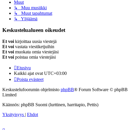
Muut
↳ Muu musiikki
↳ Muut tapahtumat
↳ Ylijäämä
Keskustelualueen oikeudet
Et voi
kirjoittaa uusia viestejä
Et voi
vastata viestiketjuihin
Et voi
muokata omia viestejäsi
Et voi
poistaa omia viestejäsi
Etusivu
Kaikki ajat ovat
UTC+03:00
Poista evästeet
Keskustelufoorumin ohjelmisto
phpBB
® Forum Software © phpBB
Limited
Käännös: phpBB Suomi (lurttinen, harritapio, Pettis)
Yksityisyys
|
Ehdot