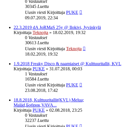
0
Vastaukset
30345
Luettu
Uusin viesti
Kirjoittaja
PUKE
09.07.2019, 22:34
22.3.2019 dA JoRMaS 25y @ Ilokivi, Jyväskylä
Kirjoittaja
Teknojta
»
18.02.2019, 19:32
0
Vastaukset
30613
Luettu
Uusin viesti
Kirjoittaja
Teknojta
18.02.2019, 19:32
1.9.2018 Freaky Disco & naamiaiset @ Kulttuuritallit, KVL
Kirjoittaja
PUKE
»
31.07.2018, 00:03
1
Vastaukset
16584
Luettu
Uusin viesti
Kirjoittaja
PUKE
23.08.2018, 17:42
18.8.2018, Kulttuuritallit(KVL) Melua;
Maläd,Бобрик,VAVA...
Kirjoittaja
PUKE
»
02.08.2018, 23:25
0
Vastaukset
32237
Luettu
Uusin viesti
Kirjoittaja
PUKE