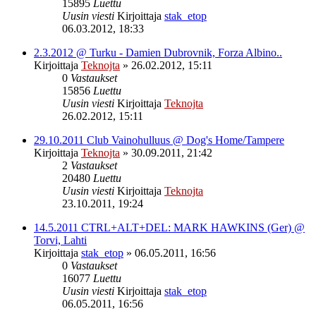
15895
Luettu
Uusin viesti
Kirjoittaja
stak_etop
06.03.2012, 18:33
2.3.2012 @ Turku - Damien Dubrovnik, Forza Albino..
Kirjoittaja
Teknojta
»
26.02.2012, 15:11
0
Vastaukset
15856
Luettu
Uusin viesti
Kirjoittaja
Teknojta
26.02.2012, 15:11
29.10.2011 Club Vainohulluus @ Dog's Home/Tampere
Kirjoittaja
Teknojta
»
30.09.2011, 21:42
2
Vastaukset
20480
Luettu
Uusin viesti
Kirjoittaja
Teknojta
23.10.2011, 19:24
14.5.2011 CTRL+ALT+DEL: MARK HAWKINS (Ger) @
Torvi, Lahti
Kirjoittaja
stak_etop
»
06.05.2011, 16:56
0
Vastaukset
16077
Luettu
Uusin viesti
Kirjoittaja
stak_etop
06.05.2011, 16:56