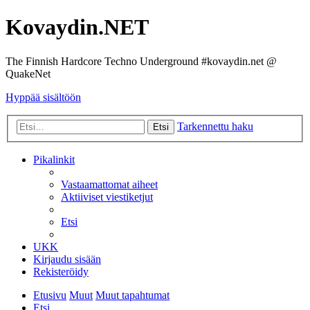
Kovaydin.NET
The Finnish Hardcore Techno Underground #kovaydin.net @
QuakeNet
Hyppää sisältöön
Tarkennettu haku
Etsi
Pikalinkit
Vastaamattomat aiheet
Aktiiviset viestiketjut
Etsi
UKK
Kirjaudu sisään
Rekisteröidy
Etusivu
Muut
Muut tapahtumat
Etsi