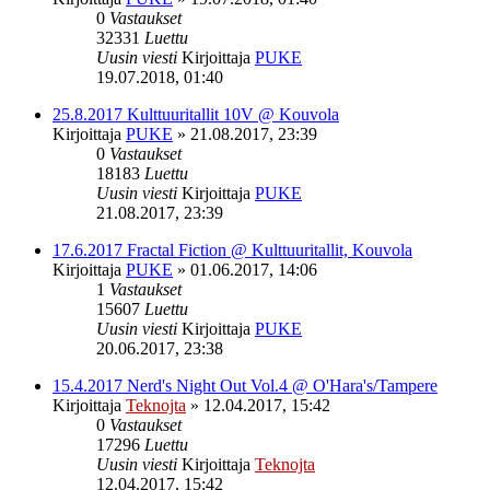
0
Vastaukset
32331
Luettu
Uusin viesti
Kirjoittaja
PUKE
19.07.2018, 01:40
25.8.2017 Kulttuuritallit 10V @ Kouvola
Kirjoittaja
PUKE
»
21.08.2017, 23:39
0
Vastaukset
18183
Luettu
Uusin viesti
Kirjoittaja
PUKE
21.08.2017, 23:39
17.6.2017 Fractal Fiction @ Kulttuuritallit, Kouvola
Kirjoittaja
PUKE
»
01.06.2017, 14:06
1
Vastaukset
15607
Luettu
Uusin viesti
Kirjoittaja
PUKE
20.06.2017, 23:38
15.4.2017 Nerd's Night Out Vol.4 @ O'Hara's/Tampere
Kirjoittaja
Teknojta
»
12.04.2017, 15:42
0
Vastaukset
17296
Luettu
Uusin viesti
Kirjoittaja
Teknojta
12.04.2017, 15:42