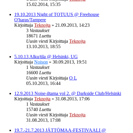
15.02.2014, 15:35
19.10.2013 Night of TOTUUS @ Freehouse
O'haras/Tampere
Kirjoittaja
Teknojta
»
21.09.2013, 14:23
3
Vastaukset
18671
Luettu
Uusin viesti
Kirjoittaja
Teknojta
13.10.2013, 18:55
5.10.13 Alku/tila @ Helsinki, UG
Kirjoittaja
Noison
»
30.09.2013, 19:51
1
Vastaukset
16600
Luettu
Uusin viesti
Kirjoittaja
O L
05.10.2013, 16:44
12.9.2013 Noise-iltama vol 2. @ Darkside Club/Helsinki
Kirjoittaja
Teknojta
»
31.08.2013, 17:06
1
Vastaukset
15740
Luettu
Uusin viesti
Kirjoittaja
Teknojta
31.08.2013, 17:08
19.7.-21.7.2013 JÄTTÖMAA-FESTIVAALI @