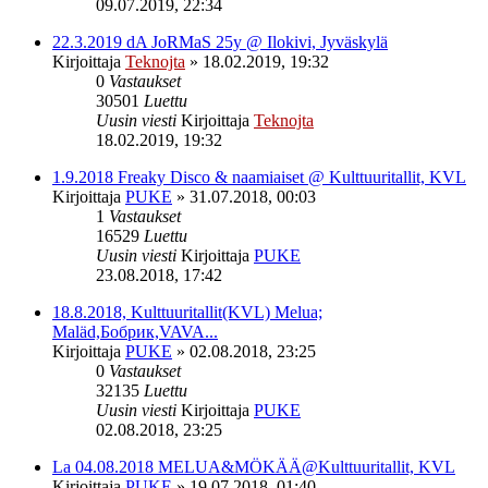
09.07.2019, 22:34
22.3.2019 dA JoRMaS 25y @ Ilokivi, Jyväskylä
Kirjoittaja
Teknojta
»
18.02.2019, 19:32
0
Vastaukset
30501
Luettu
Uusin viesti
Kirjoittaja
Teknojta
18.02.2019, 19:32
1.9.2018 Freaky Disco & naamiaiset @ Kulttuuritallit, KVL
Kirjoittaja
PUKE
»
31.07.2018, 00:03
1
Vastaukset
16529
Luettu
Uusin viesti
Kirjoittaja
PUKE
23.08.2018, 17:42
18.8.2018, Kulttuuritallit(KVL) Melua;
Maläd,Бобрик,VAVA...
Kirjoittaja
PUKE
»
02.08.2018, 23:25
0
Vastaukset
32135
Luettu
Uusin viesti
Kirjoittaja
PUKE
02.08.2018, 23:25
La 04.08.2018 MELUA&MÖKÄÄ@Kulttuuritallit, KVL
Kirjoittaja
PUKE
»
19.07.2018, 01:40