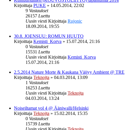
Kulttuuritallien (KOUVOSTOLIITTO) tapahtumia 2014
Kirjoittaja
PUKE
»
14.05.2014, 22:02
9
Vastaukset
26157
Luettu
Uusin viesti
Kirjoittaja
Rujonic
18.09.2014, 19:55
30.8. JOENSUU: ROMUN HUUTO
Kirjoittaja
Kemisti_Korva
»
15.07.2014, 21:16
0
Vastaukset
15531
Luettu
Uusin viesti
Kirjoittaja
Kemisti_Korva
15.07.2014, 21:16
2.5.2014 Nature Morte & Kaukana Väijyy Ambient @ TRE
Kirjoittaja
Teknojta
»
04.03.2014, 13:09
1
Vastaukset
16253
Luettu
Uusin viesti
Kirjoittaja
Teknojta
04.03.2014, 13:24
Noiseiltamat vol 4 @ Ääniwalli/Helsinki
Kirjoittaja
Teknojta
»
15.02.2014, 15:35
0
Vastaukset
15739
Luettu
Uusin viesti
Kirjoittaja
Teknojta