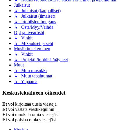
Julkaisut
↳ Julkaisut (kaupalliset)
↳ Julkaisut (ilmaiset)
↳ Irtobiisien bongaus
↳ Osta/Myy/Vaihda
Dj:t ja liveartistit
↳ Vinkit
↳ Mixaukset ja setit
Musiikin tekeminen
↳ Vinkit
↳ Projektit/irtobiisit/näytteet
Muut
↳ Muu musiikki
↳ Muut tapahtumat
↳ Ylijäämä
Keskustelualueen oikeudet
Et voi
kirjoittaa uusia viestejä
Et voi
vastata viestiketjuihin
Et voi
muokata omia viestejäsi
Et voi
poistaa omia viestejäsi
Etusivu