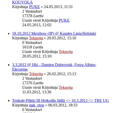
KOUVOLA
Kirjoittaja
PUKE
»
24.05.2013, 11:31
2
Vastaukset
17378
Luettu
Uusin viesti
Kirjoittaja
PUKE
24.05.2013, 12:02
18.10.2012 Merzbow (JP) @ Kuudes Linja/Helsinki
Kirjoittaja
Teknojta
»
20.05.2012, 15:10
0
Vastaukset
16118
Luettu
Uusin viesti
Kirjoittaja
Teknojta
20.05.2012, 15:10
3.3.2012 @ Hki - Damien Dubrovnik, Forza Albino,
Eleczema
Kirjoittaja
Teknojta
»
26.02.2012, 15:13
2
Vastaukset
17376
Luettu
Uusin viesti
Kirjoittaja
Teknojta
11.03.2012, 13:36
Tenkale-Pilkki III Heikoilla Jäillä <> 10.3.2012 <> TRE UG
Kirjoittaja
stak_etop
»
06.03.2012, 18:33
0
Vastaukset