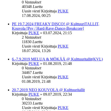
0
Vastaukset
40348
Luettu
Uusin viesti
Kirjoittaja
PUKE
17.08.2024, 00:25
PE 19.7.2024 FREAKY DISCO! @ KulttuuriTALLIT,
Kouvola [Psy / Hard-Rave-Dance-Breakcore]
Kirjoittaja
PUKE
»
03.07.2024, 21:15
2
Vastaukset
11830
Luettu
Uusin viesti
Kirjoittaja
PUKE
18.07.2024, 13:26
6.-7.9.2019 MELUA & MÖKÄÄ @ Kulttuuritallit(KVL)
Kirjoittaja
PUKE
»
01.08.2019, 21:48
0
Vastaukset
34467
Luettu
Uusin viesti
Kirjoittaja
PUKE
01.08.2019, 21:48
20.7.2019 NEO KOUVOLA @ Kulttuuritallit
Kirjoittaja
PUKE
»
09.07.2019, 22:34
0
Vastaukset
30233
Luettu
Uusin viesti
Kirjoittaja
PUKE