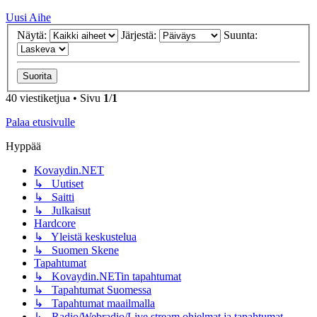
Uusi Aihe
Näytä:
Järjestä:
Suunta:
40 viestiketjua • Sivu
1
/
1
Palaa etusivulle
Hyppää
Kovaydin.NET
↳ Uutiset
↳ Saitti
↳ Julkaisut
Hardcore
↳ Yleistä keskustelua
↳ Suomen Skene
Tapahtumat
↳ Kovaydin.NETin tapahtumat
↳ Tapahtumat Suomessa
↳ Tapahtumat maailmalla
↳ Radio/Webradio/Live stream ohjelmat ja tapahtumat