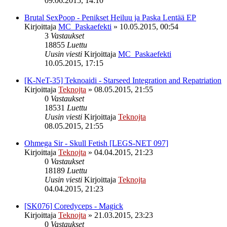
09.06.2015, 14:10
Brutal SexPoop - Penikset Heiluu ja Paska Lentää EP
Kirjoittaja
MC_Paskaefekti
»
10.05.2015, 00:54
3
Vastaukset
18855
Luettu
Uusin viesti
Kirjoittaja
MC_Paskaefekti
10.05.2015, 17:15
[K-NeT-35] Teknoaidi - Starseed Integration and Repatriation
Kirjoittaja
Teknojta
»
08.05.2015, 21:55
0
Vastaukset
18531
Luettu
Uusin viesti
Kirjoittaja
Teknojta
08.05.2015, 21:55
Ohmega Sir - Skull Fetish [LEGS​-​NET 097]
Kirjoittaja
Teknojta
»
04.04.2015, 21:23
0
Vastaukset
18189
Luettu
Uusin viesti
Kirjoittaja
Teknojta
04.04.2015, 21:23
[SK076] Coredyceps - Magick
Kirjoittaja
Teknojta
»
21.03.2015, 23:23
0
Vastaukset