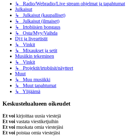
↳ Radio/Webradio/Live stream ohjelmat ja tapahtumat
Julkaisut
↳ Julkaisut (kaupalliset)
↳ Julkaisut (ilmaiset)
↳ Irtobiisien bongaus
↳ Osta/Myy/Vaihda
Dj:t ja liveartistit
↳ Vinkit
↳ Mixaukset ja setit
Musiikin tekeminen
↳ Vinkit
↳ Projektit/irtobiisit/näytteet
Muut
↳ Muu musiikki
↳ Muut tapahtumat
↳ Ylijäämä
Keskustelualueen oikeudet
Et voi
kirjoittaa uusia viestejä
Et voi
vastata viestiketjuihin
Et voi
muokata omia viestejäsi
Et voi
poistaa omia viestejäsi