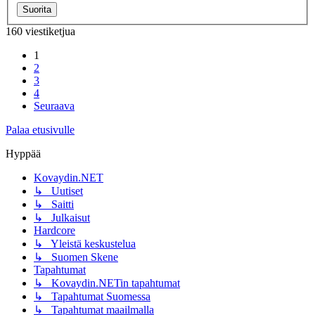
160 viestiketjua
1
2
3
4
Seuraava
Palaa etusivulle
Hyppää
Kovaydin.NET
↳ Uutiset
↳ Saitti
↳ Julkaisut
Hardcore
↳ Yleistä keskustelua
↳ Suomen Skene
Tapahtumat
↳ Kovaydin.NETin tapahtumat
↳ Tapahtumat Suomessa
↳ Tapahtumat maailmalla