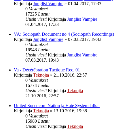
Kirjoittaja
Junglist Vampire
»
01.04.2017, 17:33
0
Vastaukset
17225
Luettu
Uusin viesti
Kirjoittaja
Junglist Vampire
01.04.2017, 17:33
VA: Sociopath Document no 4 (Sociopath Recordings)
Kirjoittaja
Junglist Vampire
»
07.03.2017, 19:43
0
Vastaukset
16948
Luettu
Uusin viesti
Kirjoittaja
Junglist Vampire
07.03.2017, 19:43
Va - Décérébration Tactique Rec. 01
Kirjoittaja
Teknojta
»
21.10.2016, 22:57
0
Vastaukset
16774
Luettu
Uusin viesti
Kirjoittaja
Teknojta
21.10.2016, 22:57
United Speedcore Nation ja Hate System lafkat
Kirjoittaja
Teknojta
»
13.10.2016, 19:38
0
Vastaukset
15980
Luettu
Uusin viesti
Kirjoittaja
Teknojta