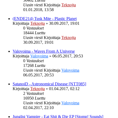
30462
Luettu
Uusin viesti
Kirjoittaja
Teknojta
01.01.2018, 13:58
(ENDE214) Tusk Mite - Plastic Planet
Kirjoittaja
Teknojta
»
30.09.2017, 19:01
0
Vastaukset
18444
Luettu
Uusin viesti
Kirjoittaja
Teknojta
30.09.2017, 19:01
Valovoima - Waves From A Universe
Kirjoittaja
Valovoima
»
06.05.2017, 20:53
0
Vastaukset
17268
Luettu
Uusin viesti
Kirjoittaja
Valovoima
06.05.2017, 20:53
SatanoiD - Astronomical Disease [NTT085]
Kirjoittaja
Teknojta
»
01.04.2017, 02:12
2
Vastaukset
16950
Luettu
Uusin viesti
Kirjoittaja
Valovoima
02.04.2017, 22:10
Junglist Vampire - Eat Shit & Die EP [Stomp! Sounds]