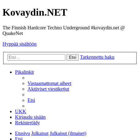
Kovaydin.NET
The Finnish Hardcore Techno Underground #kovaydin.net @
QuakeNet
Hyppää sisältöön
Tarkennettu haku
Etsi
Pikalinkit
Vastaamattomat aiheet
Aktiiviset viestiketjut
Etsi
UKK
Kirjaudu sisään
Rekisteröidy
Etusivu
Julkaisut
Julkaisut (ilmaiset)
Etsi