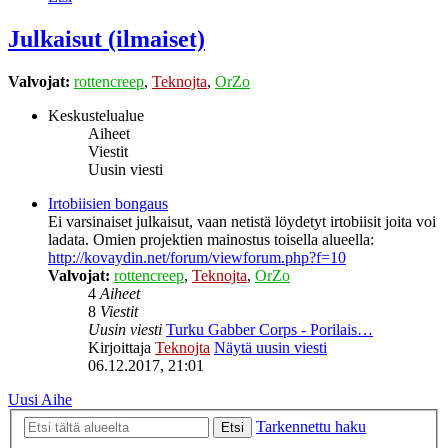
Julkaisut (ilmaiset)
Valvojat:
rottencreep
,
Teknojta
,
OrZo
Keskustelualue
Aiheet
Viestit
Uusin viesti
Irtobiisien bongaus
Ei varsinaiset julkaisut, vaan netistä löydetyt irtobiisit joita voi
ladata. Omien projektien mainostus toisella alueella:
http://kovaydin.net/forum/viewforum.php?f=10
Valvojat:
rottencreep
,
Teknojta
,
OrZo
4
Aiheet
8
Viestit
Uusin viesti
Turku Gabber Corps - Porilais…
Kirjoittaja
Teknojta
Näytä uusin viesti
06.12.2017, 21:01
Uusi Aihe
Tarkennettu haku
Etsi