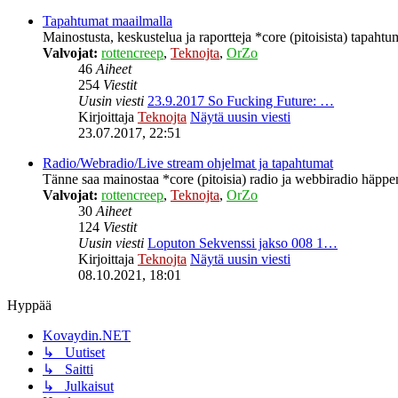
Tapahtumat maailmalla
Mainostusta, keskustelua ja raportteja *core (pitoisista) tapahtu
Valvojat:
rottencreep
,
Teknojta
,
OrZo
46
Aiheet
254
Viestit
Uusin viesti
23.9.2017 So Fucking Future: …
Kirjoittaja
Teknojta
Näytä uusin viesti
23.07.2017, 22:51
Radio/Webradio/Live stream ohjelmat ja tapahtumat
Tänne saa mainostaa *core (pitoisia) radio ja webbiradio häppeni
Valvojat:
rottencreep
,
Teknojta
,
OrZo
30
Aiheet
124
Viestit
Uusin viesti
Loputon Sekvenssi jakso 008 1…
Kirjoittaja
Teknojta
Näytä uusin viesti
08.10.2021, 18:01
Hyppää
Kovaydin.NET
↳ Uutiset
↳ Saitti
↳ Julkaisut