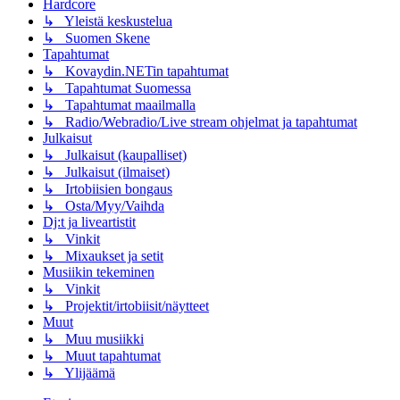
Hardcore
↳ Yleistä keskustelua
↳ Suomen Skene
Tapahtumat
↳ Kovaydin.NETin tapahtumat
↳ Tapahtumat Suomessa
↳ Tapahtumat maailmalla
↳ Radio/Webradio/Live stream ohjelmat ja tapahtumat
Julkaisut
↳ Julkaisut (kaupalliset)
↳ Julkaisut (ilmaiset)
↳ Irtobiisien bongaus
↳ Osta/Myy/Vaihda
Dj:t ja liveartistit
↳ Vinkit
↳ Mixaukset ja setit
Musiikin tekeminen
↳ Vinkit
↳ Projektit/irtobiisit/näytteet
Muut
↳ Muu musiikki
↳ Muut tapahtumat
↳ Ylijäämä