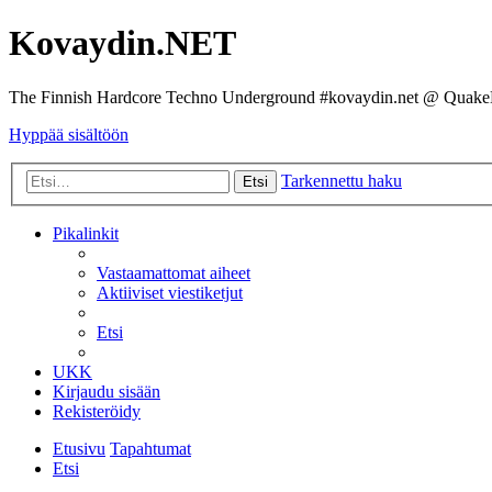
Kovaydin.NET
The Finnish Hardcore Techno Underground #kovaydin.net @ Quake
Hyppää sisältöön
Tarkennettu haku
Etsi
Pikalinkit
Vastaamattomat aiheet
Aktiiviset viestiketjut
Etsi
UKK
Kirjaudu sisään
Rekisteröidy
Etusivu
Tapahtumat
Etsi