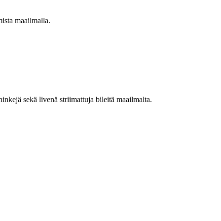
mista maailmalla.
nkejä sekä livenä striimattuja bileitä maailmalta.