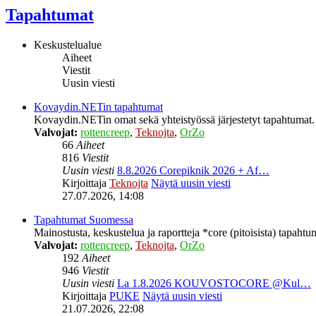
Tapahtumat
Keskustelualue
Aiheet
Viestit
Uusin viesti
Kovaydin.NETin tapahtumat
Kovaydin.NETin omat sekä yhteistyössä järjestetyt tapahtumat.
Valvojat:
rottencreep
,
Teknojta
,
OrZo
66
Aiheet
816
Viestit
Uusin viesti
8.8.2026 Corepiknik 2026 + Af…
Kirjoittaja
Teknojta
Näytä uusin viesti
27.07.2026, 14:08
Tapahtumat Suomessa
Mainostusta, keskustelua ja raportteja *core (pitoisista) tapaht
Valvojat:
rottencreep
,
Teknojta
,
OrZo
192
Aiheet
946
Viestit
Uusin viesti
La 1.8.2026 KOUVOSTOCORE @Kul…
Kirjoittaja
PUKE
Näytä uusin viesti
21.07.2026, 22:08