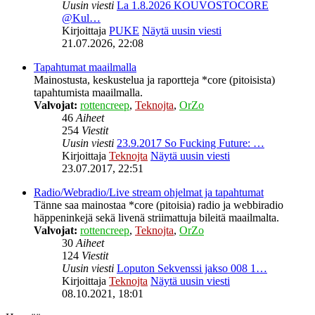
Uusin viesti
La 1.8.2026 KOUVOSTOCORE
@Kul…
Kirjoittaja
PUKE
Näytä uusin viesti
21.07.2026, 22:08
Tapahtumat maailmalla
Mainostusta, keskustelua ja raportteja *core (pitoisista)
tapahtumista maailmalla.
Valvojat:
rottencreep
,
Teknojta
,
OrZo
46
Aiheet
254
Viestit
Uusin viesti
23.9.2017 So Fucking Future: …
Kirjoittaja
Teknojta
Näytä uusin viesti
23.07.2017, 22:51
Radio/Webradio/Live stream ohjelmat ja tapahtumat
Tänne saa mainostaa *core (pitoisia) radio ja webbiradio
häppeninkejä sekä livenä striimattuja bileitä maailmalta.
Valvojat:
rottencreep
,
Teknojta
,
OrZo
30
Aiheet
124
Viestit
Uusin viesti
Loputon Sekvenssi jakso 008 1…
Kirjoittaja
Teknojta
Näytä uusin viesti
08.10.2021, 18:01