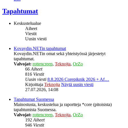
Tapahtumat
Keskustelualue
Aiheet
Viestit
Uusin viesti
Kovaydin.NETin tapahtumat
Kovaydin.NETin omat sekä yhteistyössä järjestetyt
tapahtumat.
Valvojat:
rottencreep
,
Teknojta
,
OrZo
66
Aiheet
816
Viestit
Uusin viesti
8.8.2026 Corepiknik 2026 + Af…
Kirjoittaja
Teknojta
Näytä uusin viesti
27.07.2026, 14:08
Tapahtumat Suomessa
Mainostusta, keskustelua ja raportteja *core (pitoisista)
tapahtumista Suomessa.
Valvojat:
rottencreep
,
Teknojta
,
OrZo
192
Aiheet
946
Viestit