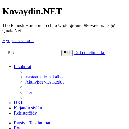
Kovaydin.NET
The Finnish Hardcore Techno Underground #kovaydin.net @
QuakeNet
Hyppää sisältöön
Tarkennettu haku
Etsi
Pikalinkit
Vastaamattomat aiheet
Aktiiviset viestiketjut
Etsi
UKK
Kirjaudu sisään
Rekisteröidy
Etusivu
Tapahtumat
Etsi