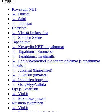
Hyppää
Kovaydin.NET
↳ Uutiset
↳ Saitti
↳ Julkaisut
Hardcore
↳ Yleistä keskustelua
↳ Suomen Skene
Tapahtumat
↳ Kovaydin.NETin tapahtumat
↳ Tapahtumat Suomessa
↳ Tapahtumat maailmalla
↳ Radio/Webradio/Live stream ohjelmat ja tapahtumat
Julkaisut
↳ Julkaisut (kaupalliset)
↳ Julkaisut (ilmaiset)
↳ Irtobiisien bongaus
↳ Osta/Myy/Vaihda
Dj:t ja liveartistit
↳ Vinkit
↳ Mixaukset ja setit
Musiikin tekeminen
↳ Vinkit