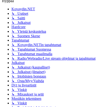
Hyppää
Kovaydin.NET
↳ Uutiset
↳ Saitti
↳ Julkaisut
Hardcore
↳ Yleistä keskustelua
↳ Suomen Skene
Tapahtumat
↳ Kovaydin.NETin tapahtumat
↳ Tapahtumat Suomessa
↳ Tapahtumat maailmalla
↳ Radio/Webradio/Live stream ohjelmat ja tapahtumat
Julkaisut
↳ Julkaisut (kaupalliset)
↳ Julkaisut (ilmaiset)
↳ Irtobiisien bongaus
↳ Osta/Myy/Vaihda
Dj:t ja liveartistit
↳ Vinkit
↳ Mixaukset ja setit
Musiikin tekeminen
↳ Vinkit