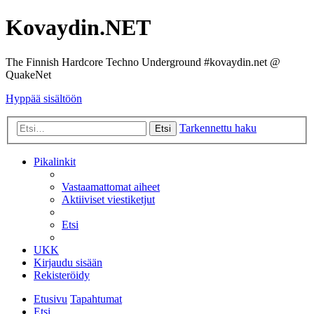
Kovaydin.NET
The Finnish Hardcore Techno Underground #kovaydin.net @
QuakeNet
Hyppää sisältöön
Tarkennettu haku
Etsi
Pikalinkit
Vastaamattomat aiheet
Aktiiviset viestiketjut
Etsi
UKK
Kirjaudu sisään
Rekisteröidy
Etusivu
Tapahtumat
Etsi