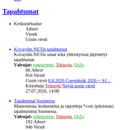
Tapahtumat
Keskustelualue
Aiheet
Viestit
Uusin viesti
Kovaydin.NETin tapahtumat
Kovaydin.NETin omat sekä yhteistyössä järjestetyt
tapahtumat.
Valvojat:
rottencreep
,
Teknojta
,
OrZo
66
Aiheet
816
Viestit
Uusin viesti
8.8.2026 Corepiknik 2026 + Af…
Kirjoittaja
Teknojta
Näytä uusin viesti
27.07.2026, 14:08
Tapahtumat Suomessa
Mainostusta, keskustelua ja raportteja *core (pitoisista)
tapahtumista Suomessa.
Valvojat:
rottencreep
,
Teknojta
,
OrZo
192
Aiheet
946
Viestit