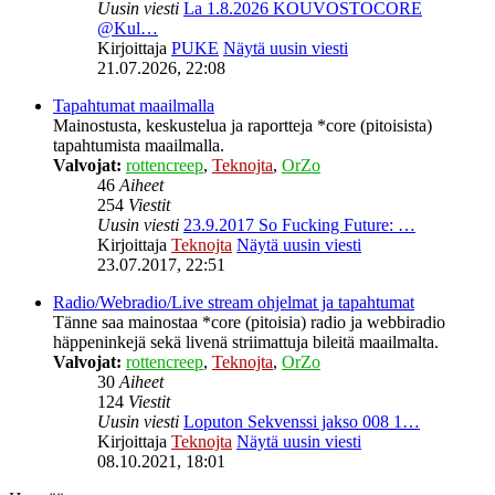
Uusin viesti
La 1.8.2026 KOUVOSTOCORE
@Kul…
Kirjoittaja
PUKE
Näytä uusin viesti
21.07.2026, 22:08
Tapahtumat maailmalla
Mainostusta, keskustelua ja raportteja *core (pitoisista)
tapahtumista maailmalla.
Valvojat:
rottencreep
,
Teknojta
,
OrZo
46
Aiheet
254
Viestit
Uusin viesti
23.9.2017 So Fucking Future: …
Kirjoittaja
Teknojta
Näytä uusin viesti
23.07.2017, 22:51
Radio/Webradio/Live stream ohjelmat ja tapahtumat
Tänne saa mainostaa *core (pitoisia) radio ja webbiradio
häppeninkejä sekä livenä striimattuja bileitä maailmalta.
Valvojat:
rottencreep
,
Teknojta
,
OrZo
30
Aiheet
124
Viestit
Uusin viesti
Loputon Sekvenssi jakso 008 1…
Kirjoittaja
Teknojta
Näytä uusin viesti
08.10.2021, 18:01