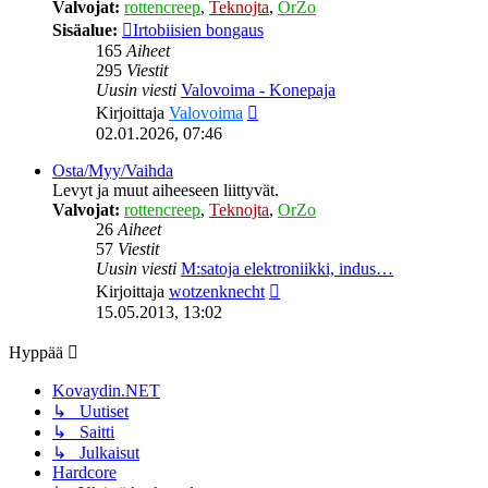
Valvojat:
rottencreep
,
Teknojta
,
OrZo
Sisäalue:
Irtobiisien bongaus
165
Aiheet
295
Viestit
Uusin viesti
Valovoima - Konepaja
Näytä
Kirjoittaja
Valovoima
uusin
02.01.2026, 07:46
viesti
Osta/Myy/Vaihda
Levyt ja muut aiheeseen liittyvät.
Valvojat:
rottencreep
,
Teknojta
,
OrZo
26
Aiheet
57
Viestit
Uusin viesti
M:satoja elektroniikki, indus…
Näytä
Kirjoittaja
wotzenknecht
uusin
15.05.2013, 13:02
viesti
Hyppää
Kovaydin.NET
↳ Uutiset
↳ Saitti
↳ Julkaisut
Hardcore