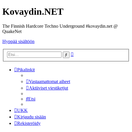
Kovaydin.NET
The Finnish Hardcore Techno Underground #kovaydin.net @
QuakeNet
Hyppää sisältöön
Tarkennettu
Etsi
haku
Pikalinkit
Vastaamattomat aiheet
Aktiiviset viestiketjut
Etsi
UKK
Kirjaudu sisään
Rekisteröidy