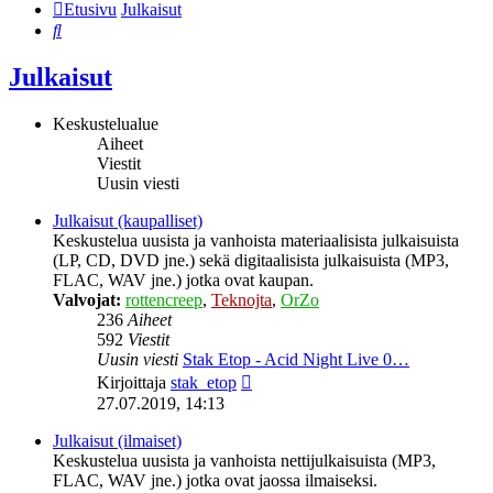
Etusivu
Julkaisut
Etsi
Julkaisut
Keskustelualue
Aiheet
Viestit
Uusin viesti
Julkaisut (kaupalliset)
Keskustelua uusista ja vanhoista materiaalisista julkaisuista
(LP, CD, DVD jne.) sekä digitaalisista julkaisuista (MP3,
FLAC, WAV jne.) jotka ovat kaupan.
Valvojat:
rottencreep
,
Teknojta
,
OrZo
236
Aiheet
592
Viestit
Uusin viesti
Stak Etop - Acid Night Live 0…
Näytä
Kirjoittaja
stak_etop
uusin
27.07.2019, 14:13
viesti
Julkaisut (ilmaiset)
Keskustelua uusista ja vanhoista nettijulkaisuista (MP3,
FLAC, WAV jne.) jotka ovat jaossa ilmaiseksi.