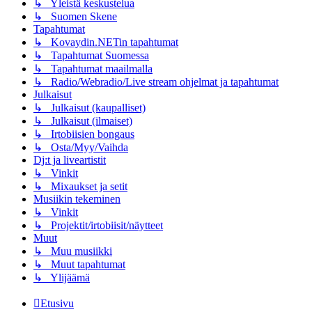
↳ Yleistä keskustelua
↳ Suomen Skene
Tapahtumat
↳ Kovaydin.NETin tapahtumat
↳ Tapahtumat Suomessa
↳ Tapahtumat maailmalla
↳ Radio/Webradio/Live stream ohjelmat ja tapahtumat
Julkaisut
↳ Julkaisut (kaupalliset)
↳ Julkaisut (ilmaiset)
↳ Irtobiisien bongaus
↳ Osta/Myy/Vaihda
Dj:t ja liveartistit
↳ Vinkit
↳ Mixaukset ja setit
Musiikin tekeminen
↳ Vinkit
↳ Projektit/irtobiisit/näytteet
Muut
↳ Muu musiikki
↳ Muut tapahtumat
↳ Ylijäämä
Etusivu