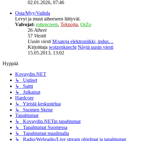
02.01.2026, 07:46
Osta/Myy/Vaihda
Levyt ja muut aiheeseen liittyvät.
Valvojat:
rottencreep
,
Teknojta
,
OrZo
26
Aiheet
57
Viestit
Uusin viesti
M:satoja elektroniikki, indus…
Kirjoittaja
wotzenknecht
Näytä uusin viesti
15.05.2013, 13:02
Hyppää
Kovaydin.NET
↳ Uutiset
↳ Saitti
↳ Julkaisut
Hardcore
↳ Yleistä keskustelua
↳ Suomen Skene
Tapahtumat
↳ Kovaydin.NETin tapahtumat
↳ Tapahtumat Suomessa
↳ Tapahtumat maailmalla
↳ Radio/Webradio/Live stream ohjelmat ja tapahtumat