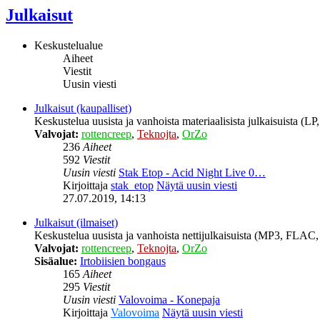
Julkaisut
Keskustelualue
Aiheet
Viestit
Uusin viesti
Julkaisut (kaupalliset)
Keskustelua uusista ja vanhoista materiaalisista julkaisuista (
Valvojat:
rottencreep
,
Teknojta
,
OrZo
236
Aiheet
592
Viestit
Uusin viesti
Stak Etop - Acid Night Live 0…
Kirjoittaja
stak_etop
Näytä uusin viesti
27.07.2019, 14:13
Julkaisut (ilmaiset)
Keskustelua uusista ja vanhoista nettijulkaisuista (MP3, FLAC, 
Valvojat:
rottencreep
,
Teknojta
,
OrZo
Sisäalue:
Irtobiisien bongaus
165
Aiheet
295
Viestit
Uusin viesti
Valovoima - Konepaja
Kirjoittaja
Valovoima
Näytä uusin viesti