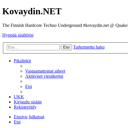
Kovaydin.NET
The Finnish Hardcore Techno Underground #kovaydin.net @ Quake
Hyppää sisältöön
Tarkennettu haku
Etsi
Pikalinkit
Vastaamattomat aiheet
Aktiiviset viestiketjut
Etsi
UKK
Kirjaudu sisään
Rekisteröidy
Etusivu
Julkaisut
Etsi