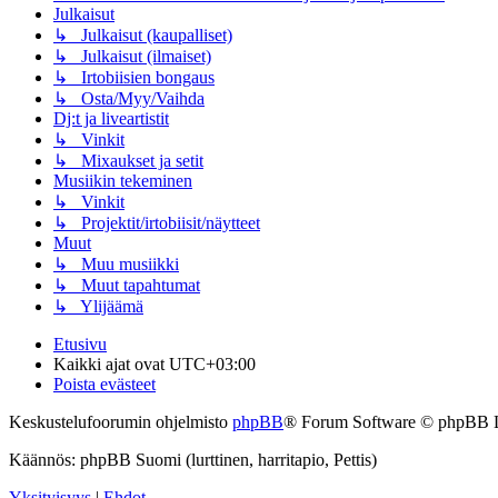
Julkaisut
↳ Julkaisut (kaupalliset)
↳ Julkaisut (ilmaiset)
↳ Irtobiisien bongaus
↳ Osta/Myy/Vaihda
Dj:t ja liveartistit
↳ Vinkit
↳ Mixaukset ja setit
Musiikin tekeminen
↳ Vinkit
↳ Projektit/irtobiisit/näytteet
Muut
↳ Muu musiikki
↳ Muut tapahtumat
↳ Ylijäämä
Etusivu
Kaikki ajat ovat
UTC+03:00
Poista evästeet
Keskustelufoorumin ohjelmisto
phpBB
® Forum Software © phpBB 
Käännös: phpBB Suomi (lurttinen, harritapio, Pettis)
Yksityisyys
|
Ehdot